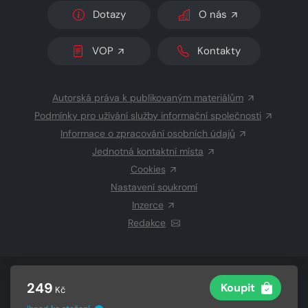
Dotazy
O nás
VOP
Kontakty
Autorská práva k publikovaným materiálům
Podmínky pro užívání služby informační společnosti
Informace o zpracování osobních údajů
Jednotná kontaktní místa
Cookies
Nastavení soukromí
Inzerce
Redakce
© 2026 Copyright
CZECH NEWS CENTER a.s.
a dodavatelé
249
Koupit
Kč
obsahu
Vysázeno
Grand IT s.r.o.