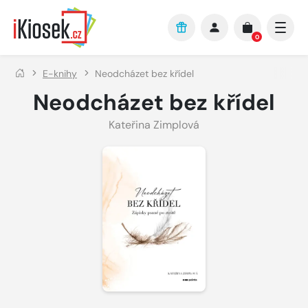
Přejít na hlavní obsah
0
E-knihy
Neodcházet bez křídel
Neodcházet bez křídel
Kateřina Zimplová