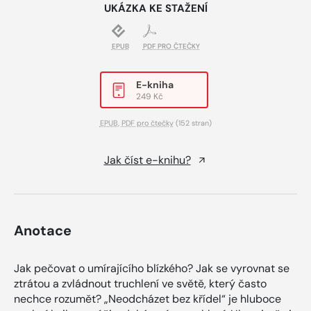
UKÁZKA KE STAŽENÍ
EPUB
PDF PRO ČTEČKY
E-kniha
249 Kč
EPUB
,
PDF pro čtečky
(152 stran)
Jak číst e-knihu?
Anotace
Jak pečovat o umírajícího blízkého? Jak se vyrovnat se
ztrátou a zvládnout truchlení ve světě, který často
nechce rozumět? „Neodcházet bez křídel“ je hluboce