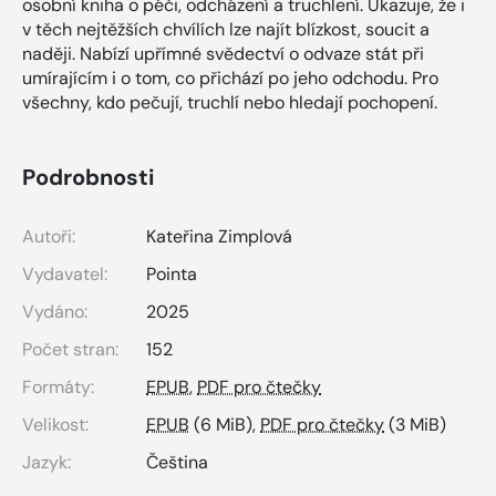
osobní kniha o péči, odcházení a truchlení. Ukazuje, že i
v těch nejtěžších chvílích lze najít blízkost, soucit a
naději. Nabízí upřímné svědectví o odvaze stát při
umírajícím i o tom, co přichází po jeho odchodu. Pro
všechny, kdo pečují, truchlí nebo hledají pochopení.
Podrobnosti
Autoři:
Kateřina Zimplová
Vydavatel:
Pointa
Vydáno:
2025
Počet stran:
152
Formáty:
EPUB
,
PDF pro čtečky
Velikost:
EPUB
(6 MiB),
PDF pro čtečky
(3 MiB)
Jazyk:
Čeština