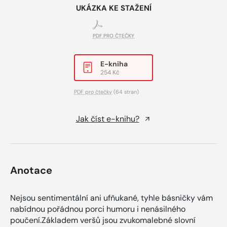
UKÁZKA KE STAŽENÍ
PDF PRO ČTEČKY
E-kniha
254 Kč
PDF pro čtečky
(64 stran)
Jak číst e-knihu?
Anotace
Nejsou sentimentální ani ufňukané, tyhle básničky vám
nabídnou pořádnou porci humoru i nenásilného
poučení.Základem veršů jsou zvukomalebné slovní