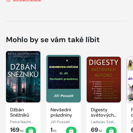
Mohlo by se vám také líbit
Džbán
Nevšední
Digesty
Sněžníků
prázdniny
světových
autorů
Petra Nachtmanová
Jiří Posselt
Ladislav Szalai, Romana Szalaiová
169
1
69
Kč
Kč
Kč