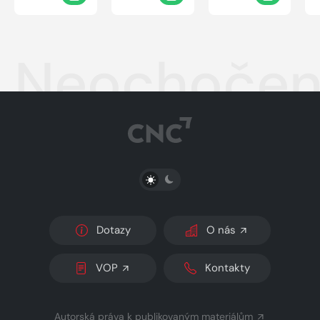
Neochočen
PŘEPNOUT SVĚTLÝ/TMAVÝ REŽIM
Dotazy
O nás
VOP
Kontakty
Autorská práva k publikovaným materiálům