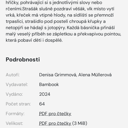
hříčky, pohrávající si s jednotlivými slovy nebo
rčeními.Strašák slušně pozdraví věšák, vlk místo vytí
vrká, křeček má vtipné hlody, na sídlišti se přemnoží
trpaslíci, strašidlo pod postelí chroupá křupky a
netopýři se hádají s jotopýry. Každá básnička přináší
malý veselý příběh se zápletkou a překvapivou pointou,
která pobaví děti i dospělé.
Podrobnosti
Autoři:
Denisa Grimmová
,
Alena Müllerová
Vydavatel:
Bambook
Vydáno:
2024
Počet stran:
64
Formáty:
PDF pro čtečky
Velikost:
PDF pro čtečky
(3 MiB)