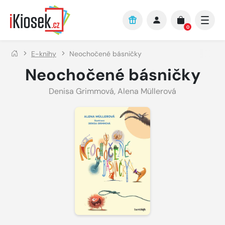
Přejít na hlavní obsah
0
E-knihy
Neochočené básničky
Neochočené básničky
Denisa Grimmová
,
Alena Müllerová