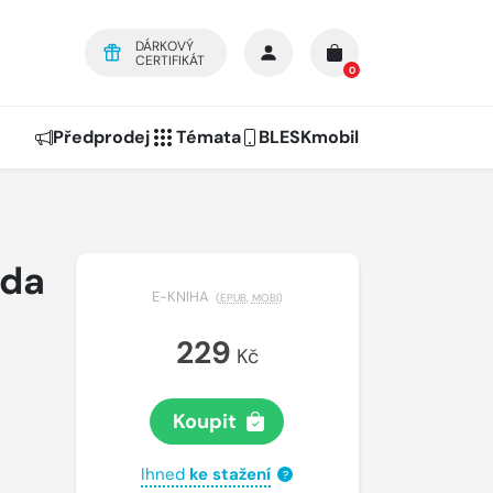
DÁRKOVÝ
CERTIFIKÁT
0
Předprodej
Témata
BLESKmobil
žda
E-KNIHA
(
EPUB
,
MOBI
)
229
Kč
Koupit
Ihned
ke stažení
?