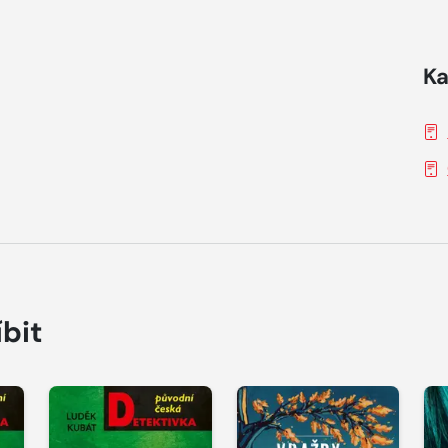
Ka
íbit