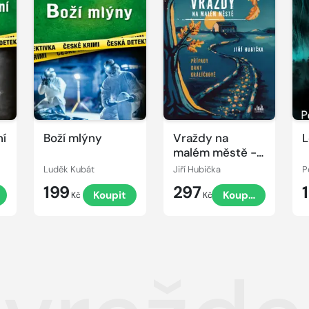
ní
Boží mlýny
Vraždy na
L
malém městě -
Případy Dany
Luděk Kubát
Jiří Hubička
P
Králíčkové
199
297
Koupit
Koupit
Kč
Kč