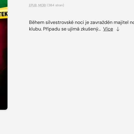
EPUB
,
MOBI
(384 stran)
Během silvestrovské noci je zavražděn majitel n
klubu. Případu se ujímá zkušený...
Více