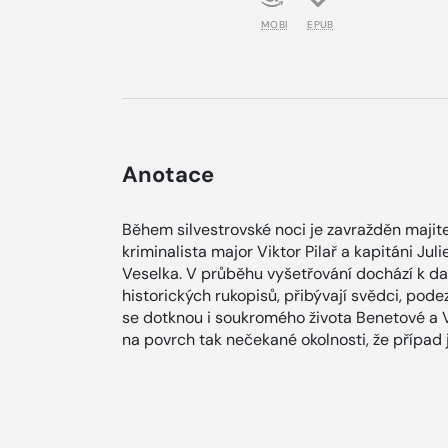
MOBI
EPUB
Anotace
Během silvestrovské noci je zavražděn majit
kriminalista major Viktor Pilař a kapitáni Ju
Veselka. V průběhu vyšetřování dochází k d
historických rukopisů, přibývají svědci, pode
se dotknou i soukromého života Benetové a V
na povrch tak nečekané okolnosti, že případ 