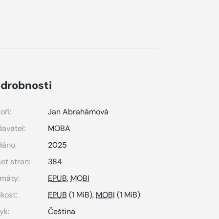
drobnosti
oři:
Jan Abrahámová
avatel:
MOBA
dáno:
2025
et stran:
384
máty:
EPUB
,
MOBI
ikost:
EPUB
(1 MiB),
MOBI
(1 MiB)
yk:
Čeština