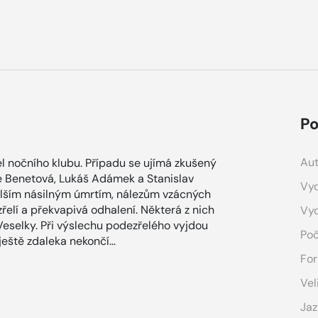
Po
Aut
el nočního klubu. Případu se ujímá zkušený
lie Benetová, Lukáš Adámek a Stanislav
Vyd
alším násilným úmrtím, nálezům vzácných
zřelí a překvapivá odhalení. Některá z nich
Vy
eselky. Při výslechu podezřelého vyjdou
Poč
ještě zdaleka nekončí…
For
Vel
Jaz