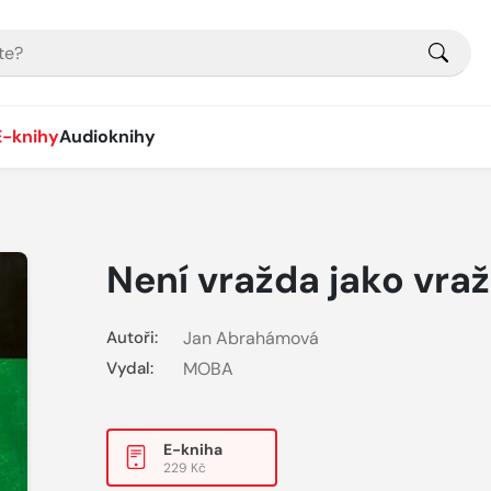
E-knihy
Audioknihy
Není vražda jako vra
Autoři:
Jan Abrahámová
Vydal:
MOBA
E-kniha
229 Kč