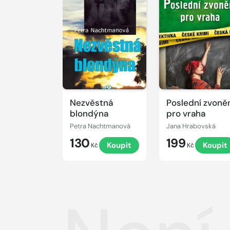
Nezvěstná
Poslední zvoně
blondýna
pro vraha
Petra Nachtmanová
Jana Hrabovská
130
199
Koupit
Koupit
Kč
Kč