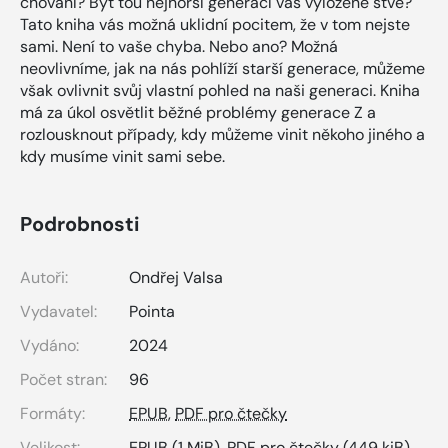
chování? Být tou nejhorší generací vás vyloženě štve?
Tato kniha vás možná uklidní pocitem, že v tom nejste
sami. Není to vaše chyba. Nebo ano? Možná
neovlivníme, jak na nás pohlíží starší generace, můžeme
však ovlivnit svůj vlastní pohled na naši generaci. Kniha
má za úkol osvětlit běžné problémy generace Z a
rozlousknout případy, kdy můžeme vinit někoho jiného a
kdy musíme vinit sami sebe.
Podrobnosti
Autoři:
Ondřej Valsa
Vydavatel:
Pointa
Vydáno:
2024
Počet stran:
96
Formáty:
EPUB
,
PDF pro čtečky
Velikost:
EPUB
(1 MiB),
PDF pro čtečky
(449 kiB)