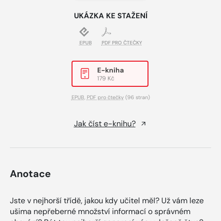
UKÁZKA KE STAŽENÍ
EPUB
PDF PRO ČTEČKY
E-kniha
179 Kč
EPUB
,
PDF pro čtečky
(96 stran)
Jak číst e-knihu?
Anotace
Jste v nejhorší třídě, jakou kdy učitel měl? Už vám leze
ušima nepřeberné množství informací o správném