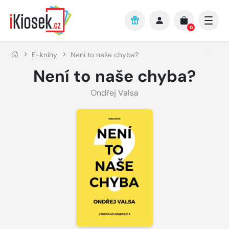
Přejít na hlavní obsah
0
E-knihy
Není to naše chyba?
Není to naše chyba?
Ondřej Valsa