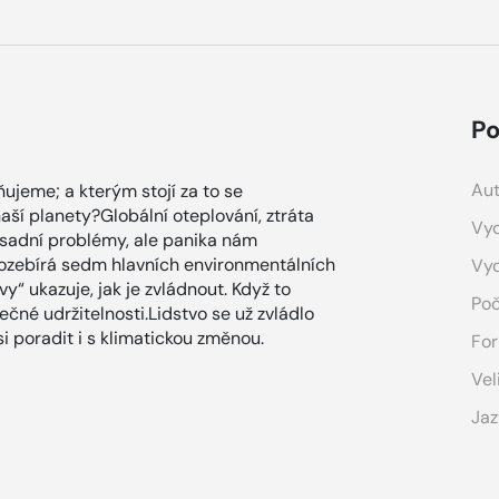
Po
Aut
ňujeme; a kterým stojí za to se
aší planety?Globální oteplování, ztráta
Vyd
ásadní problémy, ale panika nám
rozebírá sedm hlavních environmentálních
Vy
y“ ukazuje, jak je zvládnout. Když to
Poč
čné udržitelnosti.Lidstvo se už zvládlo
 poradit i s klimatickou změnou.
For
Vel
Jaz