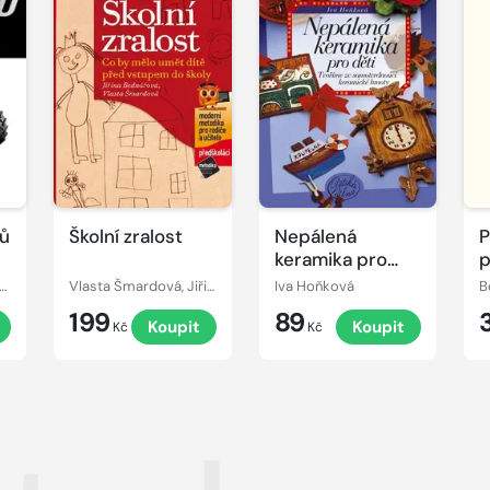
rů
Školní zralost
Nepálená
P
keramika pro
p
děti
p
án Šuman-Hreblay
Vlasta Šmardová, Jiřina Bednářová
Iva Hoňková
B
199
89
Koupit
Koupit
Kč
Kč