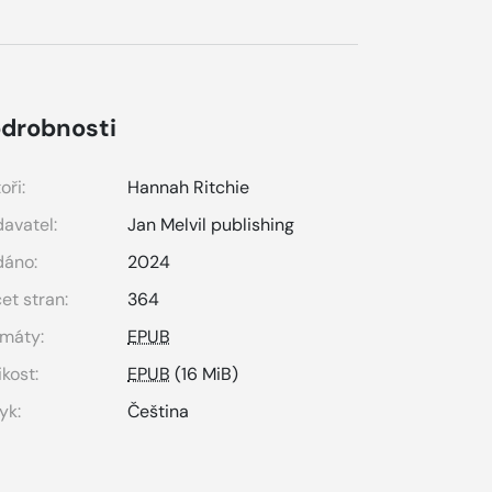
drobnosti
oři:
Hannah Ritchie
avatel:
Jan Melvil publishing
dáno:
2024
et stran:
364
máty:
EPUB
ikost:
EPUB
(16 MiB)
yk:
Čeština