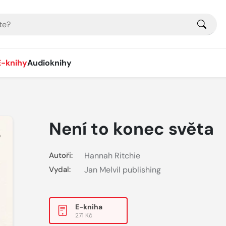
E-knihy
Audioknihy
Není to konec světa
Autoři:
Hannah Ritchie
Vydal:
Jan Melvil publishing
E-kniha
271 Kč