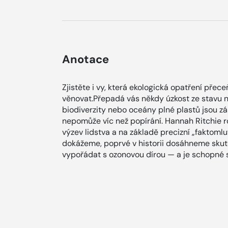
Anotace
Zjistěte i vy, která ekologická opatření přece
věnovat.Přepadá vás někdy úzkost ze stavu n
biodiverzity nebo oceány plné plastů jsou z
nepomůže víc než popírání. Hannah Ritchie 
výzev lidstva a na základě precizní „faktomluv
dokážeme, poprvé v historii dosáhneme skute
vypořádat s ozonovou dírou — a je schopné si