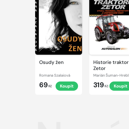
Osudy žen
Historie trakto
Zetor
Romana Szalaiová
Mari
69
319
Koupit
Koupit
Kč
Kč