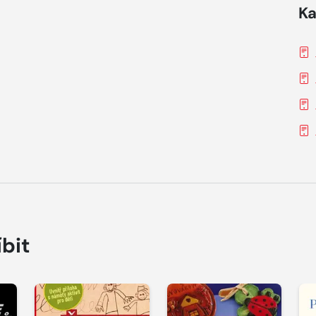
Ka
íbit