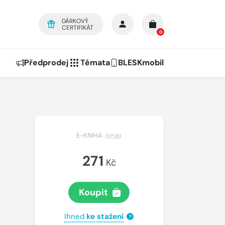
DÁRKOVÝ
CERTIFIKÁT
0
Předprodej
Témata
BLESKmobil
E-KNIHA
(
EPUB
)
271
Kč
Koupit
Ihned
ke stažení
?