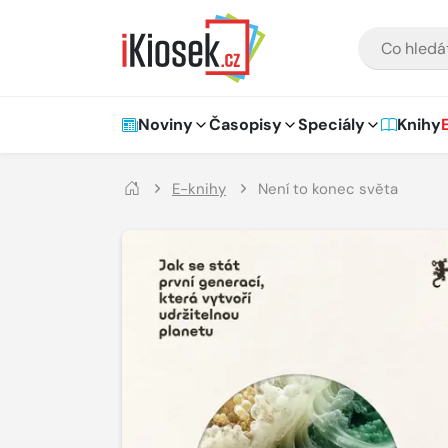
Přejít na hlavní obsah
VYHLEDÁVÁNÍ
Hlavní navigace
Noviny
Časopisy
Speciály
Knihy
E-knihy
Není to konec světa