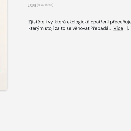
EPUB
(364 stran)
Zjistěte i vy, která ekologická opatření přeceňuj
kterým stojí za to se věnovat.Přepadá...
Více