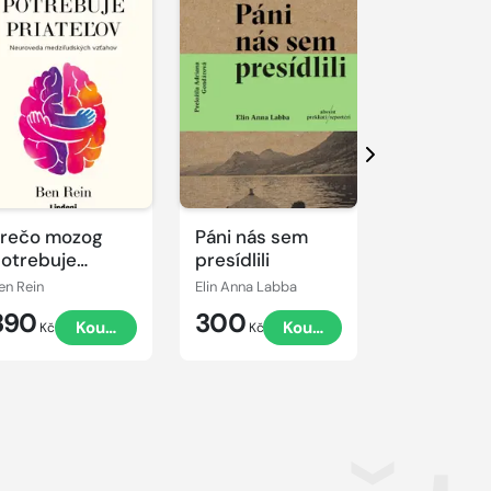
Další
rečo mozog
Páni nás sem
Nejnebezp
otrebuje
presídlili
špionky hi
riateľov
en Rein
Elin Anna Labba
Johann Schne
390
300
179
Koupit
Koupit
K
Kč
Kč
Kč