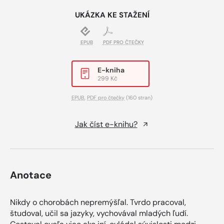
UKÁZKA KE STAŽENÍ
EPUB
PDF PRO ČTEČKY
E-kniha
299 Kč
EPUB
,
PDF pro čtečky
(160 stran)
Jak číst e-knihu?
Anotace
Nikdy o chorobách nepremýšľal. Tvrdo pracoval,
študoval, učil sa jazyky, vychovával mladých ľudí.