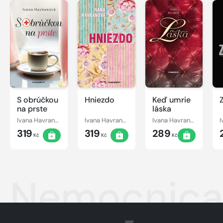
S obrúčkou
Hniezdo
Keď umrie
na prste
láska
Ivana Havranová
Ivana Havranová
Ivana Havranová
319
319
289
Kč
Kč
Kč
Nemocnic