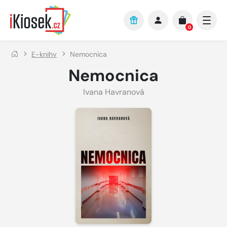
Přejít na hlavní obsah
0
E-knihy
Nemocnica
Nemocnica
Ivana Havranová