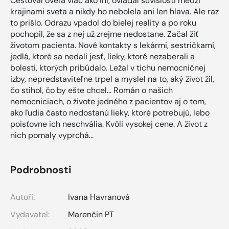
Cestoval oveľa viac ako iní, ovládal súvislosti medzi
krajinami sveta a nikdy ho nebolela ani len hlava. Ale raz
to prišlo. Odrazu vpadol do bielej reality a po roku
pochopil, že sa z nej už zrejme nedostane. Začal žiť
životom pacienta. Nové kontakty s lekármi, sestričkami,
jedlá, ktoré sa nedali jesť, lieky, ktoré nezaberali a
bolesti, ktorých pribúdalo. Ležal v tichu nemocničnej
izby, nepredstaviteľne trpel a myslel na to, aký život žil,
čo stihol, čo by ešte chcel... Román o našich
nemocniciach, o živote jedného z pacientov aj o tom,
ako ľudia často nedostanú lieky, ktoré potrebujú, lebo
poisťovne ich neschvália. Kvôli vysokej cene. A život z
nich pomaly vyprchá...
Podrobnosti
Autoři:
Ivana Havranová
Vydavatel:
Marenčin PT