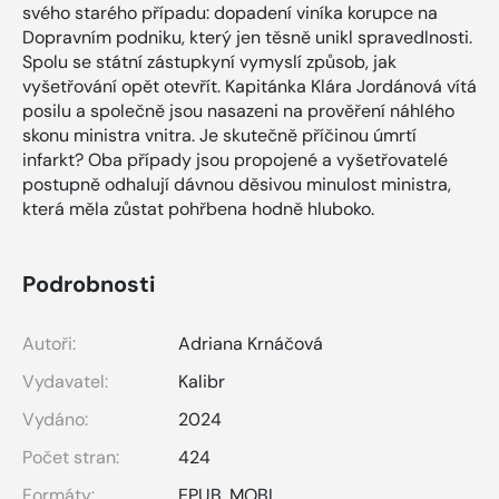
svého starého případu: dopadení viníka korupce na
Dopravním podniku, který jen těsně unikl spravedlnosti.
Spolu se státní zástupkyní vymyslí způsob, jak
vyšetřování opět otevřít. Kapitánka Klára Jordánová vítá
posilu a společně jsou nasazeni na prověření náhlého
skonu ministra vnitra. Je skutečně příčinou úmrtí
infarkt? Oba případy jsou propojené a vyšetřovatelé
postupně odhalují dávnou děsivou minulost ministra,
která měla zůstat pohřbena hodně hluboko.
Podrobnosti
Autoři:
Adriana Krnáčová
Vydavatel:
Kalibr
Vydáno:
2024
Počet stran:
424
Formáty:
EPUB
,
MOBI