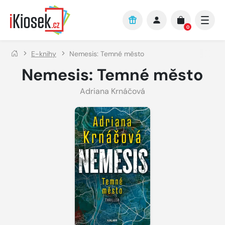
Přejít na hlavní obsah
0
E-knihy
Nemesis: Temné město
Nemesis: Temné město
Adriana Krnáčová