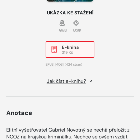
UKÁZKA KE STAŽENÍ
MOBI
EPUB
E-kniha
319 Kč
EPUB
,
MOBI
(424 stran)
Jak číst e-knihu?
Anotace
Elitní vyšetřovatel Gabriel Novotný se nechá přeložit z
NCOZ na krajskou kriminálku. Nechce se ovšem vzdát