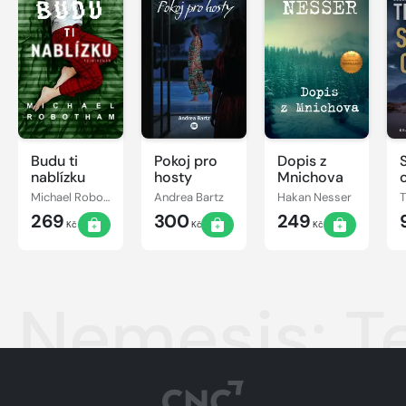
Budu ti
Pokoj pro
Dopis z
nablízku
hosty
Mnichova
Michael Robotham
Andrea Bartz
Hakan Nesser
269
300
249
Kč
Kč
Kč
Nemesis: 