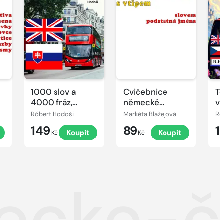
1000 slov a
Cvičebnice
T
4000 fráz,
německé
v
anglicky-
gramatiky s
Róbert Hodoši
Markéta Blažejová
R
slovensky
vtipem I
149
89
Koupit
Koupit
Kč
Kč
cko-če