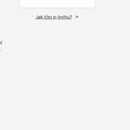
Jak číst e-knihu?
í
.