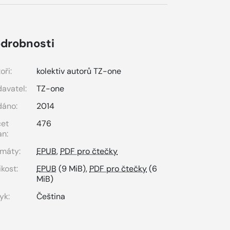
drobnosti
oři:
kolektiv autorů TZ-one
avatel:
TZ-one
dáno:
2014
čet
476
an:
máty:
EPUB
,
PDF pro čtečky
ikost:
EPUB
(9 MiB),
PDF pro čtečky
(6
MiB)
yk:
Čeština