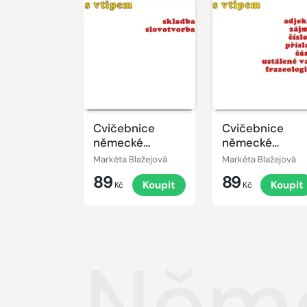
Cvičebnice
Cvičebnice
německé
německé
gramatiky s
gramatiky s
Markéta Blažejová
Markéta Blažejová
vtipem III
vtipem II
89
89
Koupit
Koupit
Kč
Kč
Něme