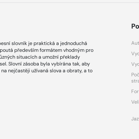
Po
Aut
ní slovník je praktická a jednoduchá
á upoutá především formátem vhodným pro
Vyd
 různých situacích a umožní překlady
l. Slovní zásoba byla vybírána tak, aby
Vy
 na nejčastěji užívaná slova a obraty, a to
Po
str
For
Vel
Jaz