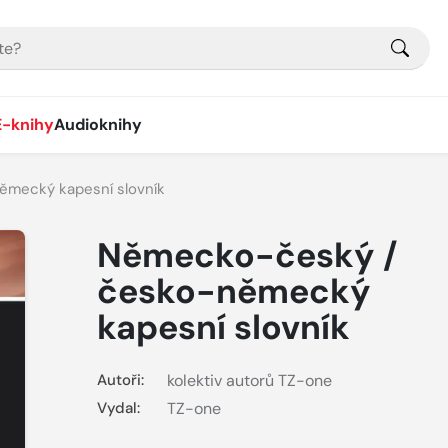
E-knihy
Audioknihy
mecký kapesní slovník
Německo-český /
česko-německý
kapesní slovník
Autoři:
kolektiv autorů TZ-one
Vydal:
TZ-one