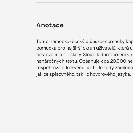
Anotace
Tento německo-český a česko-německý kapes
pomůcka pro nejširší okruh uživatelů, kter
cestování či do školy. Slouží k dorozumění v
nenáročných textů. Obsahuje cca 20.000 hese
respektovala frekvenci užití. Je tedy zacílena
jak ze spisovného, tak i z hovorového jazyka.