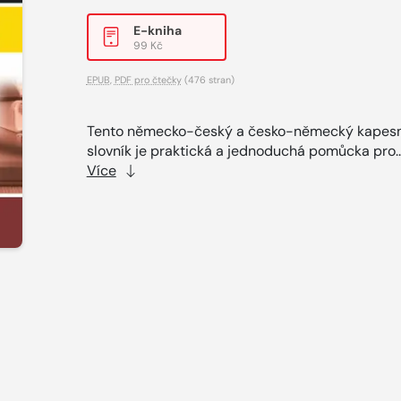
E-kniha
99 Kč
EPUB
,
PDF pro čtečky
(476 stran)
Tento německo-český a česko-německý kapesn
slovník je praktická a jednoduchá pomůcka pro..
Více