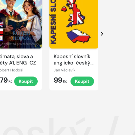
Další
émata, slova a
Kapesní slovník
Business
ěty A1, ENG-CZ
anglicko-český/
Deutsch p
česko-anglický
každý den
óbert Hodoši
Jan Václavík
Iva Michňová
179
99
314
Koupit
Koupit
K
Kč
Kč
Kč
ský / 