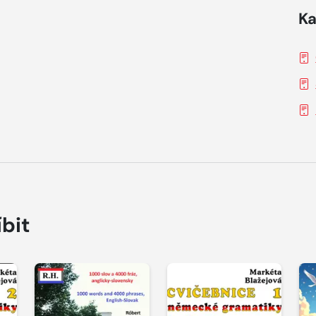
Ka
íbit