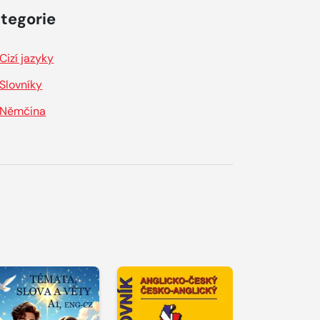
tegorie
Cizí jazyky
Slovníky
Němčina