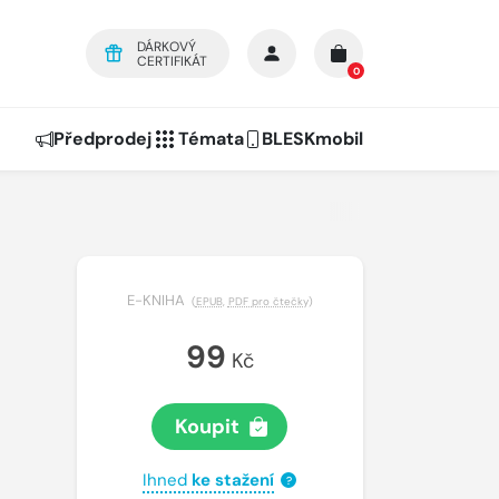
DÁRKOVÝ
CERTIFIKÁT
0
Předprodej
Témata
BLESKmobil
E-KNIHA
(
EPUB
,
PDF pro čtečky
)
99
Kč
Koupit
Ihned
ke stažení
?