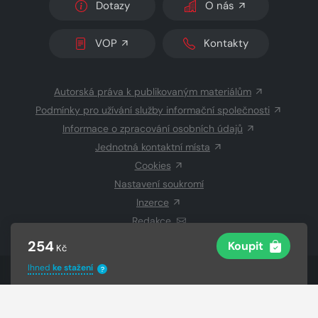
Dotazy
O nás
VOP
Kontakty
Autorská práva k publikovaným materiálům
Podmínky pro užívání služby informační společnosti
Informace o zpracování osobních údajů
Jednotná kontaktní místa
Cookies
Nastavení soukromí
Inzerce
Redakce
254
Koupit
Kč
Ihned
ke stažení
?
© 2026 Copyright
CZECH NEWS CENTER a.s.
a dodavatelé
obsahu
Vysázeno
Grand IT s.r.o.