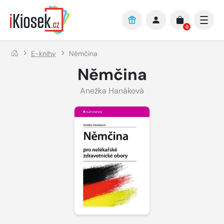
Přejít na hlavní obsah
0
E-knihy
Němčina
Němčina
Anežka Hanáková