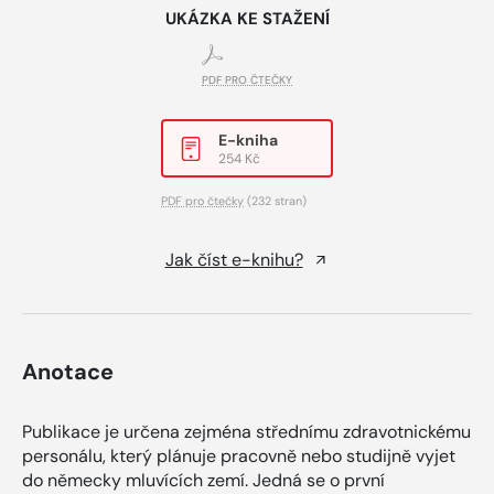
UKÁZKA KE STAŽENÍ
PDF PRO ČTEČKY
E-kniha
254 Kč
PDF pro čtečky
(232 stran)
Jak číst e-knihu?
Anotace
Publikace je určena zejména střednímu zdravotnickému
personálu, který plánuje pracovně nebo studijně vyjet
do německy mluvících zemí. Jedná se o první