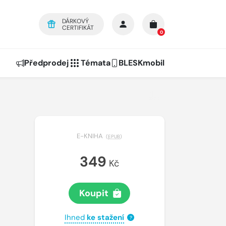
DÁRKOVÝ
CERTIFIKÁT
0
Předprodej
Témata
BLESKmobil
E-KNIHA
(
EPUB
)
349
Kč
Koupit
Ihned
ke stažení
?