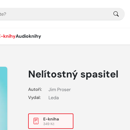
E-knihy
Audioknihy
Nelítostný spasitel
Autoři:
Jim Proser
Vydal:
Leda
E-kniha
349 Kč