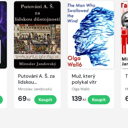
Putování A. Š. za
Muž, který
T
lidskou
polykal vítr
důstojností
Miroslav Jandovský
Olga Walló
M
69
139
t
Koupit
Koupit
Kč
Kč