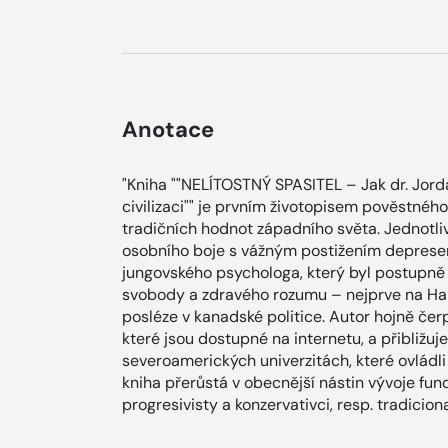
Anotace
"Kniha ""NELÍTOSTNÝ SPASITEL – Jak dr. Jor
civilizaci"" je prvním životopisem pověstné
tradičních hodnot západního světa. Jednotli
osobního boje s vážným postižením depresemi
jungovského psychologa, který byl postupně
svobody a zdravého rozumu – nejprve na Har
posléze v kanadské politice. Autor hojně če
které jsou dostupné na internetu, a přibližuj
severoamerických univerzitách, které ovládli
kniha přerůstá v obecnější nástin vývoje fun
progresivisty a konzervativci, resp. tradicio