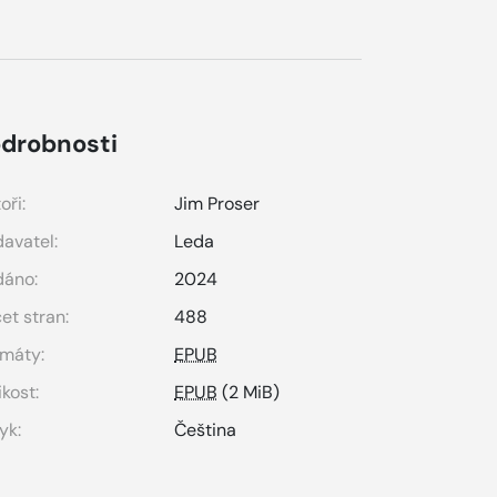
drobnosti
oři:
Jim Proser
avatel:
Leda
dáno:
2024
et stran:
488
máty:
EPUB
ikost:
EPUB
(2 MiB)
yk:
Čeština