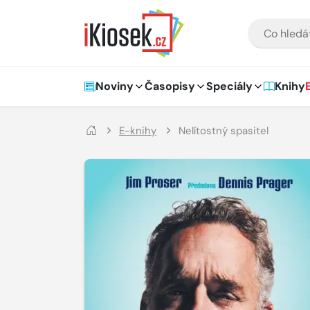
Přejít na hlavní obsah
VYHLEDÁVÁNÍ
Hlavní navigace
Noviny
Časopisy
Speciály
Knihy
E-knihy
Nelítostný spasitel