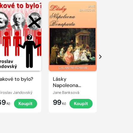
Další
akové to bylo?
Lásky
Skoněpád
Napoleona
Bonaparta
iroslav Jandovský
Jane Banksová
Miroslav Jan
69
99
69
Koupit
Koupit
K
Kč
Kč
Kč