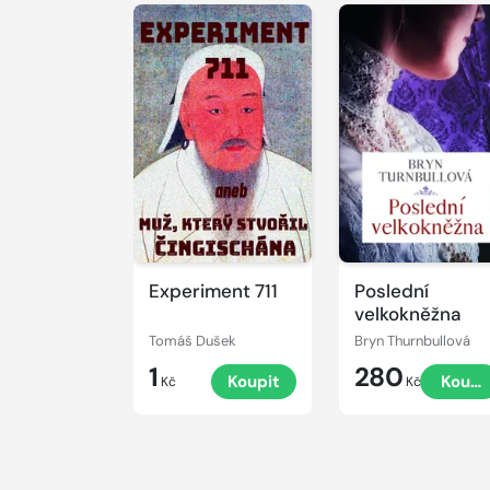
Experiment 711
Poslední
velkokněžna
Tomáš Dušek
Bryn Thurnbullová
1
280
Koupit
Koupi
Kč
Kč