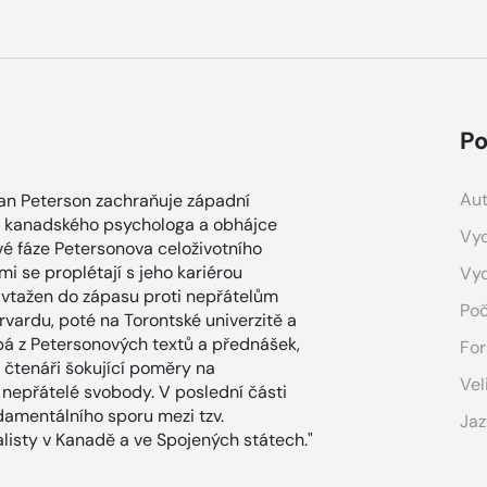
Po
Aut
dan Peterson zachraňuje západní
ho kanadského psychologa a obhájce
Vyd
vé fáze Petersonova celoživotního
 se proplétají s jeho kariérou
Vy
 vtažen do zápasu proti nepřátelům
Poč
vardu, poté na Torontské univerzitě a
rpá z Petersonových textů a přednášek,
For
e čtenáři šokující poměry na
Vel
 nepřátelé svobody. V poslední části
damentálního sporu mezi tzv.
Jaz
nalisty v Kanadě a ve Spojených státech."