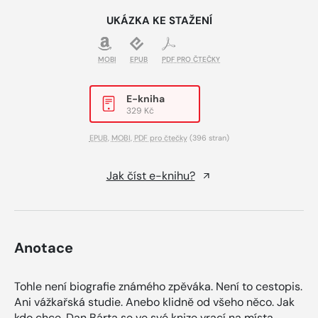
UKÁZKA KE STAŽENÍ
MOBI
EPUB
PDF PRO ČTEČKY
E-kniha
329 Kč
EPUB
,
MOBI
,
PDF pro čtečky
(396 stran)
Jak číst e-knihu?
Anotace
Tohle není biografie známého zpěváka. Není to cestopis.
Ani vážkařská studie. Anebo klidně od všeho něco. Jak
kdo chce. Dan Bárta se ve své knize vrací na místa,