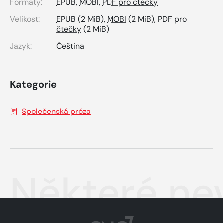
Formáty:
EPUB
,
MOBI
,
PDF pro čtečky
Velikost:
EPUB
(2 MiB),
MOBI
(2 MiB),
PDF pro
čtečky
(2 MiB)
Jazyk:
Čeština
Kategorie
Společenská próza
Některé nev