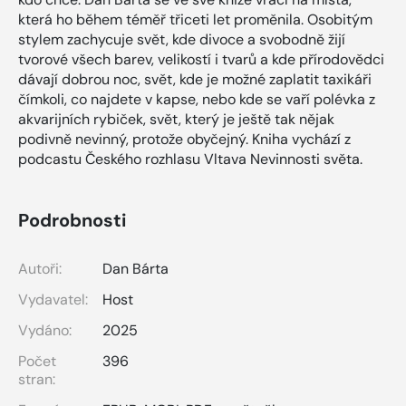
která ho během téměř třiceti let proměnila. Osobitým
stylem zachycuje svět, kde divoce a svobodně žijí
tvorové všech barev, velikostí i tvarů a kde přírodovědci
dávají dobrou noc, svět, kde je možné zaplatit taxikáři
čímkoli, co najdete v kapse, nebo kde se vaří polévka z
akvarijních rybiček, svět, který je ještě tak nějak
podivně nevinný, protože obyčejný. Kniha vychází z
podcastu Českého rozhlasu Vltava Nevinnosti světa.
Podrobnosti
Autoři:
Dan Bárta
Vydavatel:
Host
Vydáno:
2025
Počet
396
stran: