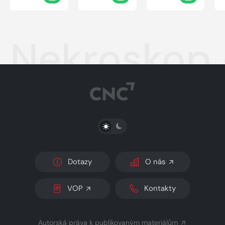
Nekroskop
PŘEPNOUT SVĚTLÝ/TMAVÝ REŽIM
Dotazy
O nás
VOP
Kontakty
Autorská práva k publikovaným materiálům