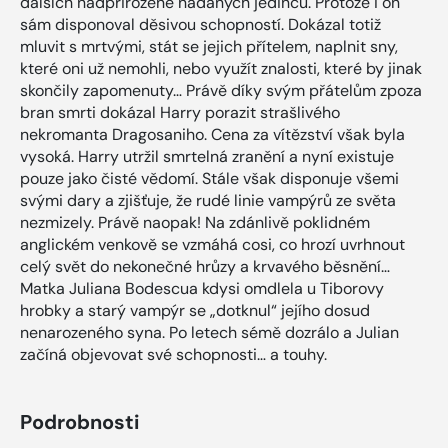
dalších nadpřirozeně nadaných jedinců. Protože i on
sám disponoval děsivou schopností. Dokázal totiž
mluvit s mrtvými, stát se jejich přítelem, naplnit sny,
které oni už nemohli, nebo využít znalosti, které by jinak
skončily zapomenuty… Právě díky svým přátelům zpoza
bran smrti dokázal Harry porazit strašlivého
nekromanta Dragosaniho. Cena za vítězství však byla
vysoká. Harry utržil smrtelná zranění a nyní existuje
pouze jako čisté vědomí. Stále však disponuje všemi
svými dary a zjišťuje, že rudé linie vampýrů ze světa
nezmizely. Právě naopak! Na zdánlivě poklidném
anglickém venkově se vzmáhá cosi, co hrozí uvrhnout
celý svět do nekonečné hrůzy a krvavého běsnění…
Matka Juliana Bodescua kdysi omdlela u Tiborovy
hrobky a starý vampýr se „dotknul“ jejího dosud
nenarozeného syna. Po letech sémě dozrálo a Julian
začíná objevovat své schopnosti… a touhy.
Podrobnosti