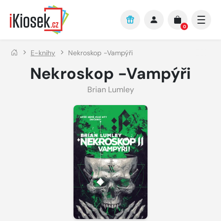
Přejít na hlavní obsah
0
E-knihy
Nekroskop -Vampýři
Nekroskop -Vampýři
Brian Lumley