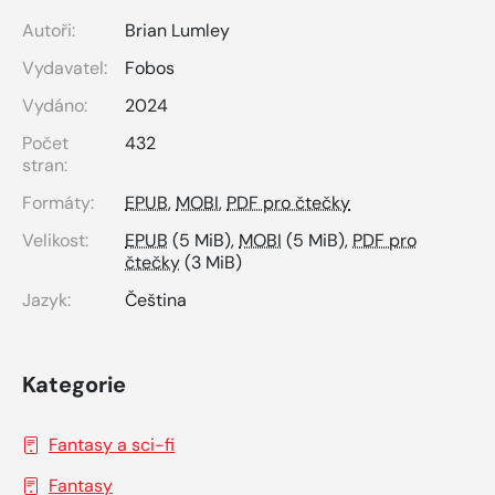
Autoři:
Brian Lumley
Vydavatel:
Fobos
Vydáno:
2024
Počet
432
stran:
Formáty:
EPUB
,
MOBI
,
PDF pro čtečky
Velikost:
EPUB
(5 MiB),
MOBI
(5 MiB),
PDF pro
čtečky
(3 MiB)
Jazyk:
Čeština
Kategorie
Fantasy a sci-fi
Fantasy