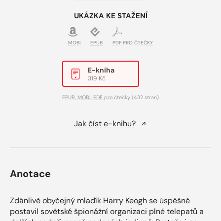
UKÁZKA KE STAŽENÍ
MOBI
EPUB
PDF PRO ČTEČKY
E-kniha
319 Kč
EPUB
,
MOBI
,
PDF pro čtečky
(432 stran)
Jak číst e-knihu?
Anotace
Zdánlivě obyčejný mladík Harry Keogh se úspěšně
postavil sovětské špionážní organizaci plné telepatů a