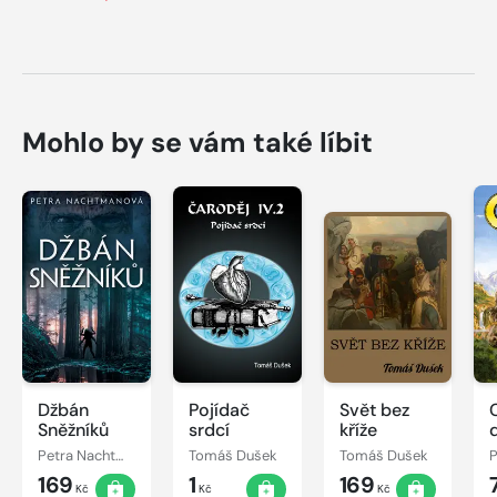
Mohlo by se vám také líbit
Džbán
Pojídač
Svět bez
Sněžníků
srdcí
kříže
Petra Nachtmanová
Tomáš Dušek
Tomáš Dušek
169
1
169
Kč
Kč
Kč