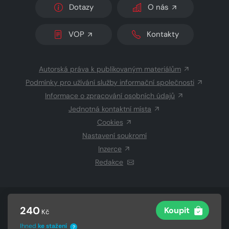
Dotazy
O nás
VOP
Kontakty
Autorská práva k publikovaným materiálům
Podmínky pro užívání služby informační společnosti
Informace o zpracování osobních údajů
Jednotná kontaktní místa
Cookies
Nastavení soukromí
Inzerce
Redakce
© 2026 Copyright
CZECH NEWS CENTER a.s.
a dodavatelé
240
Koupit
Kč
obsahu
Vysázeno
Grand IT s.r.o.
Ihned
ke stažení
?