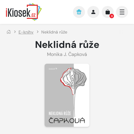
Přejít na hlavní obsah
0
E-knihy
Neklidná růže
Neklidná růže
Monika J. Čapková