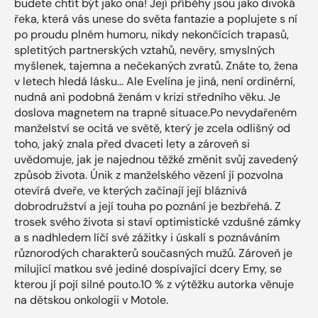
budete chtít být jako ona! Její příběhy jsou jako divoká
řeka, která vás unese do světa fantazie a poplujete s ní
po proudu plném humoru, nikdy nekončících trapasů,
spletitých partnerských vztahů, nevěry, smyslných
myšlenek, tajemna a nečekaných zvratů. Znáte to, žena
v letech hledá lásku… Ale Evelína je jiná, není ordinérní,
nudná ani podobná ženám v krizi středního věku. Je
doslova magnetem na trapné situace.Po nevydařeném
manželství se ocitá ve světě, který je zcela odlišný od
toho, jaký znala před dvaceti lety a zároveň si
uvědomuje, jak je najednou těžké změnit svůj zavedený
způsob života. Únik z manželského vězení jí pozvolna
otevírá dveře, ve kterých začínají její bláznivá
dobrodružství a její touha po poznání je bezbřehá. Z
trosek svého života si staví optimistické vzdušné zámky
a s nadhledem líčí své zážitky i úskalí s poznáváním
různorodých charakterů současných mužů. Zároveň je
milující matkou své jediné dospívající dcery Emy, se
kterou jí pojí silné pouto.10 % z výtěžku autorka věnuje
na dětskou onkologii v Motole.