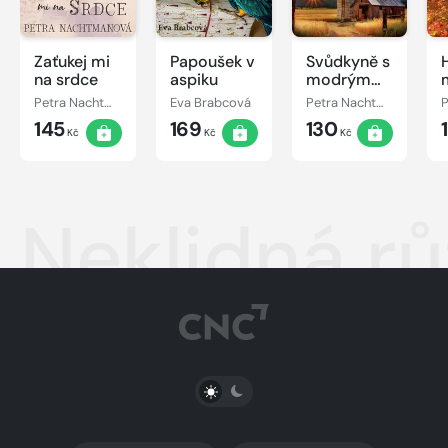
Zaťukej mi
Papoušek v
Svůdkyně s
na srdce
aspiku
modrým
nebem nad
Petra Nachtmanová
Eva Brabcová
Petra Nachtmanová
hlavou
145
169
130
Kč
Kč
Kč
Neklidná r
PŘEPNOUT SVĚTLÝ/TMAVÝ REŽIM