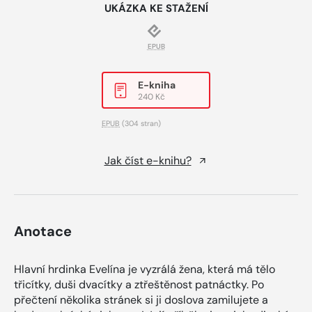
UKÁZKA KE STAŽENÍ
EPUB
E-kniha
240 Kč
EPUB
(304 stran)
Jak číst e-knihu?
Anotace
Hlavní hrdinka Evelína je vyzrálá žena, která má tělo
třicítky, duši dvacítky a ztřeštěnost patnáctky. Po
přečtení několika stránek si ji doslova zamilujete a