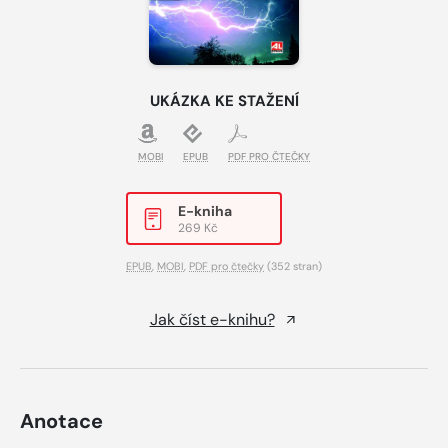
UKÁZKA KE STAŽENÍ
MOBI
EPUB
PDF PRO ČTEČKY
E-kniha
269 Kč
EPUB
,
MOBI
,
PDF pro čtečky
(352 stran)
Jak číst e-knihu?
Anotace