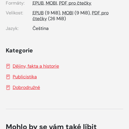
Formáty:
EPUB
,
MOBI
,
PDF pro čtečky
Velikost:
EPUB
(9 MiB),
MOBI
(9 MiB),
PDF pro
čtečky
(26 MiB)
Jazyk:
Čeština
Kategorie
Dějiny, fakta a historie
Publicistika
Dobrodružné
Mohlo by se vám také líbit