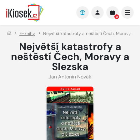
Přejít na hlavní obsah
0
E-knihy
Největší katastrofy a neštěstí Čech, Moravy a S
Největší katastrofy a
neštěstí Čech, Moravy a
Slezska
Jan Antonín Novák