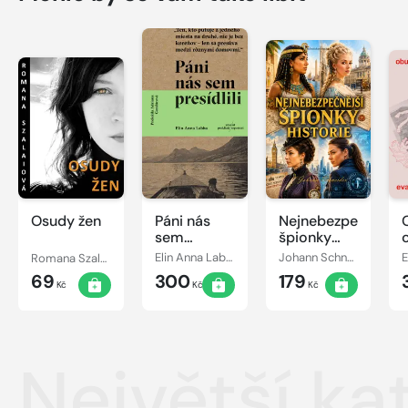
Osudy žen
Páni nás
Nejnebezpečnější
sem
špionky
presídlili
historie
Romana Szalaiová
Elin Anna Labba
Johann Schneider
E
69
300
179
Kč
Kč
Kč
Největší ka