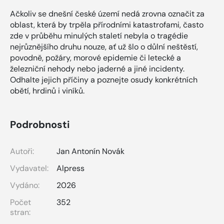
Ačkoliv se dnešní české území nedá zrovna označit za
oblast, která by trpěla přírodními katastrofami, často
zde v průběhu minulých staletí nebyla o tragédie
nejrůznějšího druhu nouze, ať už šlo o důlní neštěstí,
povodně, požáry, morové epidemie či letecké a
železniční nehody nebo jaderné a jiné incidenty.
Odhalte jejich příčiny a poznejte osudy konkrétních
obětí, hrdinů i viníků.
Podrobnosti
Autoři:
Jan Antonín Novák
Vydavatel:
Alpress
Vydáno:
2026
Počet
352
stran: