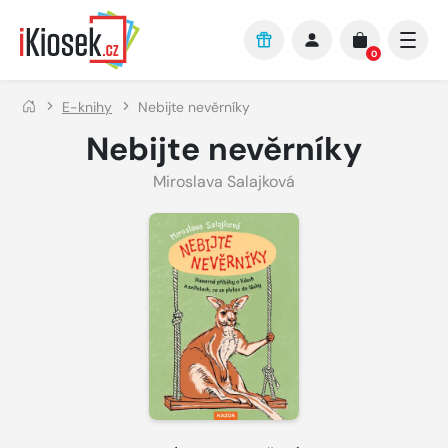
Přejít na hlavní obsah
0
E-knihy
Nebijte nevěrníky
Nebijte nevěrníky
Miroslava Salajková