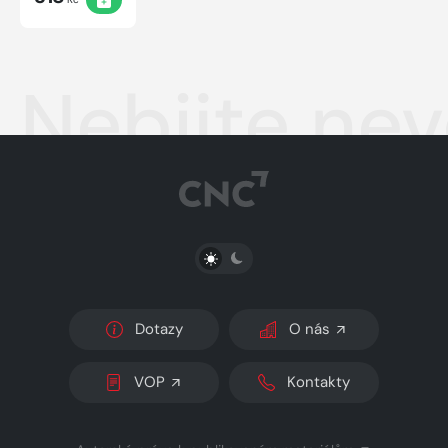
příběhy
Nebijte nev
PŘEPNOUT SVĚTLÝ/TMAVÝ REŽIM
Dotazy
O nás
VOP
Kontakty