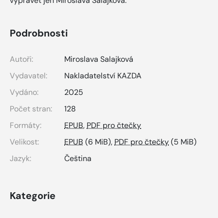
vyprávět jen Miroslava Salajková.
Podrobnosti
Autoři:
Miroslava Salajková
Vydavatel:
Nakladatelství KAZDA
Vydáno:
2025
Počet stran:
128
Formáty:
EPUB
,
PDF pro čtečky
Velikost:
EPUB
(6 MiB),
PDF pro čtečky
(5 MiB)
Jazyk:
Čeština
Kategorie