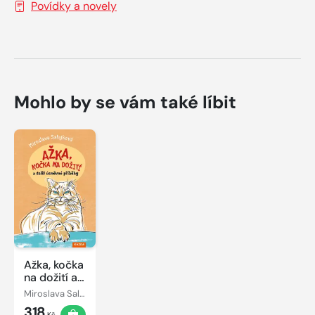
Povídky a novely
Mohlo by se vám také líbit
Ažka, kočka
na dožití a
další
Miroslava Salajková
úsměvné
318
Kč