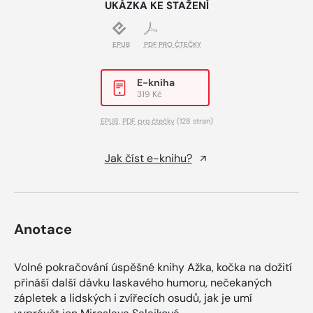
UKÁZKA KE STAŽENÍ
EPUB
PDF PRO ČTEČKY
E-kniha
319 Kč
EPUB
,
PDF pro čtečky
(128 stran)
Jak číst e-knihu?
Anotace
Volné pokračování úspěšné knihy Ažka, kočka na dožití
přináší další dávku laskavého humoru, nečekaných
zápletek a lidských i zvířecích osudů, jak je umí