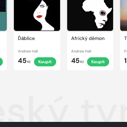
Ďáblice
Africký démon
T
Andrew Hall
Andrew Hall
P
45
45
Koupit
Koupit
Kč
Kč
ský ty