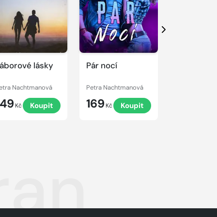
Další
áborové lásky
Pár nocí
Líbání ve 
etra Nachtmanová
Petra Nachtmanová
Petra Nacht
149
169
99
Koupit
Koupit
K
Kč
Kč
Kč
ran