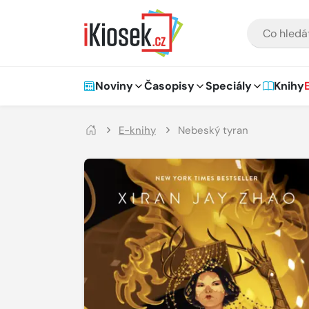
Přejít na hlavní obsah
VYHLEDÁVÁNÍ
Hlavní navigace
Noviny
Časopisy
Speciály
Knihy
E-knihy
Nebeský tyran