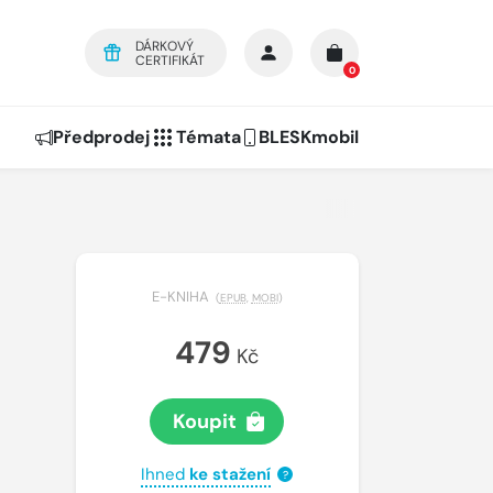
DÁRKOVÝ
CERTIFIKÁT
0
Předprodej
Témata
BLESKmobil
E-KNIHA
(
EPUB
,
MOBI
)
479
Kč
Koupit
Ihned
ke stažení
?