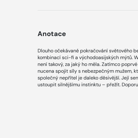
Anotace
Dlouho očekávané pokračování světového best
kombinací sci-fi a východoasijských mýtů. Wu
není takový, za jaký ho měla. Zatímco poprvé v
nucena spojit síly s nebezpečným mužem, kte
společný nepřítel je daleko děsivější. Její s
ustoupit silnějšímu instinktu – přežít. Dopor