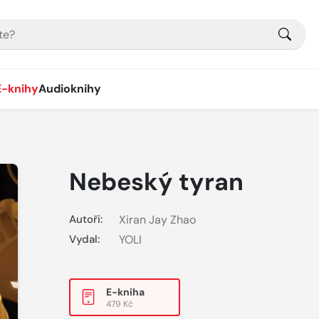
E-knihy
Audioknihy
Nebeský tyran
Autoři:
Xiran Jay Zhao
Vydal:
YOLI
E-kniha
479 Kč