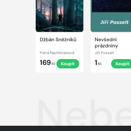
Džbán Sněžníků
Nevšední
prázdniny
Petra Nachtmanová
Jiří Posselt
169
1
Koupit
Koupit
Kč
Kč
Nebe