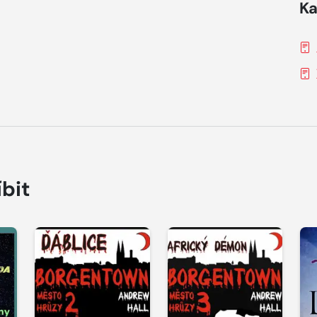
Ka
íbit