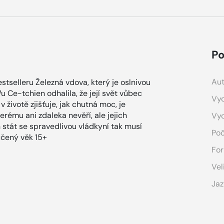
Po
Aut
selleru Železná vdova, který je oslnivou
 Ce-tchien odhalila, že její svět vůbec
Vyd
 životě zjišťuje, jak chutná moc, je
rému ani zdaleka nevěří, ale jejich
Vy
en stát se spravedlivou vládkyní tak musí
Poč
učený věk 15+
For
Vel
Jaz