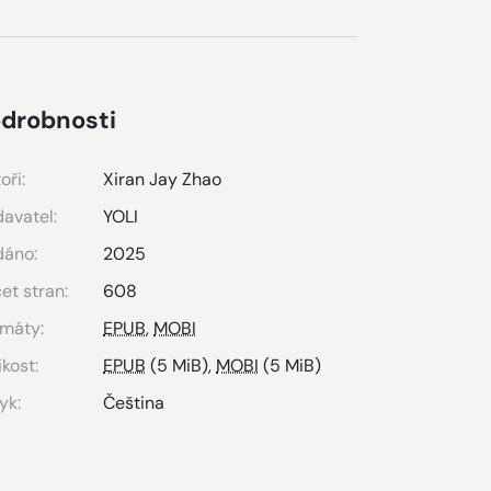
drobnosti
oři:
Xiran Jay Zhao
avatel:
YOLI
dáno:
2025
et stran:
608
máty:
EPUB
,
MOBI
ikost:
EPUB
(5 MiB),
MOBI
(5 MiB)
yk:
Čeština