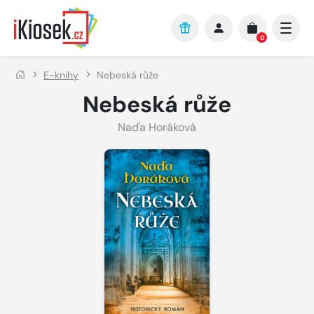
Přejít na hlavní obsah
0
E-knihy
Nebeská růže
Nebeská růže
Naďa Horáková