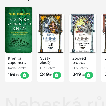
Kronika
Svatý
Zpověď
zapomenutého
zloděj
bratra
kněze
Haluina
Naďa Horáková
Ellis Peters
Ellis Peters
E
199
249
249
Kč
Kč
Kč
Nebeská rů