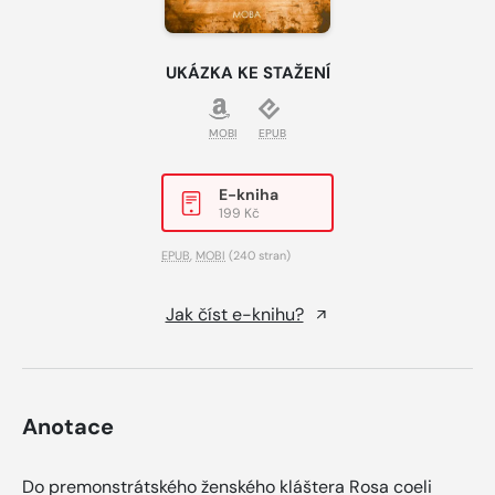
UKÁZKA KE STAŽENÍ
MOBI
EPUB
E-kniha
199 Kč
EPUB
,
MOBI
(240 stran)
Jak číst e-knihu?
Anotace
Do premonstrátského ženského kláštera Rosa coeli