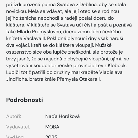
přijíždí urozená panna Svatava z Deblína, aby se stala
novickou. Měla se vdávat, ale její otec se s rodinou
jejího ženicha nepohodl a raději poslal dceru do
kláštera. V klášteře se Svatava učí číst a psát a poznává
také Mladu Přemyslovnu, dceru zemřelého českého
knížete Václava II. Poklidně plynoucí dny však naruší
dva vojáci, kteří se do kláštera vloupají. Mužské
osazenstvo sice oba lupiče zneškodní, ale protože je
brzy jasné, že se nejedná o obyčejné vloupání, ujímá se
vyšetřování soudce brněnské provincie Lev z Klobouk.
Lupiči totiž patřili do družiny markraběte Vladislava
Jindřicha, bratra krále Přemysla Otakara I.
Podrobnosti
Autoři:
Naďa Horáková
Vydavatel:
MOBA
Vydáno:
2025