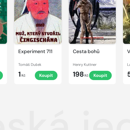
Experiment 711
Cesta bohů
V
Tomáš Dušek
Henry Kuttner
L
1
198
Koupit
Koupit
Kč
Kč
ská jed