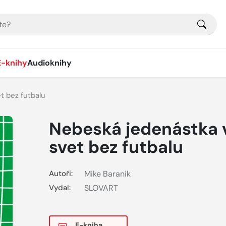
E-knihy
Audioknihy
t bez futbalu
Nebeská jedenástka 
svet bez futbalu
Autoři:
Mike Baranik
Vydal:
SLOVART
E-kniha