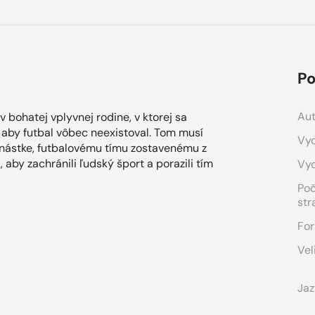
Po
Aut
 bohatej vplyvnej rodine, v ktorej sa
, aby futbal vôbec neexistoval. Tom musí
Vyd
denástke, futbalovému tímu zostavenému z
, aby zachránili ľudský šport a porazili tím
Vy
Po
str
For
Vel
Jaz