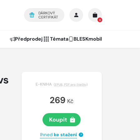
DÁRKOVÝ
CERTIFIKÁT
0
Předprodej
Témata
BLESKmobil
vs
E-KNIHA
(
EPUB
,
PDF pro čtečky
)
269
Kč
Koupit
Ihned
ke stažení
?