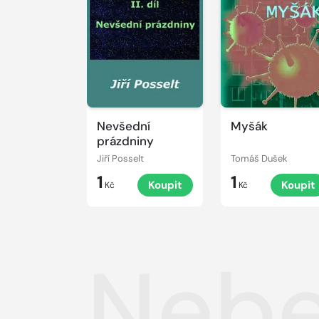
Nevšední
Myšák
prázdniny
Jiří Posselt
Tomáš Dušek
1
1
Koupit
Koupit
Kč
Kč
Nebe