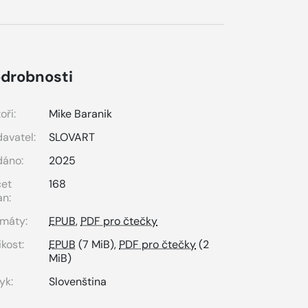
drobnosti
oři:
Mike Baranik
avatel:
SLOVART
dáno:
2025
čet
168
an:
máty:
EPUB
,
PDF pro čtečky
ikost:
EPUB
(7 MiB),
PDF pro čtečky
(2
MiB)
yk:
Slovenština