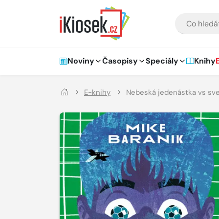
Přejít na hlavní obsah
VYHLEDÁVÁNÍ
Hlavní navigace
Noviny
Časopisy
Speciály
Knihy
E-knihy
Nebeská jedenástka vs sve