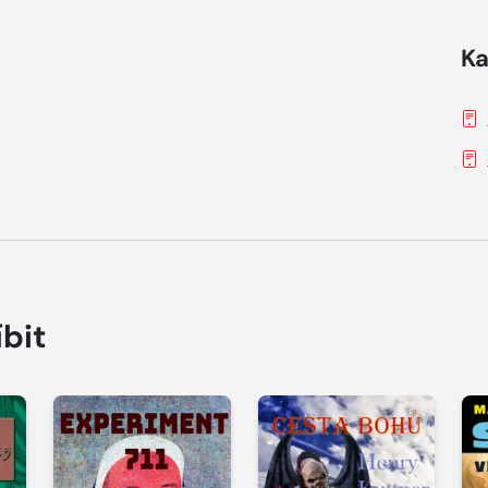
Ka
íbit