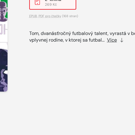
269 Kč
EPUB
,
PDF pro čtečky
(168 stran)
Tom, dvanásťročný futbalový talent, vyrastá v b
vplyvnej rodine, v ktorej sa futbal...
Více