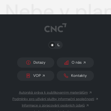
Nebe v pl
PŘEPNOUT SVĚTLÝ/TMAVÝ REŽIM
Dotazy
O nás
VOP
Kontakty
Autorská práva k publikovaným materiálům
Podmínky pro užívání služby informační společnosti
Informace o zpracování osobních údajů