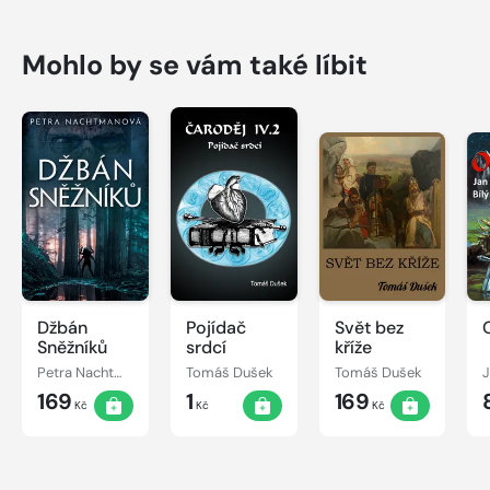
Mohlo by se vám také líbit
Džbán
Pojídač
Svět bez
Sněžníků
srdcí
kříže
Petra Nachtmanová
Tomáš Dušek
Tomáš Dušek
J
169
1
169
Kč
Kč
Kč