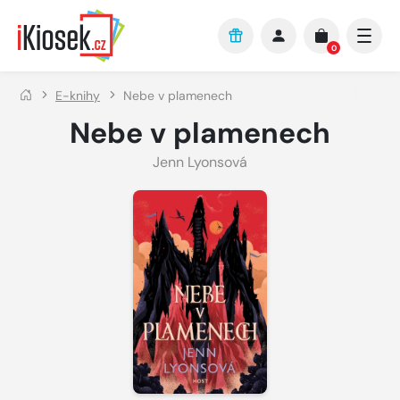
Přejít na hlavní obsah
0
E-knihy
Nebe v plamenech
Nebe v plamenech
Jenn Lyonsová