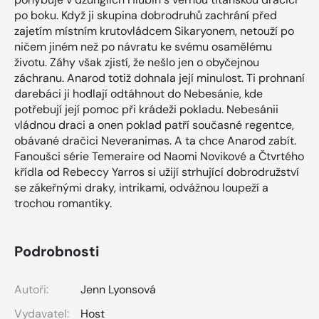
po boku. Když ji skupina dobrodruhů zachrání před
zajetím místním krutovládcem Sikaryonem, netouží po
ničem jiném než po návratu ke svému osamělému
životu. Záhy však zjistí, že nešlo jen o obyčejnou
záchranu. Anarod totiž dohnala její minulost. Ti prohnaní
darebáci ji hodlají odtáhnout do Nebesánie, kde
potřebují její pomoc při krádeži pokladu. Nebesánii
vládnou draci a onen poklad patří současné regentce,
obávané dračici Neveranimas. A ta chce Anarod zabít.
Fanoušci série Temeraire od Naomi Novikové a Čtvrtého
křídla od Rebeccy Yarros si užijí strhující dobrodružství
se zákeřnými draky, intrikami, odvážnou loupeží a
trochou romantiky.
Podrobnosti
Autoři:
Jenn Lyonsová
Vydavatel:
Host