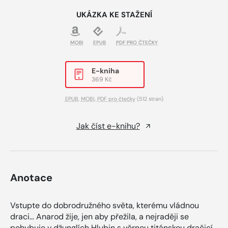
UKÁZKA KE STAŽENÍ
MOBI
EPUB
PDF PRO ČTEČKY
E-kniha
369 Kč
EPUB
,
MOBI
,
PDF pro čtečky
(512 stran)
Jak číst e-knihu?
Anotace
Vstupte do dobrodružného světa, kterému vládnou
draci… Anarod žije, jen aby přežila, a nejraději se
pohybuje v džunglích Hlubin s věrnou titánskou dračicí