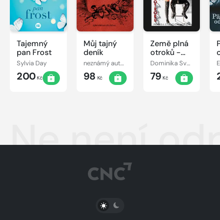
Tajemný
Můj tajný
Země plná
pan Frost
deník
otroků -
Pravda o
Sylvia Day
neznámý autor
Dominika Svobodová
E
(vašich)
200
98
79
mužích
Kč
Kč
Kč
Ne není od
PŘEPNOUT SVĚTLÝ/TMAVÝ REŽIM