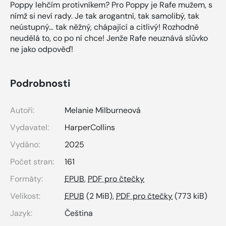
Poppy lehčím protivníkem? Pro Poppy je Rafe mužem, s
nímž si neví rady. Je tak arogantní, tak samolibý, tak
neústupný… tak něžný, chápající a citlivý! Rozhodně
neudělá to, co po ní chce! Jenže Rafe neuznává slůvko
ne jako odpověď!
Podrobnosti
Autoři:
Melanie Milburneová
Vydavatel:
HarperCollins
Vydáno:
2025
Počet stran:
161
Formáty:
EPUB
,
PDF pro čtečky
Velikost:
EPUB
(2 MiB),
PDF pro čtečky
(773 kiB)
Jazyk:
Čeština