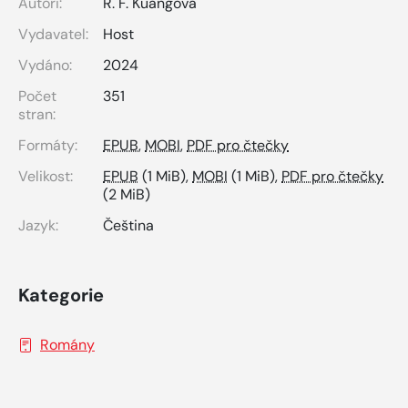
Autoři:
R. F. Kuangová
Vydavatel:
Host
Vydáno:
2024
Počet
351
stran:
Formáty:
EPUB
,
MOBI
,
PDF pro čtečky
Velikost:
EPUB
(1 MiB),
MOBI
(1 MiB),
PDF pro čtečky
(2 MiB)
Jazyk:
Čeština
Kategorie
Romány