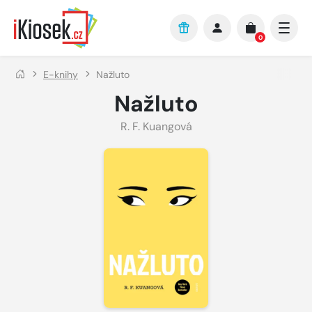
Přejít na hlavní obsah
0
E-knihy
Nažluto
Nažluto
R. F. Kuangová