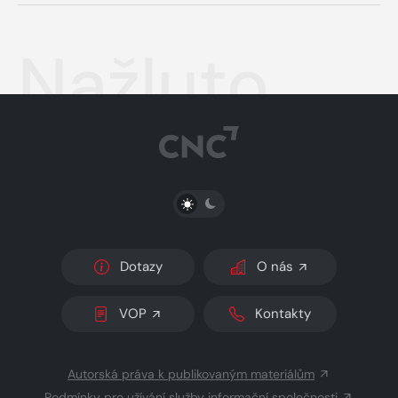
Nažluto
PŘEPNOUT SVĚTLÝ/TMAVÝ REŽIM
Dotazy
O nás
VOP
Kontakty
Autorská práva k publikovaným materiálům
Podmínky pro užívání služby informační společnosti