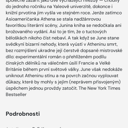
společně zazářit jako dvě vycházející hvězdy — chodily
do jednoho ročníku na Yaleově univerzitě, dokonce i
knižní prvotina jim vyšla ve stejném roce. Jenže zatímco
Asioameričanka Athena se stala nadžánrovou
favoritkou literární scény, Junina kniha se nedočkala ani
brožovaného vydání. Asi to je tím, že o tuctových
běloškách nikoho číst nebaví. A tak když se June stane
svědkyní bizarní nehody, která vyústí v Atheninu smrt,
bez rozmýšlení ukradne její čerstvě dopsané mistrovské
dílo: experimentální román o přehlíženém podílu
čínských dělníků na válečném úsilí Francie a Velké
Británie během první světové války. June však nedokáže
uniknout Atheninu stínu a na povrch začnou vyplouvat
důkazy, které by mohly s jejím (neprávem přisvojeným)
úspěchem jednou provždy zatočit. The New York Times
Bestseller
Podrobnosti