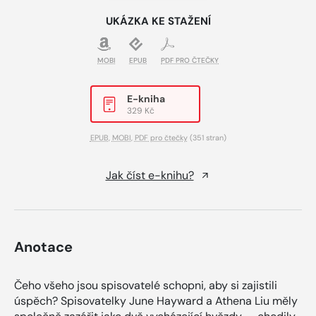
UKÁZKA KE STAŽENÍ
MOBI
EPUB
PDF PRO ČTEČKY
E-kniha
329 Kč
EPUB
,
MOBI
,
PDF pro čtečky
(351 stran)
Jak číst e-knihu?
Anotace
Čeho všeho jsou spisovatelé schopni, aby si zajistili
úspěch? Spisovatelky June Hayward a Athena Liu měly