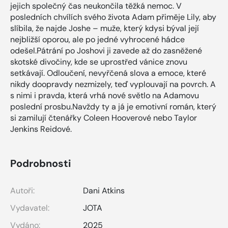
jejich společný čas neukončila těžká nemoc. V
posledních chvílích svého života Adam přiměje Lily, aby
slíbila, že najde Joshe – muže, který kdysi býval její
nejbližší oporou, ale po jedné vyhrocené hádce
odešel.Pátrání po Joshovi ji zavede až do zasněžené
skotské divočiny, kde se uprostřed vánice znovu
setkávají. Odloučení, nevyřčená slova a emoce, které
nikdy doopravdy nezmizely, teď vyplouvají na povrch. A
s nimi i pravda, která vrhá nové světlo na Adamovu
poslední prosbu.Navždy ty a já je emotivní román, který
si zamilují čtenářky Coleen Hooverové nebo Taylor
Jenkins Reidové.
Podrobnosti
Autoři:
Dani Atkins
Vydavatel:
JOTA
Vydáno:
2025