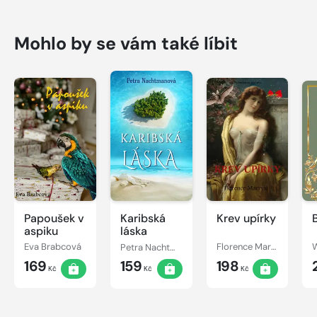
Mohlo by se vám také líbit
Papoušek v
Karibská
Krev upírky
aspiku
láska
Eva Brabcová
Petra Nachtmanová
Florence Marryat
W
169
159
198
Kč
Kč
Kč