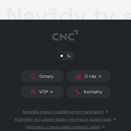
Navždy ty a
PŘEPNOUT SVĚTLÝ/TMAVÝ REŽIM
Dotazy
O nás
VOP
Kontakty
Autorská práva k publikovaným materiálům
Podmínky pro užívání služby informační společnosti
Informace o zpracování osobních údajů