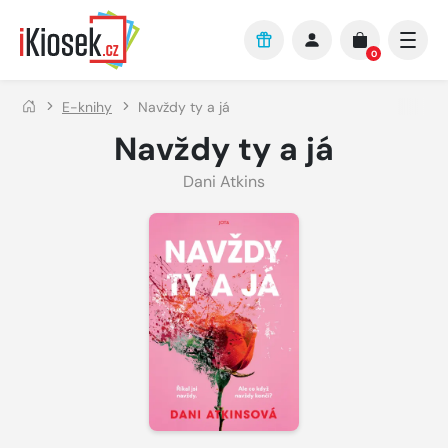
Přejít na hlavní obsah
0
E-knihy
Navždy ty a já
Navždy ty a já
Dani Atkins