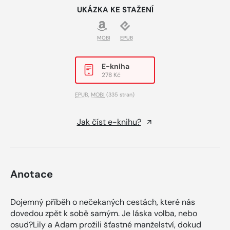
UKÁZKA KE STAŽENÍ
MOBI
EPUB
E-kniha
278 Kč
EPUB
,
MOBI
(335 stran)
Jak číst e-knihu?
Anotace
Dojemný příběh o nečekaných cestách, které nás
dovedou zpět k sobě samým. Je láska volba, nebo
osud?Lily a Adam prožili šťastné manželství, dokud