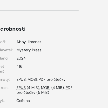
drobnosti
oři:
Abby Jimenez
avatel:
Mystery Press
dáno:
2024
čet
416
an:
máty:
EPUB
,
MOBI
,
PDF pro čtečky
ikost:
EPUB
(4 MiB),
MOBI
(4 MiB),
PDF
pro čtečky
(5 MiB)
yk:
Čeština