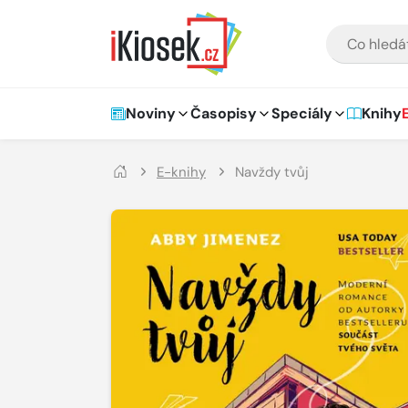
Přejít na hlavní obsah
VYHLEDÁVÁNÍ
Hlavní navigace
Noviny
Časopisy
Speciály
Knihy
E-knihy
Navždy tvůj