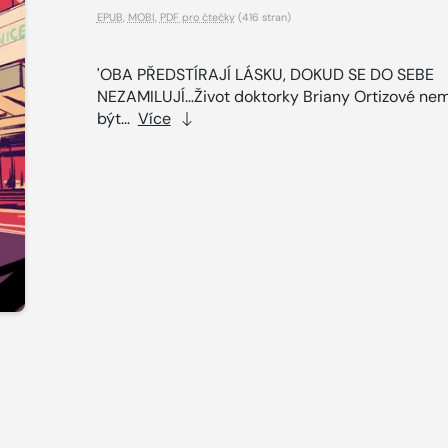
EPUB
,
MOBI
,
PDF pro čtečky
(416 stran)
'OBA PŘEDSTÍRAJÍ LÁSKU, DOKUD SE DO SEBE
NEZAMILUJÍ…Život doktorky Briany Ortizové ne
být...
Více