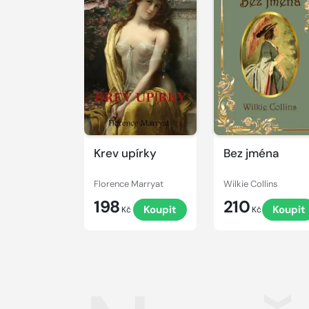
Krev upírky
Bez jména
Florence Marryat
Wilkie Collins
198
210
Koupit
Koupit
Kč
Kč