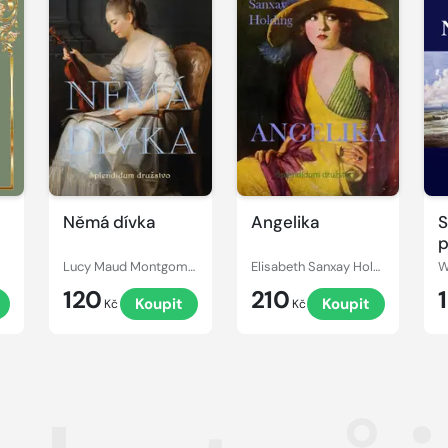
Němá dívka
Angelika
S
p
Lucy Maud Montgomery
Elisabeth Sanxay Holding
W
120
210
Koupit
Koupit
Kč
Kč