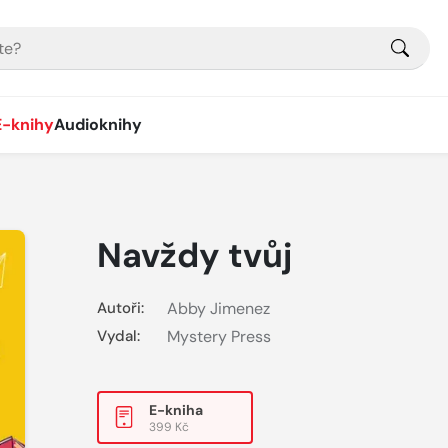
E-knihy
Audioknihy
Navždy tvůj
Autoři:
Abby Jimenez
Vydal:
Mystery Press
E-kniha
399 Kč