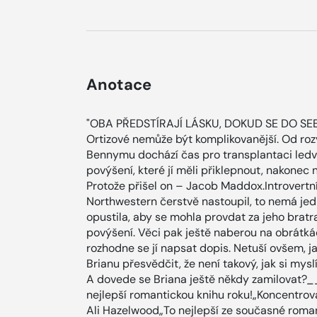
Anotace
"OBA PŘEDSTÍRAJÍ LÁSKU, DOKUD SE DO SEB
Ortizové nemůže být komplikovanější. Od rozvo
Bennymu dochází čas pro transplantaci ledvi
povýšení, které jí měli přiklepnout, nakonec
Protože přišel on – Jacob Maddox.Introvert
Northwestern čerstvě nastoupil, to nemá jed
opustila, aby se mohla provdat za jeho brat
povýšení. Věci pak ještě naberou na obrátkách
rozhodne se jí napsat dopis. Netuší ovšem, 
Brianu přesvědčit, že není takový, jak si m
A dovede se Briana ještě někdy zamilovat?
nejlepší romantickou knihu roku!„Koncentrov
Ali Hazelwood„To nejlepší ze současné roman