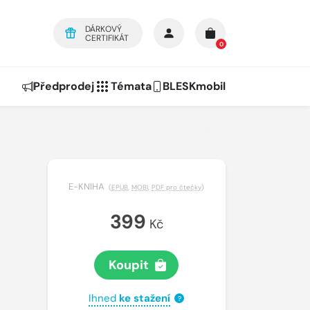
DÁRKOVÝ
CERTIFIKÁT
0
Předprodej
Témata
BLESKmobil
E-KNIHA
(
EPUB
,
MOBI
,
PDF pro čtečky
)
399
Kč
Koupit
Ihned
ke stažení
?