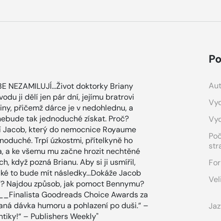
Po
Aut
E NEZAMILUJÍ…Život doktorky Briany
du ji dělí jen pár dní, jejímu bratrovi
Vyd
ny, přičemž dárce je v nedohlednu, a
 nebude tak jednoduché získat. Proč?
Vy
ní Jacob, který do nemocnice Royaume
Po
noduché. Trpí úzkostmi, přítelkyně ho
str
ra, a ke všemu mu začne hrozit nechtěné
, když pozná Brianu. Aby si ji usmířil,
For
jaké to bude mít následky…Dokáže Jacob
Vel
yslí? Najdou způsob, jak pomoct Bennymu?
___Finalista Goodreads Choice Awards za
aná dávka humoru a pohlazení po duši.“ –
Jaz
tiky!“ – Publishers Weekly"