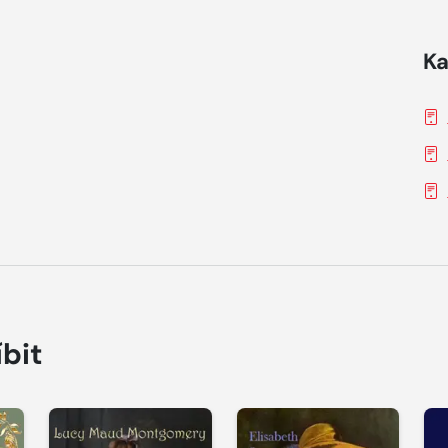
Ka
íbit