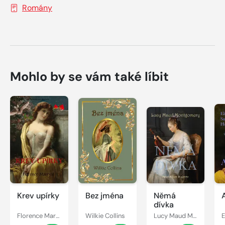
Romány
Mohlo by se vám také líbit
Krev upírky
Bez jména
Němá
dívka
Florence Marryat
Wilkie Collins
Lucy Maud Montgomery