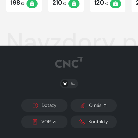
198
210
120
Kč
Kč
Kč
Navzdory 
PŘEPNOUT SVĚTLÝ/TMAVÝ REŽIM
Dotazy
O nás
VOP
Kontakty