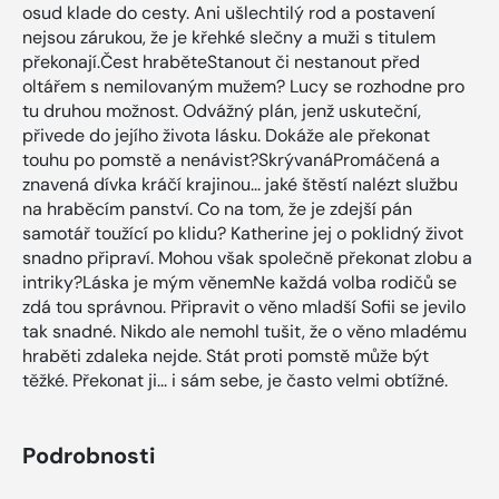
osud klade do cesty. Ani ušlechtilý rod a postavení
nejsou zárukou, že je křehké slečny a muži s titulem
překonají.Čest hraběteStanout či nestanout před
oltářem s nemilovaným mužem? Lucy se rozhodne pro
tu druhou možnost. Odvážný plán, jenž uskuteční,
přivede do jejího života lásku. Dokáže ale překonat
touhu po pomstě a nenávist?SkrývanáPromáčená a
znavená dívka kráčí krajinou... jaké štěstí nalézt službu
na hraběcím panství. Co na tom, že je zdejší pán
samotář toužící po klidu? Katherine jej o poklidný život
snadno připraví. Mohou však společně překonat zlobu a
intriky?Láska je mým věnemNe každá volba rodičů se
zdá tou správnou. Připravit o věno mladší Sofii se jevilo
tak snadné. Nikdo ale nemohl tušit, že o věno mladému
hraběti zdaleka nejde. Stát proti pomstě může být
těžké. Překonat ji... i sám sebe, je často velmi obtížné.
Podrobnosti