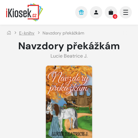
Přejít na hlavní obsah
0
E-knihy
Navzdory překážkám
Navzdory překážkám
Lucie Beatrice J.