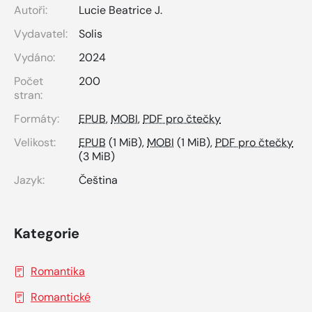
Autoři:
Lucie Beatrice J.
Vydavatel:
Solis
Vydáno:
2024
Počet
200
stran:
Formáty:
EPUB
,
MOBI
,
PDF pro čtečky
Velikost:
EPUB
(1 MiB),
MOBI
(1 MiB),
PDF pro čtečky
(3 MiB)
Jazyk:
Čeština
Kategorie
Romantika
Romantické