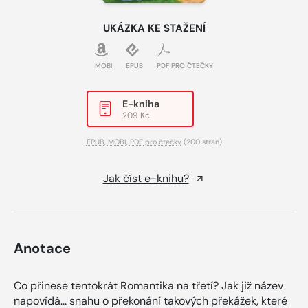
UKÁZKA KE STAŽENÍ
MOBI
EPUB
PDF PRO ČTEČKY
E-kniha
209 Kč
EPUB
,
MOBI
,
PDF pro čtečky
(200 stran)
Jak číst e-knihu?
Anotace
Co přinese tentokrát Romantika na třetí? Jak již název
napovídá... snahu o překonání takových překážek, které