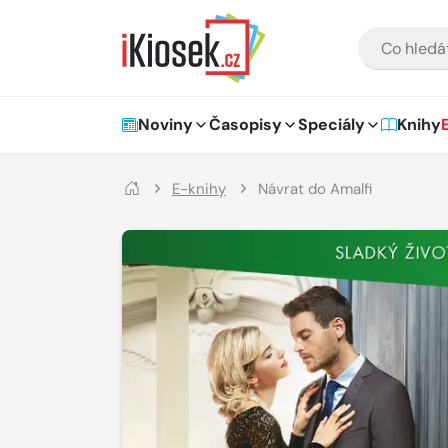
Přejít na hlavní obsah
VYHLEDÁVÁNÍ
Hlavní navigace
Noviny
Časopisy
Speciály
Knihy
E-knihy
Návrat do Amalfi