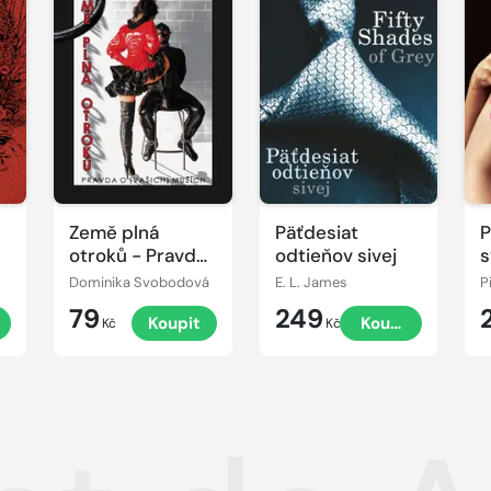
Země plná
Päťdesiat
P
otroků - Pravda
odtieňov sivej
s
o (vašich)
m
Dominika Svobodová
E. L. James
P
mužích
79
249
Koupit
Koupit
Kč
Kč