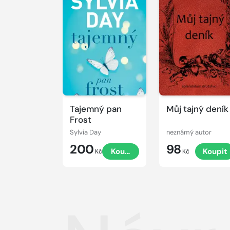
Tajemný pan
Můj tajný deník
Frost
Sylvia Day
neznámý autor
200
98
Koupit
Koupit
Kč
Kč