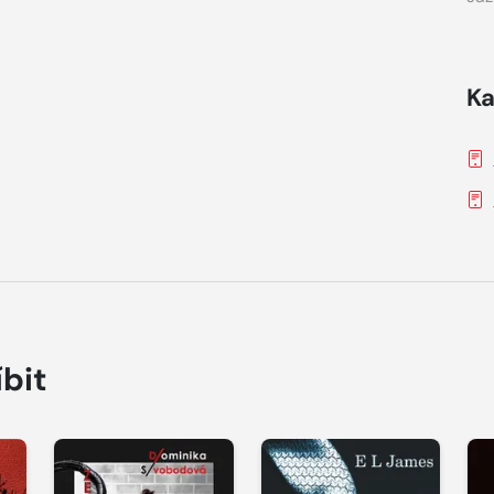
Ka
íbit