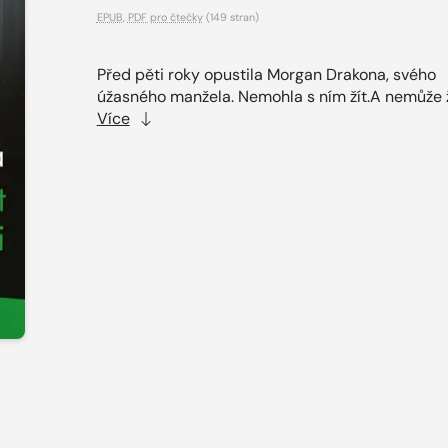
EPUB
,
PDF pro čtečky
(149 stran)
Před pěti roky opustila Morgan Drakona, svého
úžasného manžela. Nemohla s ním žít.A nemůže ží
Více