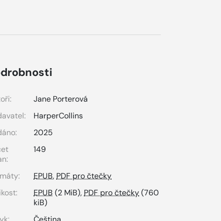
drobnosti
oři:
Jane Porterová
avatel:
HarperCollins
dáno:
2025
čet
149
an:
máty:
EPUB
,
PDF pro čtečky
ikost:
EPUB
(2 MiB),
PDF pro čtečky
(760
kiB)
yk:
Čeština