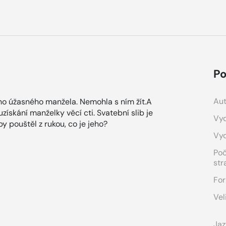
Po
Aut
ho úžasného manžela. Nemohla s ním žít.A
získání manželky věcí cti. Svatební slib je
Vyd
y pouštěl z rukou, co je jeho?
Vy
Po
str
For
Vel
Jaz