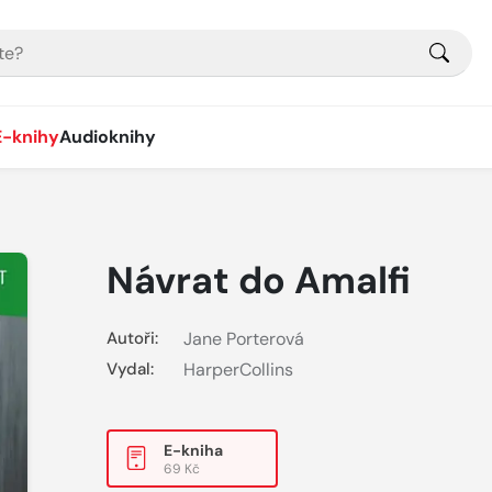
E-knihy
Audioknihy
Návrat do Amalfi
Autoři:
Jane Porterová
Vydal:
HarperCollins
E-kniha
69 Kč