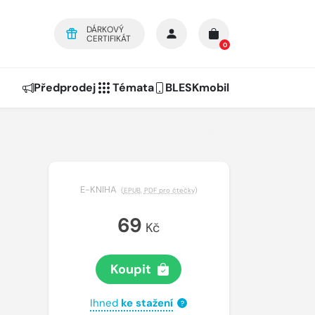
DÁRKOVÝ
CERTIFIKÁT
0
Předprodej
Témata
BLESKmobil
E-KNIHA
(
EPUB
,
PDF pro čtečky
)
69
Kč
Koupit
Ihned
ke stažení
?