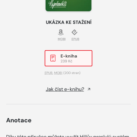
UKÁZKA KE STAŽENÍ
MOBI
EPUB
E-kniha
239 Kč
EPUB
,
MOBI
(200 stran)
Jak číst e-knihu?
Anotace
Díky této příručce můžete využít Hillův proslulý systém