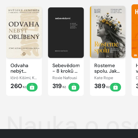
Odvaha
Sebevědomí
Rosteme
nebýt
- 8 kroků k
spolu. Jak
oblíbený
poznání
vychovat
Ičiró Kišimi, Koga Fumitake
Roxie Nafousi
Kate Rope
vlastní
sebevědomou
260
319
389
hodnoty
dívku
Kč
Kč
Kč
Nauka o o