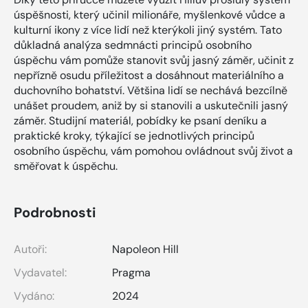
úspěšnosti, který učinil milionáře, myšlenkové vůdce a
kulturní ikony z více lidí než kterýkoli jiný systém. Tato
důkladná analýza sedmnácti principů osobního
úspěchu vám pomůže stanovit svůj jasný záměr, učinit z
nepřízně osudu příležitost a dosáhnout materiálního a
duchovního bohatství. Většina lidí se nechává bezcílně
unášet proudem, aniž by si stanovili a uskutečnili jasný
záměr. Studijní materiál, pobídky ke psaní deníku a
praktické kroky, týkající se jednotlivých principů
osobního úspěchu, vám pomohou ovládnout svůj život a
směřovat k úspěchu.
Podrobnosti
Autoři:
Napoleon Hill
Vydavatel:
Pragma
Vydáno:
2024