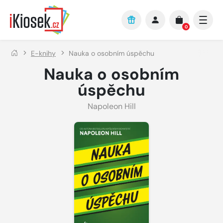
Přejít na hlavní obsah
0
E-knihy
Nauka o osobním úspěchu
Nauka o osobním
úspěchu
Napoleon Hill