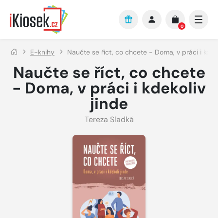
Přejít na hlavní obsah
0
E-knihy
Naučte se říct, co chcete - Doma, v práci i kdeko
Naučte se říct, co chcete
- Doma, v práci i kdekoliv
jinde
Tereza Sladká