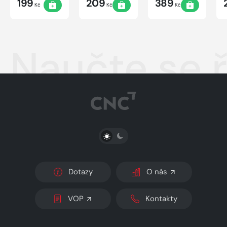
199
209
389
Kč
Kč
Kč
Naučte se ř
PŘEPNOUT SVĚTLÝ/TMAVÝ REŽIM
Dotazy
O nás
VOP
Kontakty