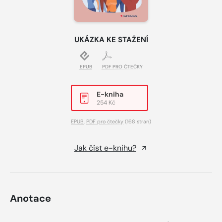
UKÁZKA KE STAŽENÍ
EPUB
PDF PRO ČTEČKY
E-kniha
254 Kč
EPUB
,
PDF pro čtečky
(168 stran)
Jak číst e-knihu?
Anotace