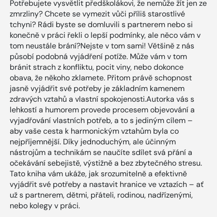
Potřebujete vysvětlit předškolákovi, že nemůže žít jen ze
zmrzliny? Chcete se vymezit vůči příliš starostlivé
tchyni? Rádi byste se domluvili s partnerem nebo si
konečně v práci řekli o lepší podmínky, ale něco vám v
tom neustále brání?Nejste v tom sami! Většině z nás
působí podobná vyjádření potíže. Může vám v tom
bránit strach z konfliktu, pocit viny, nebo dokonce
obava, že někoho zklamete. Přitom právě schopnost
jasně vyjádřit své potřeby je základním kamenem
zdravých vztahů a vlastní spokojenosti.Autorka vás s
lehkostí a humorem provede procesem objevování a
vyjadřování vlastních potřeb, a to s jediným cílem –
aby vaše cesta k harmonickým vztahům byla co
nejpříjemnější. Díky jednoduchým, ale účinným
nástrojům a technikám se naučíte sdílet svá přání a
očekávání sebejistě, výstižně a bez zbytečného stresu.
Tato kniha vám ukáže, jak srozumitelně a efektivně
vyjádřit své potřeby a nastavit hranice ve vztazích – ať
už s partnerem, dětmi, přáteli, rodinou, nadřízenými,
nebo kolegy v práci.