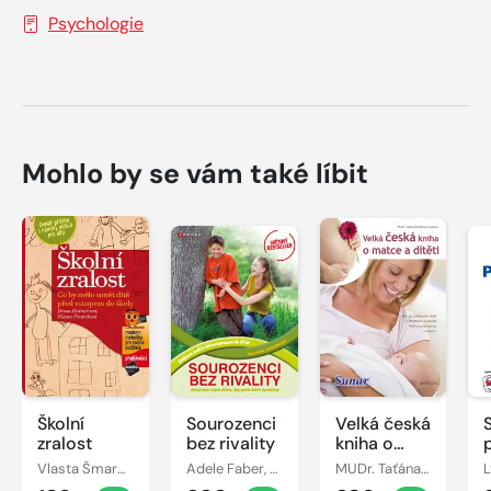
Psychologie
Mohlo by se vám také líbit
Školní
Sourozenci
Velká česká
zralost
bez rivality
kniha o
matce a
Vlasta Šmardová, Jiřina Bednářová
Adele Faber, Elaine Mazlish
MUDr. Taťána Hanáková
L
dítěti