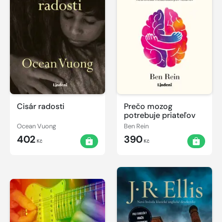
Cisár radosti
Prečo mozog
potrebuje priateľov
Ocean Vuong
Ben Rein
402
390
Kč
Kč