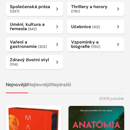
Společenská próza
Thrillery a horory
(1337)
(1761)
Umění, kultura a
Učebnice
(412)
řemesla
(842)
Vaření a
Vzpomínky a
gastronomie
biografie
(302)
(1192)
Zdravý životní styl
(1114)
Nejnovější
Nejlevnější
Nejdražší
35106 položek