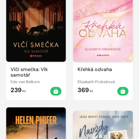
Vlčí smečka: Vlk
Křehká odvaha
samotář
Edo van Belkom
Elizabeth Prokešová
239
369
Kč
Kč