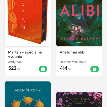
Marťan - špeciálne
Anatómia alibi
vydanie
Andy Weir
Heather Morrisová
522
414
Kč
Kč