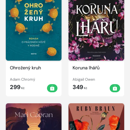
Ohrožený kruh
Koruna lhářů
Adam Chromý
Abigail Owen
299
349
Kč
Kč