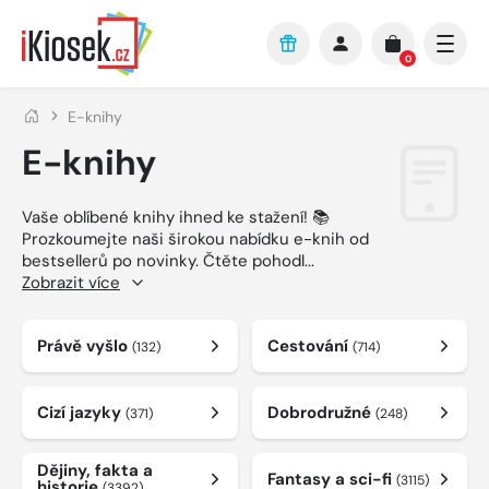
Přejít na hlavní obsah
0
E-knihy
E-knihy
Vaše oblíbené knihy ihned ke stažení! 📚
Prozkoumejte naši širokou nabídku e-knih od
bestsellerů po novinky. Čtěte pohodl
...
Zobrazit více
Právě vyšlo
Cestování
(132)
(714)
Cizí jazyky
Dobrodružné
(371)
(248)
Dějiny, fakta a
Fantasy a sci-fi
(3115)
historie
(3392)