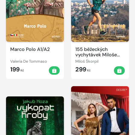
Marco Polo A1/A2
155 běžeckých
vychytávek Miloše
Škorpila
Valeria De Tommaso
Miloš Škorpil
199
299
Kč
Kč