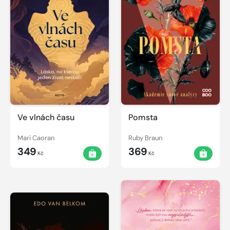
Ve vlnách času
Pomsta
Mari Caoran
Ruby Braun
349
369
Kč
Kč