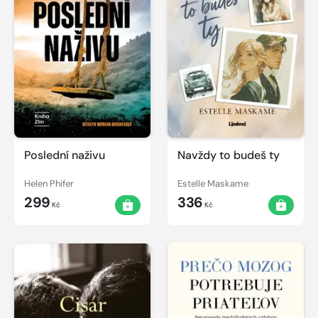
Poslední naživu
Navždy to budeš ty
Helen Phifer
Estelle Maskame
299
336
Kč
Kč