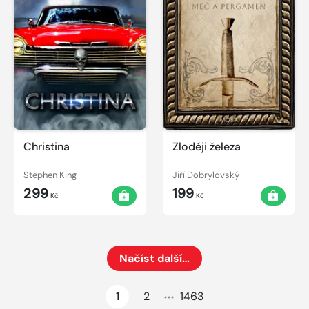
Christina
Zloději železa
Stephen King
Jiří Dobrylovský
299
199
Kč
Kč
Načíst další…
Načte dalších 24 položek na aktuální stránku
1
2
1463