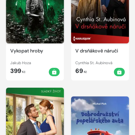
Vykopat hroby
V drsňákově náruči
Jakub Hoza
Cynthia St. Aubinová
399
69
Kč
Kč