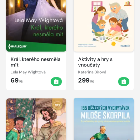
Král, kterého nesměla
Aktivity a hry s
mít
vnoučaty
Lela May Wightová
Kateřina Bírová
69
299
Kč
Kč