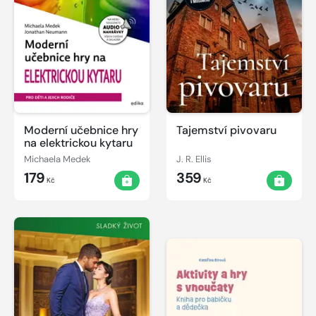
Moderní učebnice hry
Tajemství pivovaru
na elektrickou kytaru
Michaela Medek
J. R. Ellis
179
359
Kč
Kč