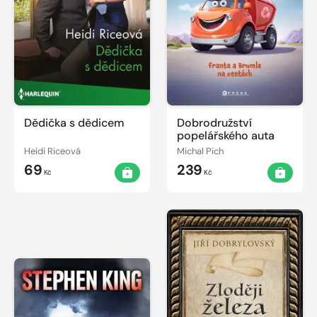
Dědička s dědicem
Dobrodružství
popelářského auta
Heidi Riceová
Michal Pich
69
239
Kč
Kč