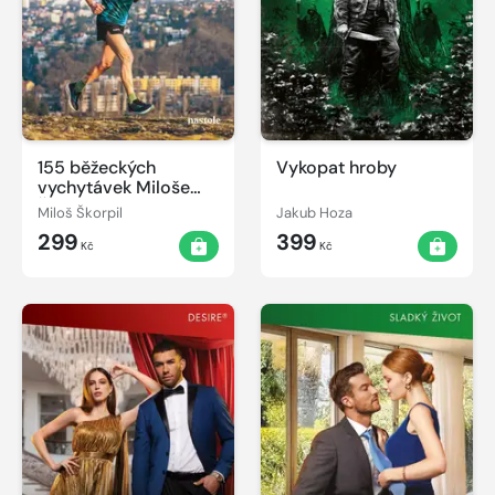
155 běžeckých
Vykopat hroby
vychytávek Miloše
Škorpila
Miloš Škorpil
Jakub Hoza
299
399
Kč
Kč