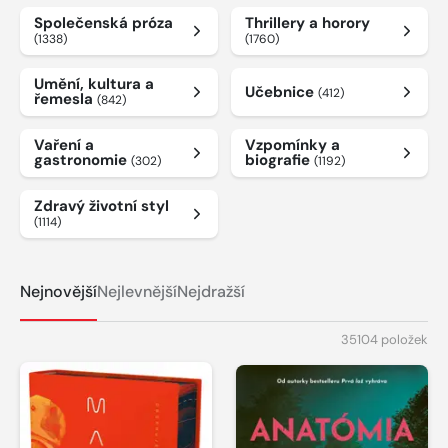
Společenská próza
Thrillery a horory
(1338)
(1760)
Umění, kultura a
Učebnice
(412)
řemesla
(842)
Vaření a
Vzpomínky a
gastronomie
biografie
(302)
(1192)
Zdravý životní styl
(1114)
Nejnovější
Nejlevnější
Nejdražší
35104 položek