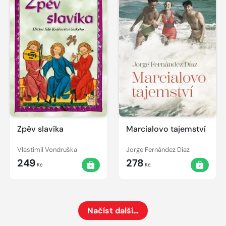
Zpěv slavíka
Marcialovo tajemství
Vlastimil Vondruška
Jorge Fernández Díaz
249
278
Kč
Kč
Načíst další…
Načte dalších 24 položek na aktuální stránku