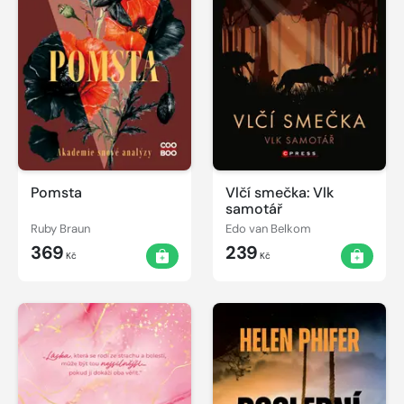
Pomsta
Vlčí smečka: Vlk
samotář
Ruby Braun
Edo van Belkom
369
239
Kč
Kč