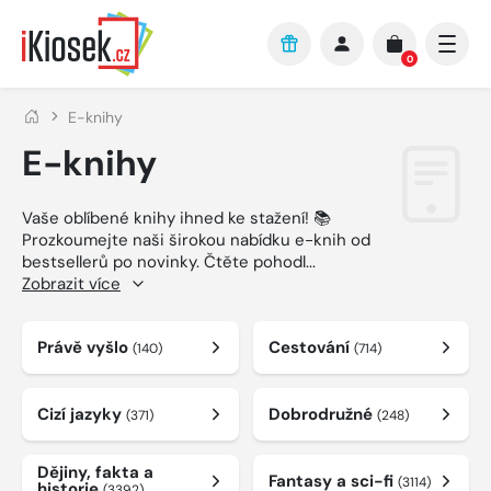
Přejít na hlavní obsah
0
E-knihy
E-knihy
Vaše oblíbené knihy ihned ke stažení! 📚
Prozkoumejte naši širokou nabídku e-knih od
bestsellerů po novinky. Čtěte pohodl
...
Zobrazit více
Právě vyšlo
Cestování
(140)
(714)
Cizí jazyky
Dobrodružné
(371)
(248)
Dějiny, fakta a
Fantasy a sci-fi
(3114)
historie
(3392)