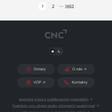
1
2
1463
PŘEPNOUT SVĚTLÝ/TMAVÝ REŽIM
Dotazy
O nás
VOP
Kontakty
Autorská práva k publikovaným materiálům
Podmínky pro užívání služby informační společnosti