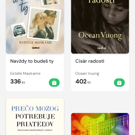
Navždy to budeš ty
Cisár radosti
Estelle Maskame
Ocean Vuong
336
402
Kč
Kč