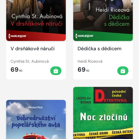
V drsňákově náruči
Dědička s dědicem
Cynthia St. Aubinová
Heidi Riceová
69
69
Kč
Kč