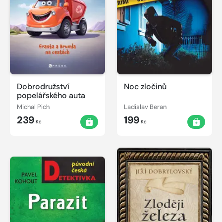
Dobrodružství
Noc zločinů
popelářského auta
Michal Pich
Ladislav Beran
239
199
Kč
Kč