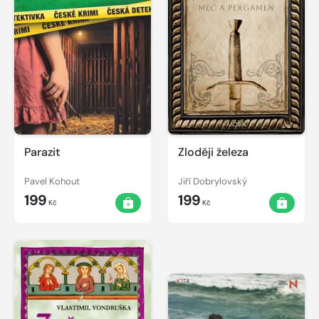
Parazit
Zloději železa
Pavel Kohout
Jiří Dobrylovský
199
199
Kč
Kč