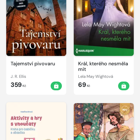
Tajemství pivovaru
Král, kterého nesměla
mít
J. R. Ellis
Lela May Wightová
359
69
Kč
Kč