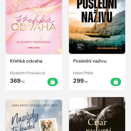
Křehká odvaha
Poslední naživu
Elizabeth Prokešová
Helen Phifer
369
299
Kč
Kč