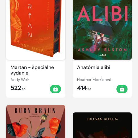
Marťan - špeciálne
Anatómia alibi
vydanie
Andy Weir
Heather Morrisová
522
414
Kč
Kč