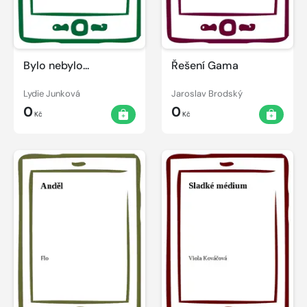
Bylo nebylo...
Řešení Gama
Lydie Junková
Jaroslav Brodský
0
0
Kč
Kč