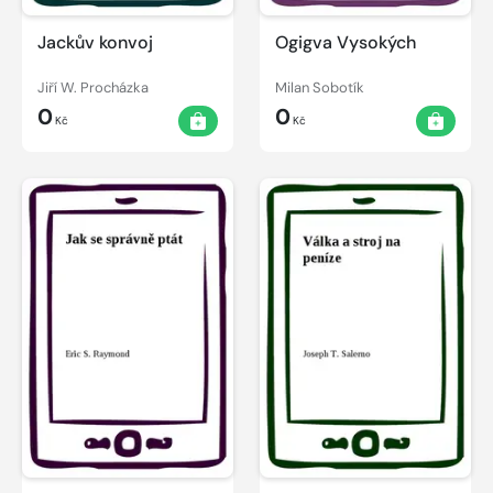
Jackův konvoj
Ogigva Vysokých
Jiří W. Procházka
Milan Sobotík
0
0
Kč
Kč