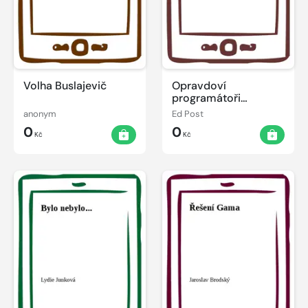
Volha Buslajevič
Opravdoví
programátoři
nepoužívají Pascal
anonym
Ed Post
0
0
Kč
Kč