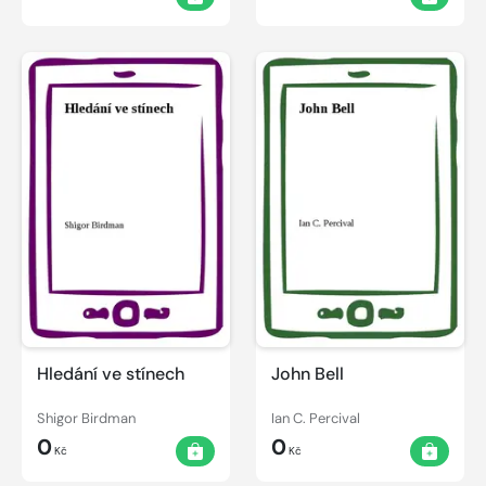
Hledání ve stínech
John Bell
Shigor Birdman
Ian C. Percival
0
0
Kč
Kč