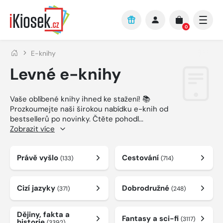
Přejít na hlavní obsah
0
E-knihy
Levné e-knihy
Vaše oblíbené knihy ihned ke stažení! 📚
Prozkoumejte naši širokou nabídku e-knih od
bestsellerů po novinky. Čtěte pohodl
...
Zobrazit více
Právě vyšlo
Cestování
(133)
(714)
Cizí jazyky
Dobrodružné
(371)
(248)
Dějiny, fakta a
Fantasy a sci-fi
(3117)
historie
(3392)