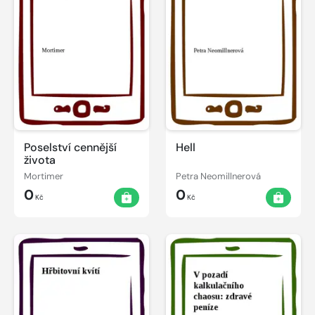
Poselství cennější
Hell
života
Mortimer
Petra Neomillnerová
0
0
Kč
Kč