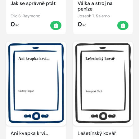
Jak se správně ptát
Válka a stroj na
peníze
Eric S. Raymond
Joseph T. Salerno
0
0
Kč
Kč
Ani kvapka krvi...
Lešetínský kovář