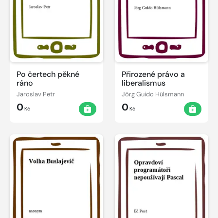
Po čertech pěkné
Přirozené právo a
ráno
liberalismus
Jaroslav Petr
Jörg Guido Hülsmann
0
0
Kč
Kč