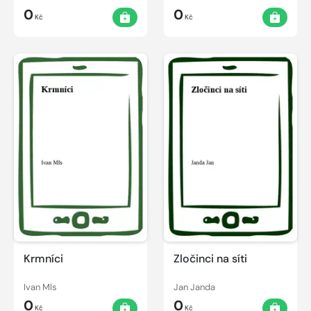
0
0
Kč
Kč
Krmníci
Zločinci na síti
Ivan Mls
Jan Janda
0
0
Kč
Kč