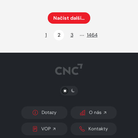
Načíst další…
Načte dalších 24 položek na aktuální stránku
1
2
3
1464
PŘEPNOUT SVĚTLÝ/TMAVÝ REŽIM
Dotazy
O nás
VOP
Kontakty