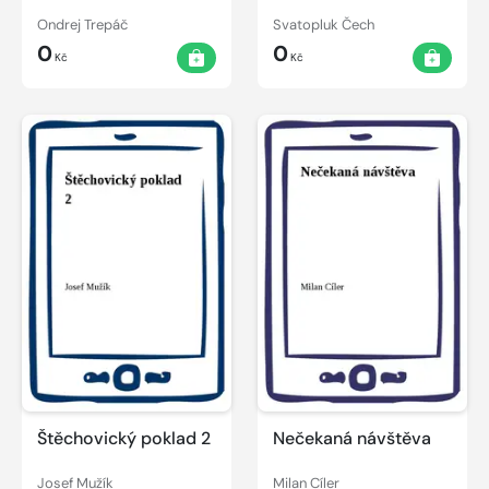
Ondrej Trepáč
Svatopluk Čech
0
0
Kč
Kč
Štěchovický poklad 2
Nečekaná návštěva
Josef Mužík
Milan Cíler