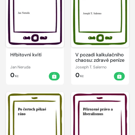
Hřbitovní kvítí
V pozadí kalkulačního
chaosu: zdravé peníze
Jan Neruda
Joseph T. Salerno
0
0
Kč
Kč