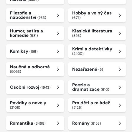
Filozofie a
Hobby a volný čas
náboženství
(763)
(677)
Humor, satira a
Klasická literatura
komedie
(981)
(356)
Krimi a detektivky
Komiksy
(156)
(2400)
Naučná a odborná
Nezařazené
(5)
(5053)
Poezie a
Osobní rozvoj
(1943)
dramatizace
(610)
Povídky a novely
Pro děti a mládež
(2108)
(5126)
Romantika
Romány
(3468)
(6153)