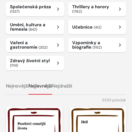
Společenská próza
Thrillery a horory
(1337)
(1762)
Umění, kultura a
Učebnice
(412)
řemesla
(842)
Vaření a
Vzpomínky a
gastronomie
biografie
(302)
(1192)
Zdravý životní styl
(1114)
Nejnovější
Nejlevnější
Nejdražší
35113 položek