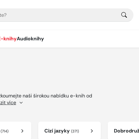
E-knihy
Audioknihy
ozkoumejte naši širokou nabídku e-knih od
zit více
í
Cizí jazyky
Dobrodru
(714)
(371)