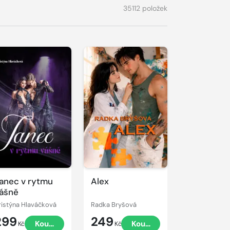
35112 položek
anec v rytmu
Alex
ášně
ristýna Hlaváčková
Radka Bryšová
299
249
Koupit
Koupit
Kč
Kč