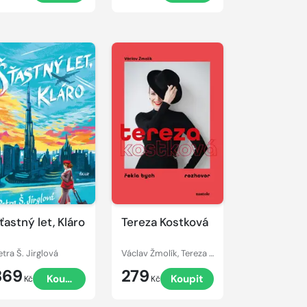
ťastný let, Kláro
Tereza Kostková
etra Š. Jirglová
Václav Žmolík, Tereza Kostková
369
279
Koupit
Koupit
Kč
Kč