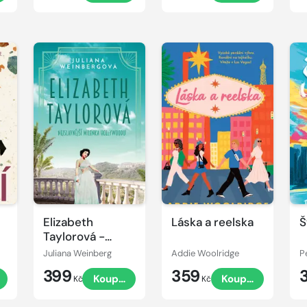
Elizabeth
Láska a reelska
Š
Taylorová -
Nejslavnější
Juliana Weinberg
Addie Woolridge
P
milenka
399
359
t
Koupit
Koupit
Hollywoodu
Kč
Kč