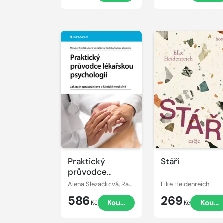
Praktický
Stáří
průvodce
lékařskou
Alena Slezáčková, Rastislav Šumec, Miroslav Světlák
Elke Heidenreich
psychologií - Jak
586
269
Koupit
Koupi
najít správná
Kč
Kč
slova v klinické