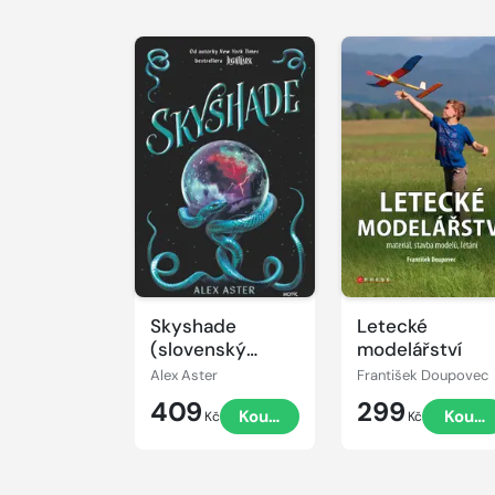
medicíně
Skyshade
Letecké
(slovenský
modelářství
jazyk)
Alex Aster
František Doupovec
409
299
Koupit
Koupi
Kč
Kč