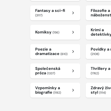
Fantasy a sci-fi
Filozofie a
nábožens
(3117)
Krimi a
Komiksy
(156)
detektivk
Poezie a
Povídky a
dramatizace
(610)
(2108)
Společenská
Thrillery 
próza
(1337)
(1762)
Vzpomínky a
Zdravý živ
biografie
styl
(1192)
(1114)