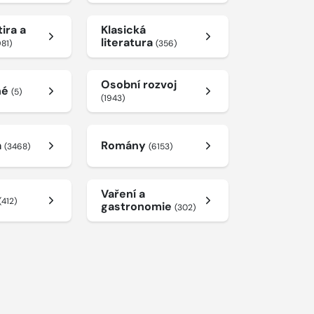
ira a
Klasická
literatura
981)
(356)
Osobní rozvoj
né
(5)
(1943)
a
Romány
(3468)
(6153)
Vaření a
(412)
gastronomie
(302)