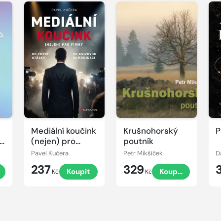
Mediální koučink
Krušnohorský
P
t
(nejen) pro
poutník
firmy
Pavel Kučera
Petr Mikšíček
D
237
329
t
Koupit
Koupit
Kč
Kč