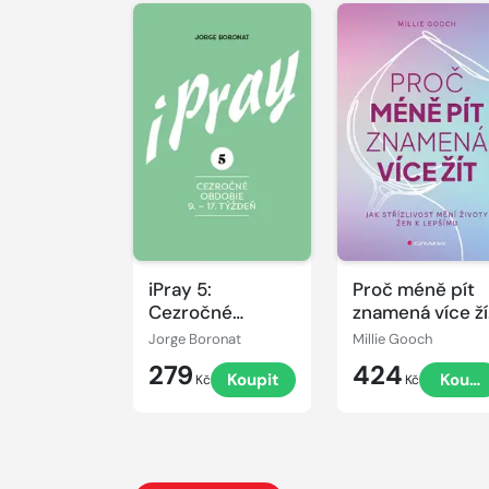
iPray 5:
Proč méně pít
Cezročné
znamená více ží
obdobie 9. - 17.
- Jak střízlivost
Jorge Boronat
Millie Gooch
týždeň
mění životy žen
279
424
Koupit
Koupi
k lepšímu
Kč
Kč