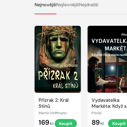
Nejnovější
Nejlevnější
Nejdražší
Přízrak 2: Král
Vydavatelka
Stínů
Markéta: Když 
fikce stane
Martin Hoffmann
Pitclik
realitou
169
89
Koupit
Koupit
Kč
Kč