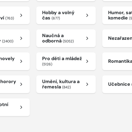
Hobby a volný
Humor, sat
tví
čas
komedie
(763)
(677)
(
Naučná a
Nezařaze
y
odborná
(2400)
(5052)
 novely
Pro děti a mládež
Romantik
(5126)
a horory
Umění, kultura a
Učebnice
řemesla
(842)
otní