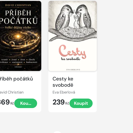
říběh počátků
Cesty ke
svobodě
avid Christian
Eva Eberlová
369
239
Koupit
Koupit
Kč
Kč