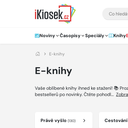
Přejít na hlavní obsah
VYHLEDÁVÁNÍ
Hlavní navigace
Noviny
Časopisy
Speciály
Knihy
E-knihy
E-knihy
Vaše oblíbené knihy ihned ke stažení! 📚 Pr
bestsellerů po novinky. Čtěte pohodl
...
Zobra
Právě vyšlo
Cestován
(130)