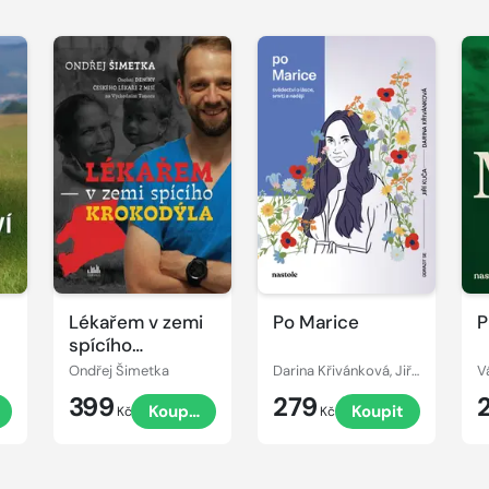
Lékařem v zemi
Po Marice
P
spícího
krokodýla
Ondřej Šimetka
Darina Křivánková, Jiří Kuča
V
399
279
t
Koupit
Koupit
Kč
Kč