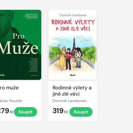
ro muže
Rodinné výlety a
jiné zlé věci
áclav Rouček
Dominik Landsman
279
319
Koupit
Koupit
Kč
Kč