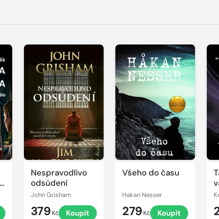
Nespravodlivo
Všeho do času
T
se
odsúdení
v
John Grisham
Hakan Nesser
K
379
279
Koupit
Koupit
Kč
Kč