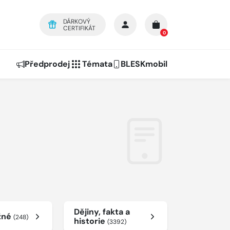
DÁRKOVÝ
CERTIFIKÁT
0
Předprodej
Témata
BLESKmobil
Dějiny, fakta a
žné
(248)
historie
(3392)