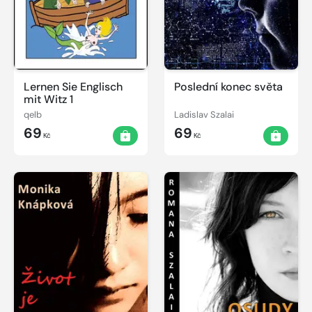
Lernen Sie Englisch
Poslední konec světa
mit Witz 1
qelb
Ladislav Szalai
69
69
Kč
Kč