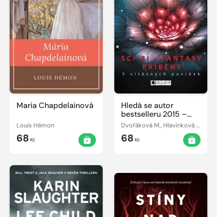
Maria Chapdelainová
Hledá se autor
bestselleru 2015 –
Sci-fi a fantasy
Louis Hémon
Dvořáková M., Hlavinková L., Kolda J., Švejnoha J., Svozilová L.
příběhy
68
68
Kč
Kč