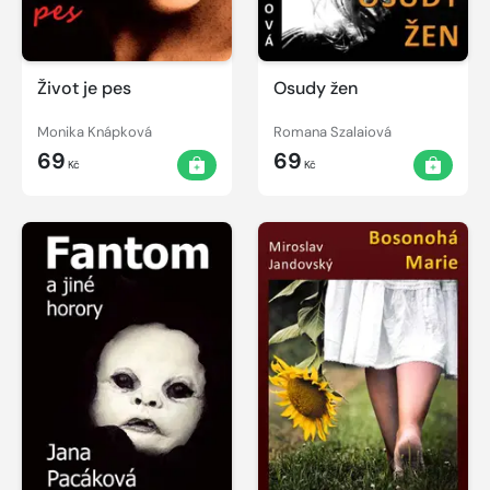
Život je pes
Osudy žen
Monika Knápková
Romana Szalaiová
69
69
Kč
Kč