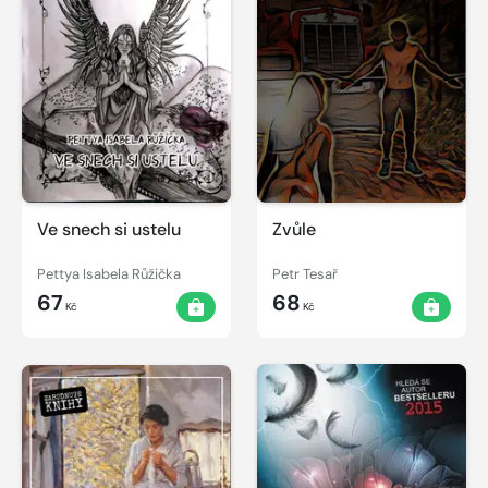
Ve snech si ustelu
Zvůle
Pettya Isabela Růžička
Petr Tesař
67
68
Kč
Kč