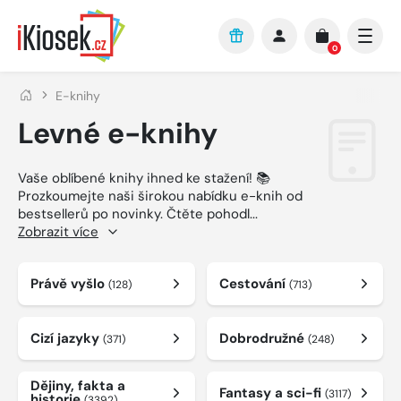
Přejít na hlavní obsah
0
E-knihy
Levné e-knihy
Vaše oblíbené knihy ihned ke stažení! 📚
Prozkoumejte naši širokou nabídku e-knih od
bestsellerů po novinky. Čtěte pohodl
...
Zobrazit více
Právě vyšlo
Cestování
(128)
(713)
Cizí jazyky
Dobrodružné
(371)
(248)
Dějiny, fakta a
Fantasy a sci-fi
(3117)
historie
(3392)