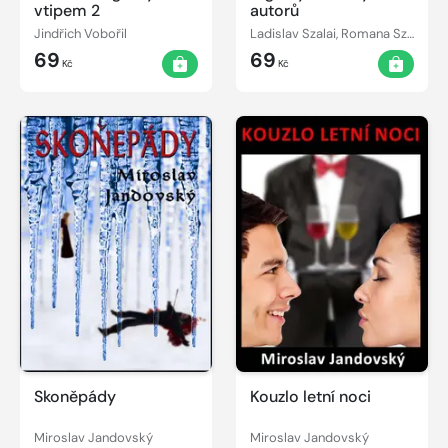
vtipem 2
autorů
Jindřich Vobořil
Ladislav Szalai, Romana Szalaiová
69
69
Kč
Kč
Skoněpády
Kouzlo letní noci
Miroslav Jandovský
Miroslav Jandovský