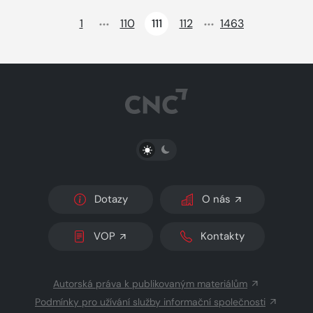
Načte dalších 24 položek na aktuální stránku
1
110
111
112
1463
PŘEPNOUT SVĚTLÝ/TMAVÝ REŽIM
Dotazy
O nás
VOP
Kontakty
Autorská práva k publikovaným materiálům
Podmínky pro užívání služby informační společnosti