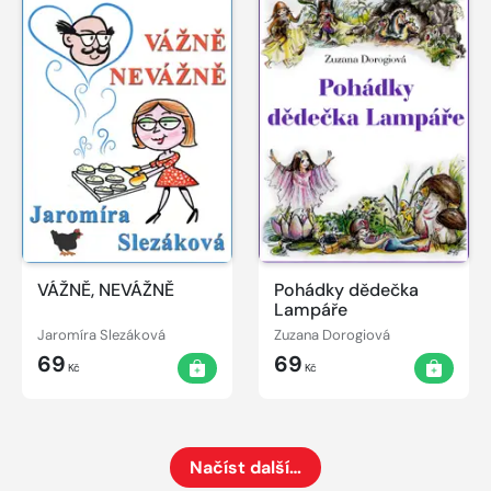
VÁŽNĚ, NEVÁŽNĚ
Pohádky dědečka
Lampáře
Jaromíra Slezáková
Zuzana Dorogiová
69
69
Kč
Kč
Načíst další…