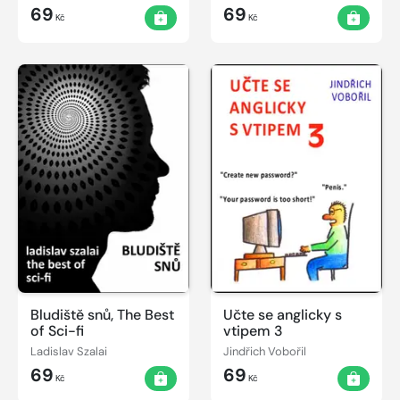
69
69
Kč
Kč
Bludiště snů, The Best
Učte se anglicky s
of Sci-fi
vtipem 3
Ladislav Szalai
Jindřich Vobořil
69
69
Kč
Kč