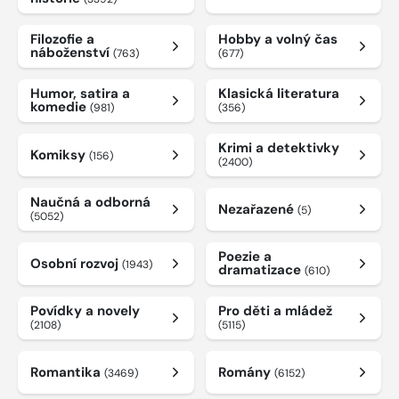
Filozofie a
Hobby a volný čas
náboženství
(763)
(677)
Humor, satira a
Klasická literatura
komedie
(981)
(356)
Krimi a detektivky
Komiksy
(156)
(2400)
Naučná a odborná
Nezařazené
(5)
(5052)
Poezie a
Osobní rozvoj
(1943)
dramatizace
(610)
Povídky a novely
Pro děti a mládež
(2108)
(5115)
Romantika
Romány
(3469)
(6152)