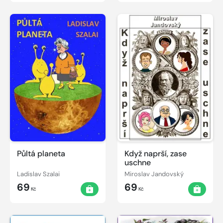
Půltá planeta
Když naprší, zase
uschne
Ladislav Szalai
Miroslav Jandovský
69
69
Kč
Kč