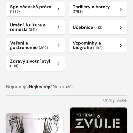
Společenská próza
Thrillery a horory
(1337)
(1763)
Umění, kultura a
Učebnice
(412)
řemesla
(841)
Vaření a
Vzpomínky a
gastronomie
biografie
(302)
(1192)
Zdravý životní styl
(1114)
Nejnovější
Nejlevnější
Nejdražší
35101 položek