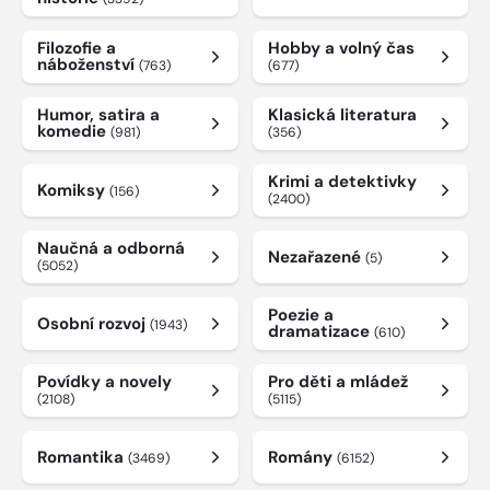
Filozofie a
Hobby a volný čas
náboženství
(763)
(677)
Humor, satira a
Klasická literatura
komedie
(981)
(356)
Krimi a detektivky
Komiksy
(156)
(2400)
Naučná a odborná
Nezařazené
(5)
(5052)
Poezie a
Osobní rozvoj
(1943)
dramatizace
(610)
Povídky a novely
Pro děti a mládež
(2108)
(5115)
Romantika
Romány
(3469)
(6152)