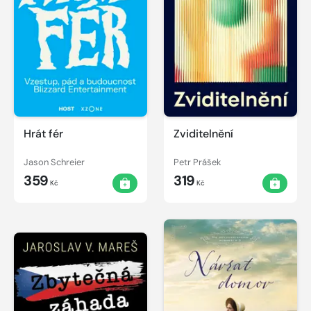
Hrát fér
Zviditelnění
Jason Schreier
Petr Prášek
359
319
Kč
Kč