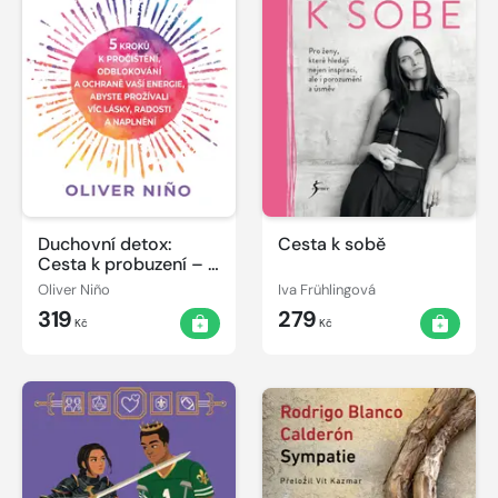
Duchovní detox:
Cesta k sobě
Cesta k probuzení – 5
kroků k pročištění,
Oliver Niño
Iva Frühlingová
odblokování a
319
279
ochraně vaší energie,
Kč
Kč
abyste prožívali víc
lásky, radosti a
naplnění