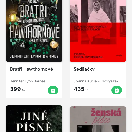
Bratři Hawthornové
Sedliačky
Jennifer Lynn Barnes
Joanna Kuciel-Frydryszak
399
435
Kč
Kč