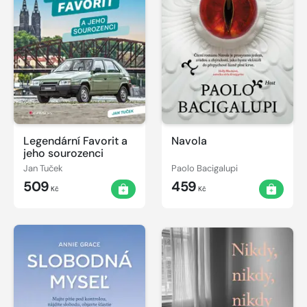
Legendární Favorit a
Navola
jeho sourozenci
Jan Tuček
Paolo Bacigalupi
509
459
Kč
Kč