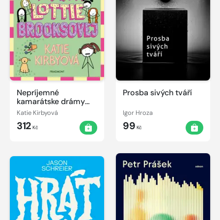
Nepríjemné
Prosba sivých tváří
kamarátske drámy
Lottie Brooksovej
Katie Kirbyová
Igor Hroza
312
99
Kč
Kč