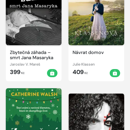
Zbytečná záhada –
Návrat domov
smrt Jana Masaryka
Jaroslav V. Mareš
Julie Klassen
399
409
Kč
Kč