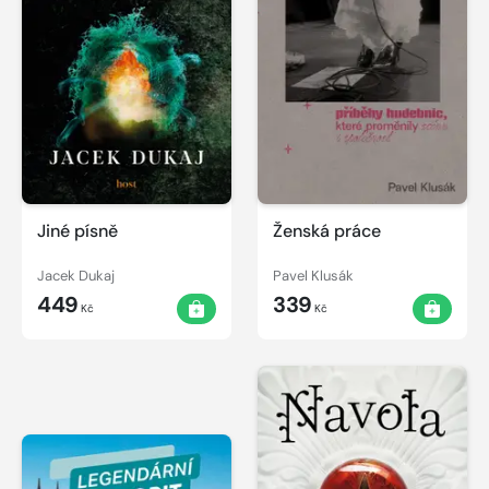
Jiné písně
Ženská práce
Jacek Dukaj
Pavel Klusák
449
339
Kč
Kč