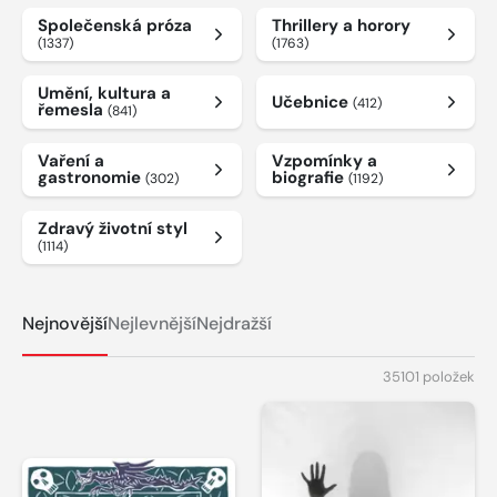
Společenská próza
Thrillery a horory
(1337)
(1763)
Umění, kultura a
Učebnice
(412)
řemesla
(841)
Vaření a
Vzpomínky a
gastronomie
biografie
(302)
(1192)
Zdravý životní styl
(1114)
Nejnovější
Nejlevnější
Nejdražší
35101 položek