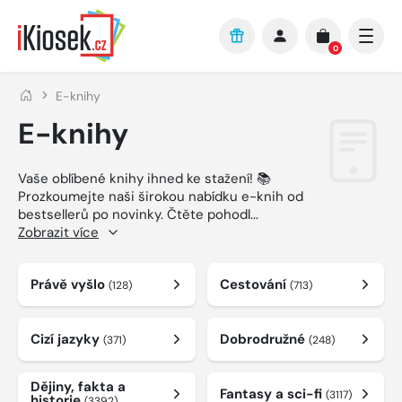
Přejít na hlavní obsah
0
E-knihy
E-knihy
Vaše oblíbené knihy ihned ke stažení! 📚
Prozkoumejte naši širokou nabídku e-knih od
bestsellerů po novinky. Čtěte pohodl
...
Zobrazit více
Právě vyšlo
Cestování
(128)
(713)
Cizí jazyky
Dobrodružné
(371)
(248)
Dějiny, fakta a
Fantasy a sci-fi
(3117)
historie
(3392)