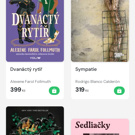
Dvanáctý rytíř
Sympatie
Alexene Farol Follmuth
Rodrigo Blanco Calderón
399
319
Kč
Kč