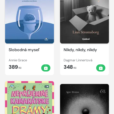
Slobodná myseľ
Nikdy, nikdy, nikdy
Annie Grace
Dagmar Linnertová
389
348
Kč
Kč