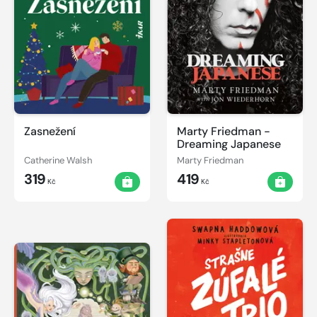
Zasnežení
Marty Friedman -
Dreaming Japanese
Catherine Walsh
Marty Friedman
319
419
Kč
Kč