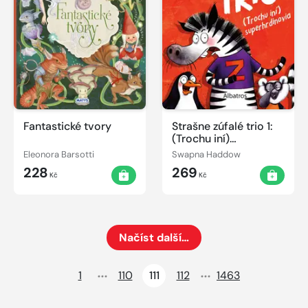
Fantastické tvory
Strašne zúfalé trio 1:
(Trochu iní)
superhrdinovia
Eleonora Barsotti
Swapna Haddow
228
269
Kč
Kč
Načíst další…
Načte dalších 24 položek na aktuální stránku
1
110
111
112
1463