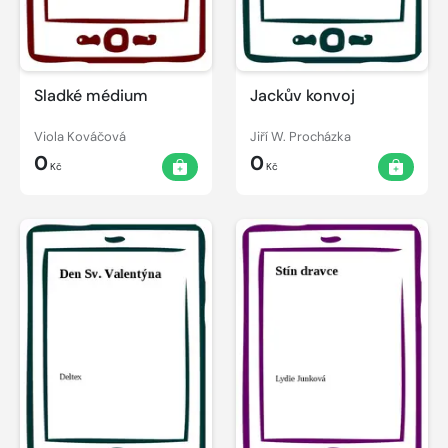
Sladké médium
Jackův konvoj
Viola Kováčová
Jiří W. Procházka
0
0
Kč
Kč