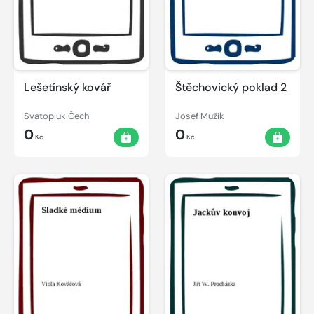
Lešetínský kovář
Štěchovický poklad 2
Svatopluk Čech
Josef Mužík
0
0
Kč
Kč