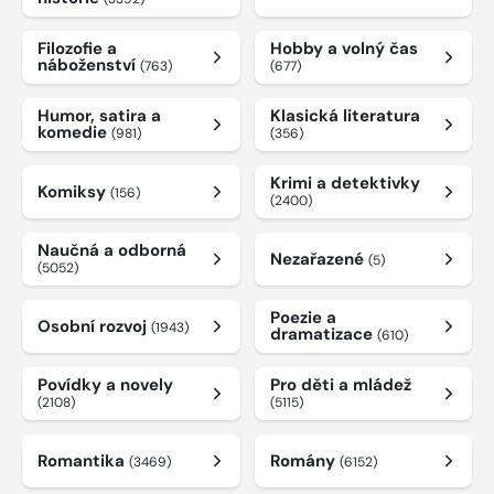
Filozofie a
Hobby a volný čas
náboženství
(763)
(677)
Humor, satira a
Klasická literatura
komedie
(981)
(356)
Krimi a detektivky
Komiksy
(156)
(2400)
Naučná a odborná
Nezařazené
(5)
(5052)
Poezie a
Osobní rozvoj
(1943)
dramatizace
(610)
Povídky a novely
Pro děti a mládež
(2108)
(5115)
Romantika
Romány
(3469)
(6152)