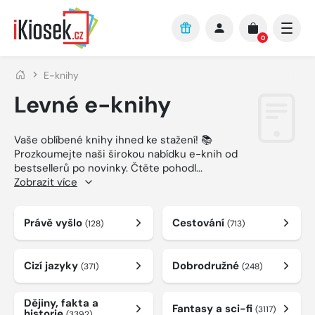
Přejít na hlavní obsah
0
E-knihy
Levné e-knihy
Vaše oblíbené knihy ihned ke stažení! 📚
Prozkoumejte naši širokou nabídku e-knih od
bestsellerů po novinky. Čtěte pohodl
...
Zobrazit více
Právě vyšlo
Cestování
(128)
(713)
Cizí jazyky
Dobrodružné
(371)
(248)
Dějiny, fakta a
Fantasy a sci-fi
(3117)
historie
(3392)