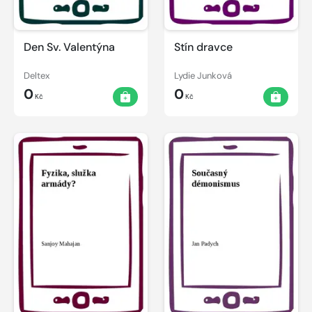
Den Sv. Valentýna
Stín dravce
Deltex
Lydie Junková
0
0
Kč
Kč