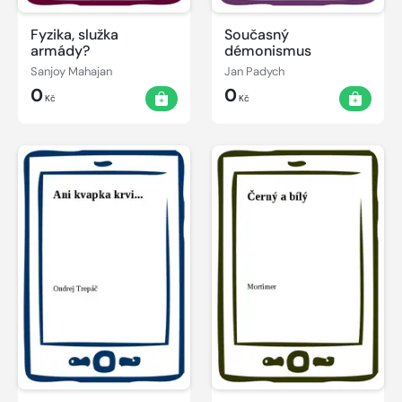
Fyzika, služka
Současný
armády?
démonismus
Sanjoy Mahajan
Jan Padych
0
0
Kč
Kč