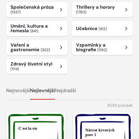
Společenská próza
Thrillery a horory
(1337)
(1763)
Umění, kultura a
Učebnice
(412)
řemesla
(841)
Vaření a
Vzpomínky a
gastronomie
biografie
(302)
(1192)
Zdravý životní styl
(1114)
Nejnovější
Nejlevnější
Nejdražší
35101 položek