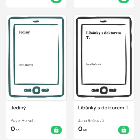
Jediný
Líbánky s doktorem T.
Pavel Hurych
Jana Rečková
0
0
Kč
Kč