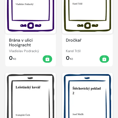
Brána v ulici
Dročkař
Hooigracht
Vladislav Podracký
Karel Tržil
0
0
Kč
Kč