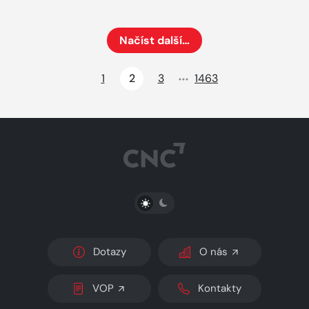
Načíst další…
Načte dalších 24 položek na aktuální stránku
1
2
3
1463
PŘEPNOUT SVĚTLÝ/TMAVÝ REŽIM
Dotazy
O nás
VOP
Kontakty