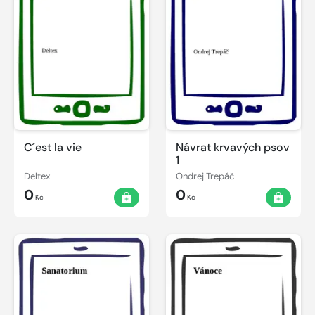
C´est la vie
Návrat krvavých psov
1
Deltex
Ondrej Trepáč
0
0
Kč
Kč