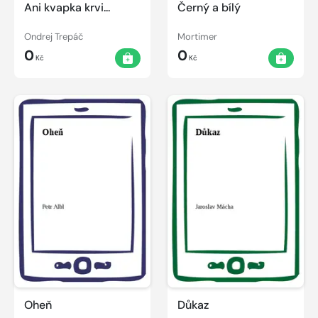
Ani kvapka krvi...
Černý a bílý
Ondrej Trepáč
Mortimer
0
0
Kč
Kč
Oheň
Důkaz