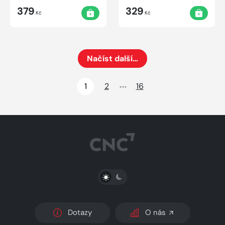
379
329
Kč
Kč
Načíst další…
Načte dalších 24 položek na aktuální stránku
1
2
16
PŘEPNOUT SVĚTLÝ/TMAVÝ REŽIM
Dotazy
O nás