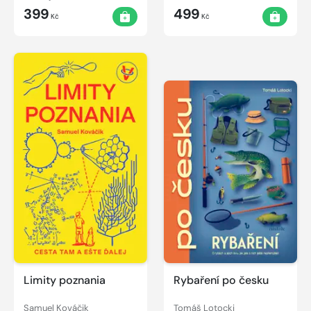
399
499
Kč
Kč
Limity poznania
Rybaření po česku
Samuel Kováčik
Tomáš Lotocki