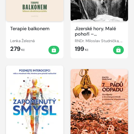
Terapie balkonem
Jizerské hory. Malé
pohoří –
obdivuhodná příroda
Lenka Železná
RNDr. Miloslav Studnička, CSc.
279
199
Kč
Kč