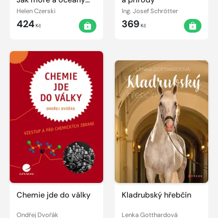
ovlivňují náš svět
Helen Czerski
Ing. Josef Schrötter
424
369
Kč
Kč
Chemie jde do války
Kladrubský hřebčín
Ondřej Dvořák
Lenka Gotthardová