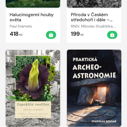
Halucinogenní houby
Příroda v Českém
světa
středohoří i dále –
Fejetony z
Paul Stamets
RNDr. Miloslav Studnička, CSc.
Libochovických novin
418
199
Kč
Kč