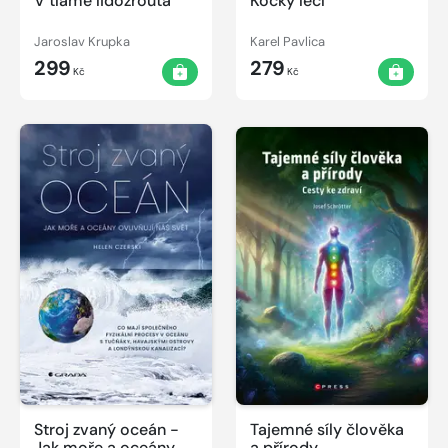
V tlamě lidožrouta
Kočky léčí
Jaroslav Krupka
Karel Pavlica
299
279
Kč
Kč
Stroj zvaný oceán -
Tajemné síly člověka
Jak moře a oceány
a přírody