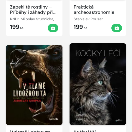
Zapeklité rostliny –
Praktická
Příběhy i záhady při
archeoastronomie
pěstování opravdu
RNDr. Miloslav Studnička, CSc.
Stanislav Roušar
podivných druhů
199
199
Kč
Kč