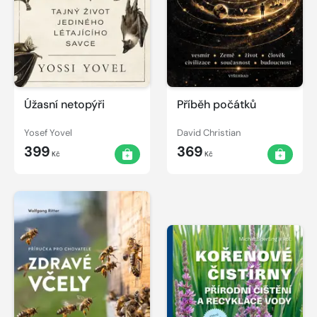
Úžasní netopýři
Příběh počátků
Yosef Yovel
David Christian
399
369
Kč
Kč