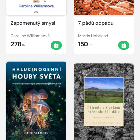
Zapomenutý smysl
7 pádů odpadu
Caroline Williamsová
Martin Hobrland
278
150
Kč
Kč