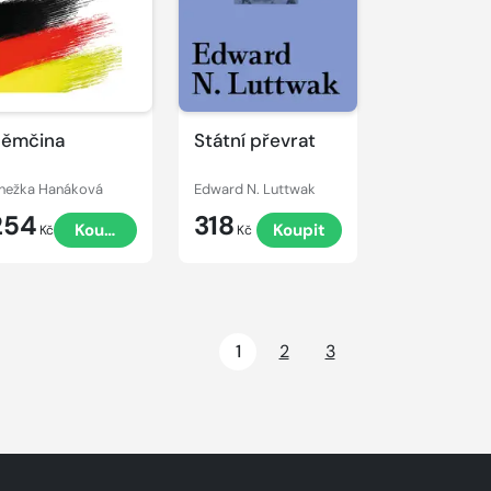
ěmčina
Státní převrat
nežka Hanáková
Edward N. Luttwak
254
318
Koupit
Koupit
Kč
Kč
1
2
3