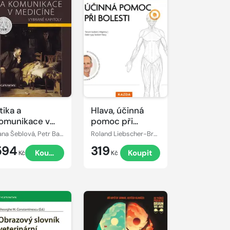
tika a
Hlava, účinná
omunikace v
pomoc při
edicíně
bolesti
Jana Šeblová, Petr Bartůněk
Roland Liebscher-Bracht
594
319
Koupit
Koupit
Kč
Kč