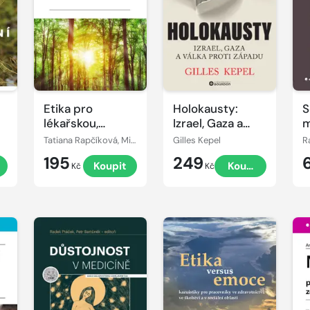
Etika pro
Holokausty:
S
lékařskou,
Izrael, Gaza a
m
zdravotnickou a
válka proti
Tatiana Rapčíková, Michaela Gorná
Gilles Kepel
záchranářskou
Západu
195
249
t
Koupit
Koupit
praxi
Kč
Kč