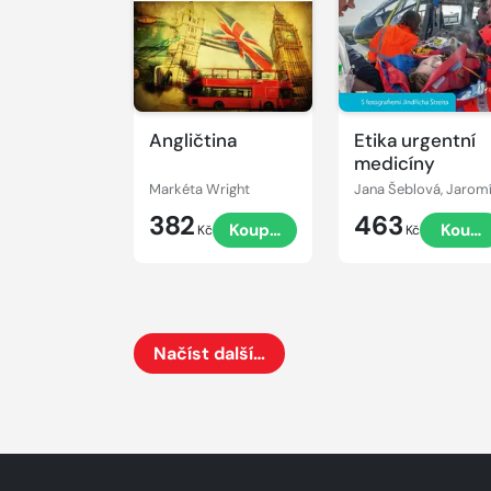
Angličtina
Etika urgentní
medicíny
Markéta Wright
382
463
Koupit
Koupi
Kč
Kč
Načíst další…
Načte dalších 24 položek na aktuální stránku