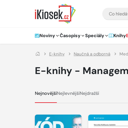
Přejít na hlavní obsah
VYHLEDÁVÁNÍ
Hlavní navigace
Noviny
Časopisy
Speciály
Knihy
E-knihy
Naučná a odborná
Medi
E-knihy - Managem
Nejnovější
Nejlevnější
Nejdražší