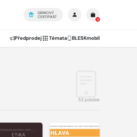
DÁRKOVÝ
CERTIFIKÁT
0
Předprodej
Témata
BLESKmobil
52 položek