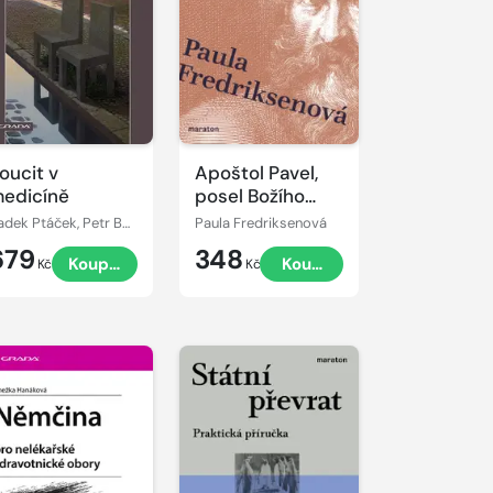
oucit v
Apoštol Pavel,
edicíně
posel Božího
království
Radek Ptáček, Petr Bartůněk
Paula Fredriksenová
679
348
Koupit
Koupit
Kč
Kč