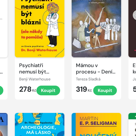
Psychiatři
Mámou v
E
nemusí být
procesu - Deník
k
blázni (ale někdy
o hledání vlastní
m
Benji Waterhouse
Tereza Sladká
to pomůže)
cesty v
278
319
Koupit
Koupit
těhotenství a
Kč
Kč
během porodu