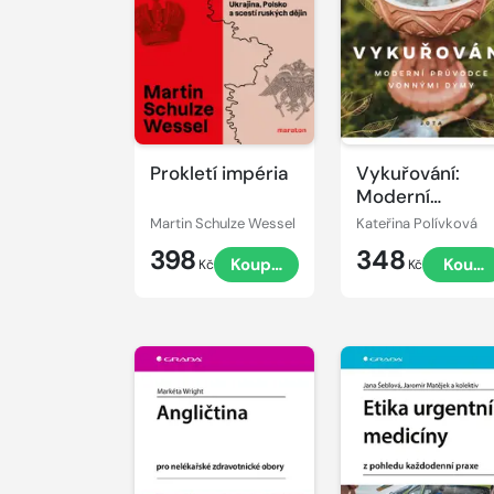
Prokletí impéria
Vykuřování:
Moderní
průvodce
Martin Schulze Wessel
Kateřina Polívková
vonnými dýmy
398
348
Koupit
Koupi
Kč
Kč