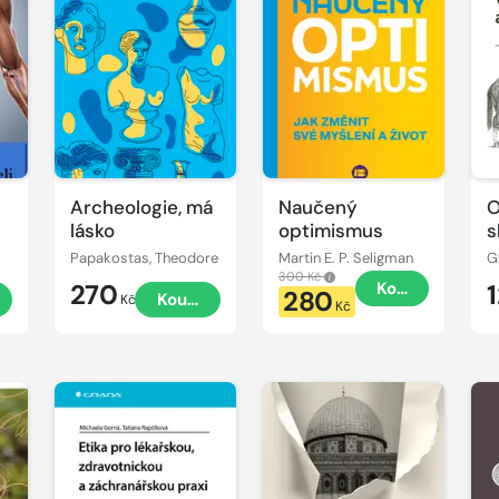
Naučený
Archeologie, má
O
optimismus
lásko
s
v
Martin E. P. Seligman
Papakostas, Theodore
a
300 Kč
Koupit
270
280
Koupit
Kč
Kč