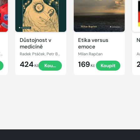
Důstojnost v
Etika versus
N
medicíně
emoce
Jana Šeblová, Jaromír Matějek
Radek Ptáček, Petr Bartůněk
Milan Rapčan
A
424
169
t
Koupit
Koupit
Kč
Kč