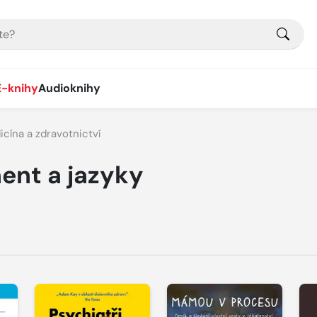
E-knihy
Audioknihy
cína a zdravotnictví
ent a jazyky