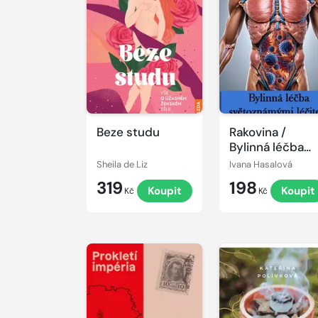
Beze studu
Rakovina /
Bylinná léčba
světoznámými
Sheila de Liz
Ivana Hasalová
léčiteli
319
198
Koupit
Koupit
Kč
Kč