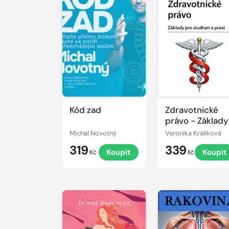
Kód zad
Zdravotnické
právo - Základy
pro studium a
Michal Novotný
Veronika Králíková
praxi
319
339
Koupit
Koupit
Kč
Kč