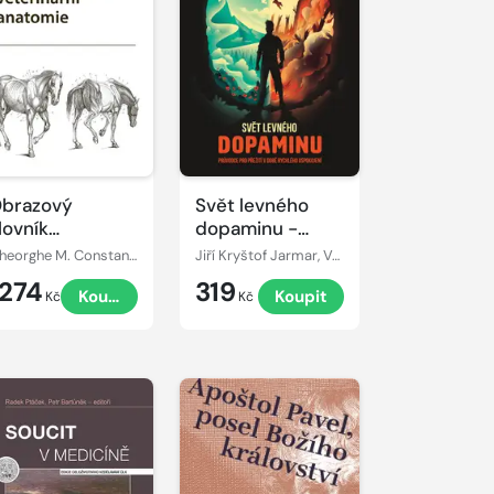
brazový
Svět levného
lovník
dopaminu -
eterinární
Průvodce pro
Gheorghe M. Constantinescu
Jiří Kryštof Jarmar, Vojtěch Hlaváček
natomie
přežití v době
1274
319
Koupit
Koupit
rychlého
Kč
Kč
uspokojení