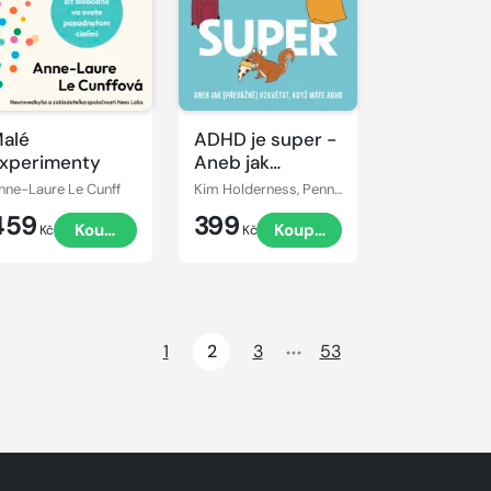
alé
ADHD je super -
xperimenty
Aneb jak
(převážně)
nne-Laure Le Cunff
Kim Holderness, Penn Holderness
vzkvétat, když
459
399
Koupit
Koupit
máte ADHD
Kč
Kč
1
2
3
53