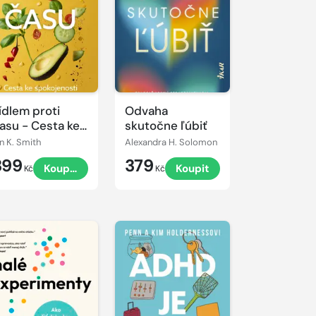
ídlem proti
Odvaha
asu - Cesta ke
skutočne ľúbiť
pokojenosti a
an K. Smith
Alexandra H. Solomon
louhověkosti
399
379
Koupit
Koupit
Kč
Kč