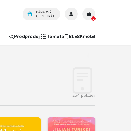
DÁRKOVÝ
CERTIFIKÁT
0
Předprodej
Témata
BLESKmobil
1254 položek