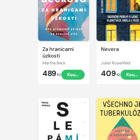
Za hranicami
Nevera
úzkosti
Martha Beck
Juliet Rosenfeld
489
409
Koupit
Koupi
Kč
Kč