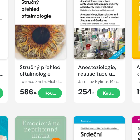
Stručný přehled
Anesteziologie,
A
oftalmologie
resuscitace a
k
intenzivní
p
Twishaa Sheth, Michelle Attzsová
Jaroslav Hylmar, Michal Garaj, Jan Bureš, Ondřej Hubálek, Jakub Jonáš, Miroslav Durila
medicína pro
d
586
254
Koupit
Koupit
studenty a
Kč
Kč
absolventy
lékařských fakult
- Učební text ke
zkoušce a pro
klinickou praxi.