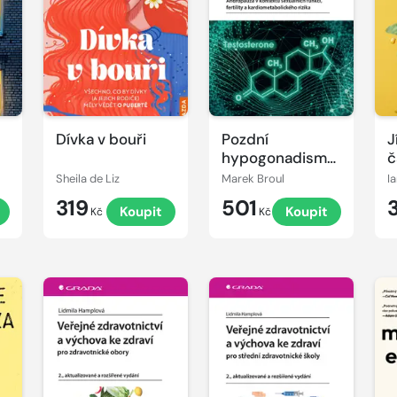
Dívka v bouři
Pozdní
J
hypogonadismus
č
- Andropauza v
s
Sheila de Liz
Marek Broul
I
kontextu
d
319
501
t
Koupit
Koupit
sexuálních
Kč
Kč
funkcí, fertility a
kardiometabolického
rizika