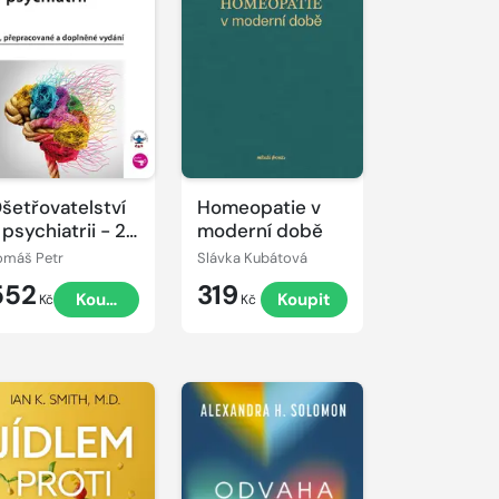
šetřovatelství
Homeopatie v
 psychiatrii - 2.,
moderní době
řepracované a
omáš Petr
Slávka Kubátová
oplněné vydání
552
319
Koupit
Koupit
Kč
Kč