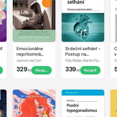
iť
Emocionálne
Srdeční selhání -
O
neprítomná
Postup na
v
matka
urgentním
p
Jasmin Lee Cori
Filip Málek, Martin Polák, Petr Neužil
T
příjmu
d
329
339
t
Koupit
Koupit
Kč
Kč