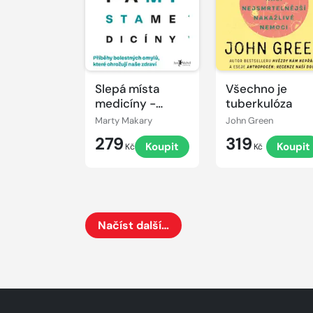
Slepá místa
Všechno je
medicíny -
tuberkulóza
Příběhy
Marty Makary
John Green
bolestných
279
319
Koupit
Koupit
omylů, které
Kč
Kč
ohrožují naše
zdraví
Načíst další…
Načte dalších 24 položek na aktuální stránku