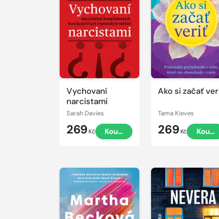
Vychovaní
Ako si začať ver
narcistami
Sarah Davies
Tama Kieves
269
269
Koupit
Koupi
Kč
Kč