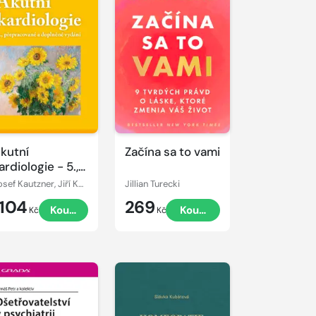
kutní
Začína sa to vami
ardiologie - 5.,
řepracované a
Josef Kautzner, Jiří Kettner
Jillian Turecki
oplněné vydání
1104
269
Koupit
Koupit
Kč
Kč