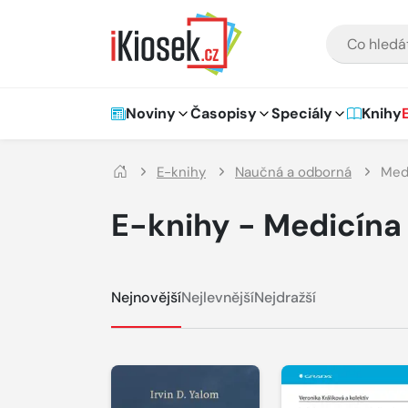
Přejít na hlavní obsah
VYHLEDÁVÁNÍ
Hlavní navigace
Noviny
Časopisy
Speciály
Knihy
E-knihy
Naučná a odborná
Medi
E-knihy - Medicína 
Nejnovější
Nejlevnější
Nejdražší