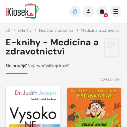
Přejít na hlavní obsah
0
E-knihy
Naučná a odborná
Medicína a zdravotnictví
E-knihy - Medicína a
zdravotnictví
Nejnovější
Nejlevnější
Nejdražší
1254 položek