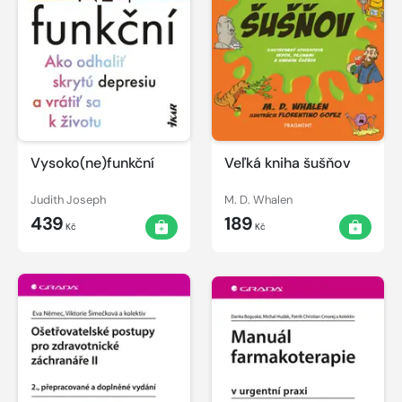
Vysoko(ne)funkční
Veľká kniha šušňov
Judith Joseph
M. D. Whalen
439
189
Kč
Kč