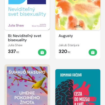
Bi: Neviditeľný svet
Augusty
bisexuality
Julia Shaw
Jakub Stanjura
337
320
Kč
Kč