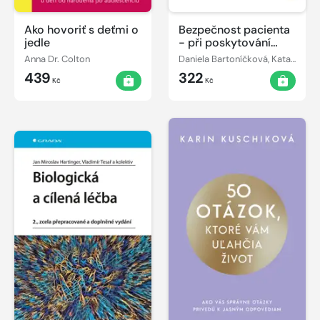
Ako hovoriť s deťmi o
Bezpečnost pacienta
jedle
- při poskytování
ošetřovatelské péče
Anna Dr. Colton
Daniela Bartoníčková, Katarína Žiaková
439
322
Kč
Kč