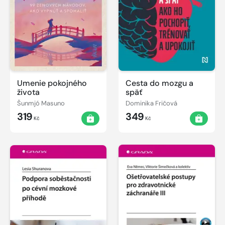
Umenie pokojného
Cesta do mozgu a
života
späť
Šunmjó Masuno
Dominika Fričová
319
349
Kč
Kč