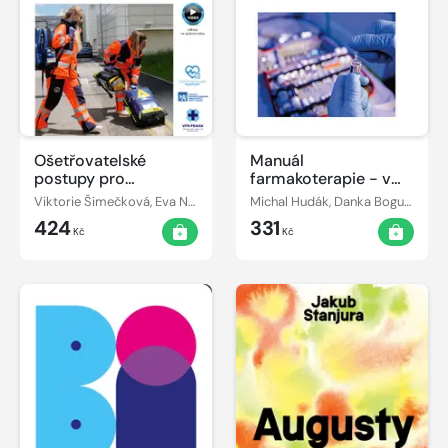
Ošetřovatelské
Manuál
postupy pro
farmakoterapie - v
zdravotnické
urgentní praxi
Viktorie Šimečková, Eva Němec
Michal Hudák, Danka Boguská, Patrik Christian Cmorej
záchranáře II - 2.,
424
331
přepracované vydání
Kč
Kč