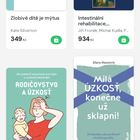
Zlobivé dítě je mýtus
Intestinální
rehabilitace,
transplantace a
Kate Silverton
Jiří Froněk, Michal Kudla, Petr Wohl
související výkony
349
934
Kč
Kč