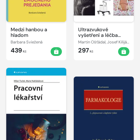
Medzi hanbou a
Ultrazvukové
hladom
vyšetření a léčba
dětského kyčelního
Barbara Sviežená
Martin Ošťádal, Josef Kiliján ml., Josef Kiliján
kloubu
439
297
Kč
Kč