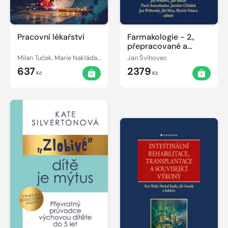
Pracovní lékařství
Farmakologie - 2.,
přepracované a
doplněné vydání
Milan Tuček, Marie Nakládalová
Jan Švihovec
637
2379
Kč
Kč