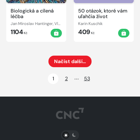
Biologická a cílená
50 otázok, ktoré vám
léčba
uľahčia život
Jan Miroslav Hantinger, Vladimír Tesař
Karin Kuschik
1104
409
Kč
Kč
Načíst další…
Načte dalších 24 položek na aktuální stránku
1
2
53
PŘEPNOUT SVĚTLÝ/TMAVÝ REŽIM