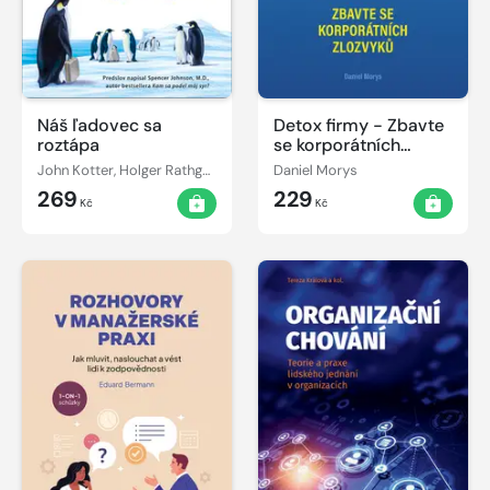
Náš ľadovec sa
Detox firmy - Zbavte
roztápa
se korporátních
zlozvyků
John Kotter, Holger Rathgeber
Daniel Morys
269
229
Kč
Kč