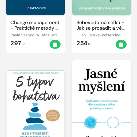
Change management
Sebevědomá šéfka -
- Praktické metody a
Jak se prosadit a vést
nástroje
s jistotou a
Pavla Vrabcová, Hana Urbancová
Lilian Gehrke-Vetterkind
respektem
297
254
Kč
Kč