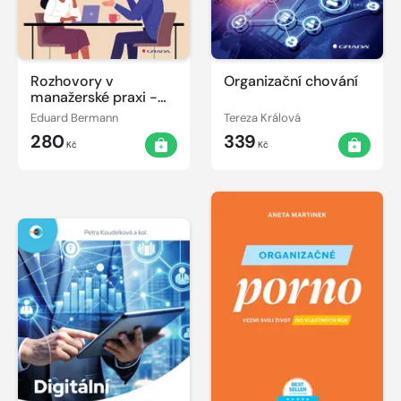
Rozhovory v
Organizační chování
manažerské praxi -
Jak mluvit,
Eduard Bermann
Tereza Králová
naslouchat a vést lidi
280
339
k zodpovědnosti
Kč
Kč