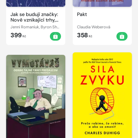
Jak se budují značky:
Pakt
Nově vznikající trhy,
služby, zboží
Jenni Romaniuk, Byron Sharp
Claudia Weberová
dlouhodobé spotřeby,
399
358
obchodování mezi
Kč
Kč
firmami (B2B) a
luxusní značky