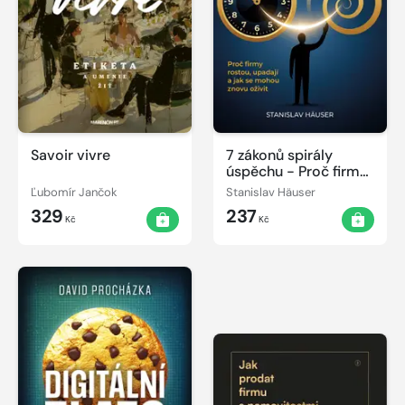
Savoir vivre
7 zákonů spirály
úspěchu - Proč firmy
rostou, upadají a jak
Ľubomír Jančok
Stanislav Häuser
se mohou znovu
329
237
oživit
Kč
Kč