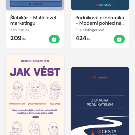
Šlabikár - Multi level
Podniková ekonomika
marketingu
- Moderní pohled na
problematiku podniku
Ján Zbojek
Eva Kislingerová
v 21. století
209
424
Kč
Kč