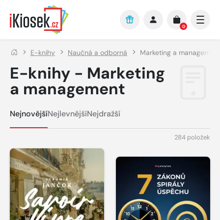
Přejít na hlavní obsah
0
E-knihy
Naučná a odborná
Marketing a managemen
E-knihy - Marketing
a management
Nejnovější
Nejlevnější
Nejdražší
284 položek