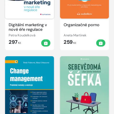
Digitální marketing v
Organizačné porno
nové éře regulace
Petra Koudelková
Aneta Martinek
297
259
Kč
Kč