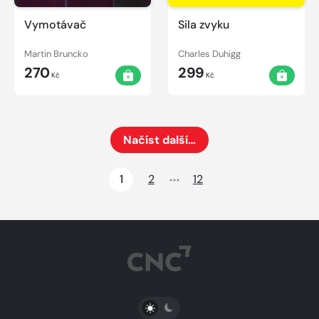
Vymotávač
Sila zvyku
Martin Bruncko
Charles Duhigg
270
299
Kč
Kč
Načíst další…
Načte dalších 24 položek na aktuální stránku
1
2
12
PŘEPNOUT SVĚTLÝ/TMAVÝ REŽIM