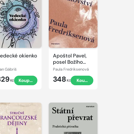
edecké okienko
Apoštol Pavel,
posel Božího
království
van Gábriš
Paula Fredriksenová
329
348
Koupit
Koupit
Kč
Kč