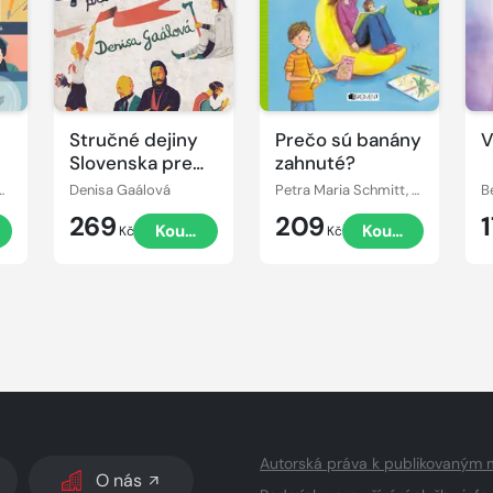
Stručné dejiny
Prečo sú banány
V
Slovenska pre
zahnuté?
mladých
ellö Žačoková
Denisa Gaálová
Petra Maria Schmitt, Christian Dreller
B
čitateľov
269
209
Koupit
Koupit
Kč
Kč
Autorská práva k publikovaným 
O nás