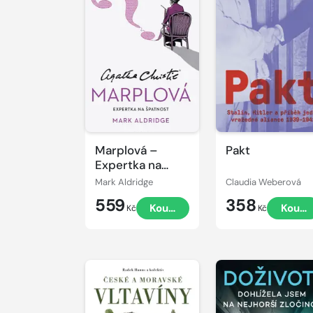
Marplová –
Pakt
Expertka na
špatnost
Mark Aldridge
Claudia Weberová
559
358
Koupit
Koupi
Kč
Kč