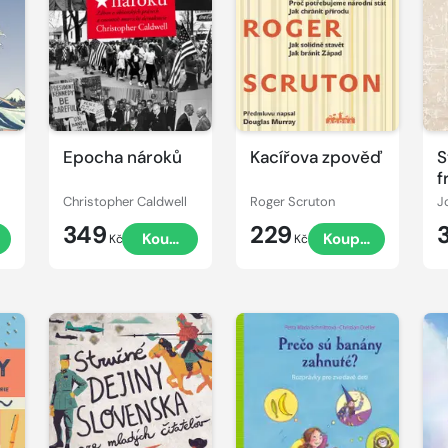
Epocha nároků
Kacířova zpověď
S
f
d
Christopher Caldwell
Roger Scruton
J
349
229
Koupit
Koupit
Kč
Kč