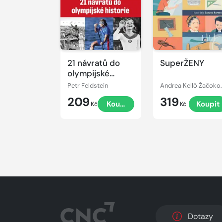
21 návratů do
SuperŽENY
olympijské
historie
Petr Feldstein
Andrea K
209
319
Koupit
Koupit
Kč
Kč
Dotazy