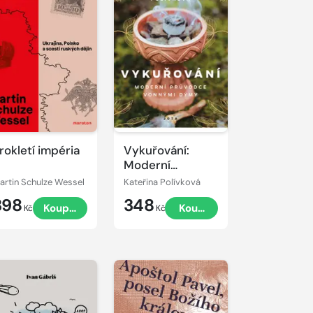
rokletí impéria
Vykuřování:
Moderní
průvodce
artin Schulze Wessel
Kateřina Polívková
vonnými dýmy
398
348
Koupit
Koupit
Kč
Kč