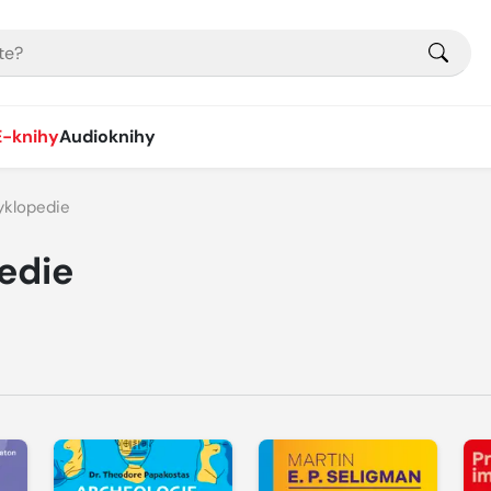
E-knihy
Audioknihy
yklopedie
edie