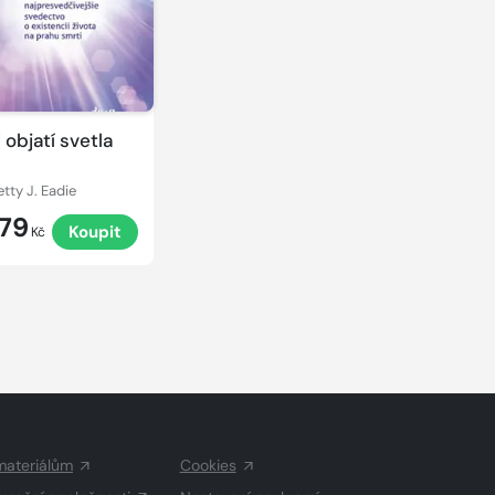
 objatí svetla
etty J. Eadie
179
Koupit
Kč
materiálům
Cookies