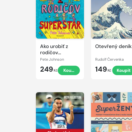
Ako urobiť z
Otevřený deník
rodičov
superstar
Pete Johnson
Rudolf Červenka
249
149
Koupit
Koupit
Kč
Kč