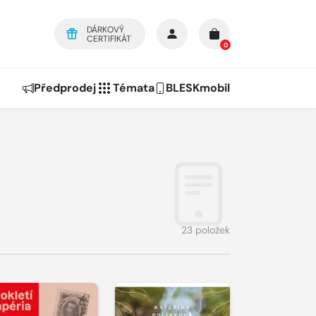
DÁRKOVÝ
CERTIFIKÁT
0
Předprodej
Témata
BLESKmobil
23 položek