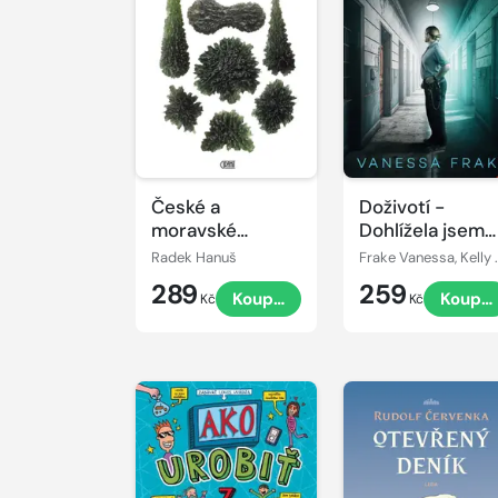
České a
Doživotí -
moravské
Dohlížela jsem
vltavíny
na nejhorší
Radek Hanuš
Frake Van
zločince
289
259
Koupit
Koupit
Kč
Kč