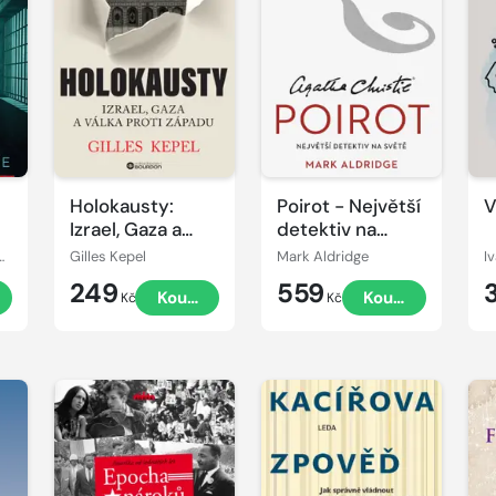
Holokausty:
Poirot - Největší
V
Izrael, Gaza a
detektiv na
válka proti
světě
essa, Kelly Ruth
Gilles Kepel
Mark Aldridge
I
Západu
249
559
Koupit
Koupit
Kč
Kč