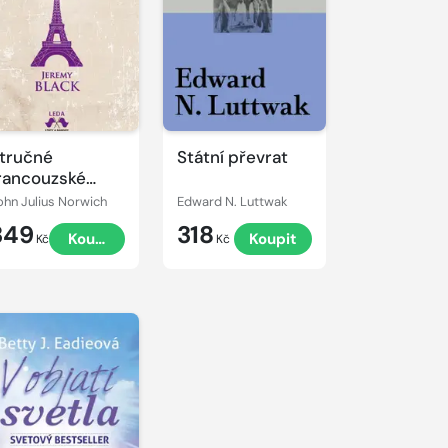
tručné
Státní převrat
rancouzské
ějiny
ohn Julius Norwich
Edward N. Luttwak
349
318
Koupit
Koupit
Kč
Kč