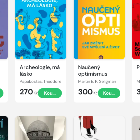
Archeologie, má
Naučený
P
lásko
optimismus
Papakostas, Theodore
Martin E. P. Seligman
M
270
300
t
Koupit
Koupit
Kč
Kč