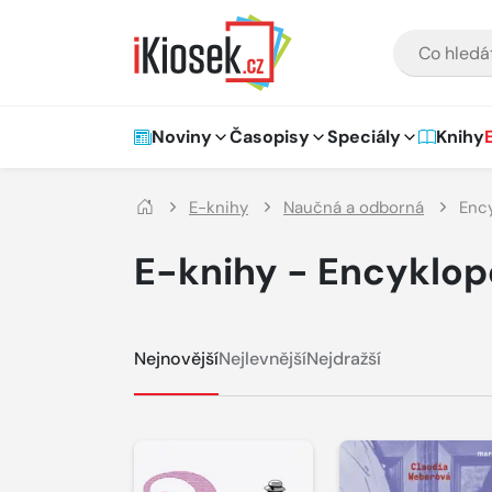
Přejít na hlavní obsah
VYHLEDÁVÁNÍ
Hlavní navigace
Noviny
Časopisy
Speciály
Knihy
E-knihy
Naučná a odborná
Enc
E-knihy - Encyklop
Nejnovější
Nejlevnější
Nejdražší