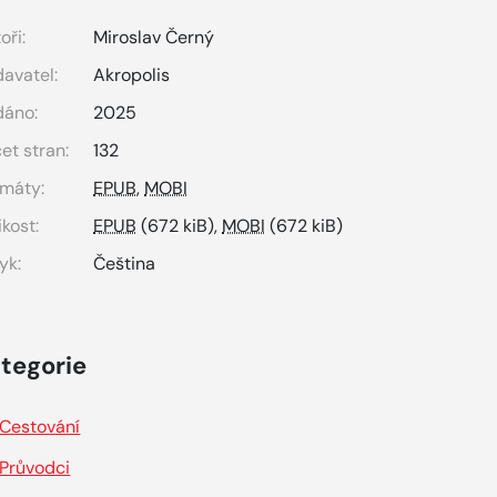
oři:
Miroslav Černý
avatel:
Akropolis
dáno:
2025
et stran:
132
máty:
EPUB
,
MOBI
ikost:
EPUB
(672 kiB),
MOBI
(672 kiB)
yk:
Čeština
tegorie
Cestování
Průvodci