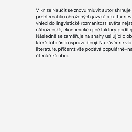
V knize Naučit se znovu mluvit autor shrnuj
problematiku ohrožených jazyků a kultur sev
vhled do lingvistické rozmanitosti světa nej
náboženské, ekonomické i jiné faktory podílej
Následně se zaměřuje na snahy usilující o obr
které toto úsilí ospravedlňují. Na závěr se vě
literatuře, přičemž vše podává populárně-n
čtenářské obci.