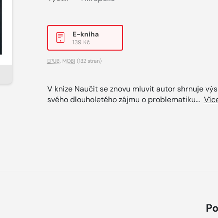
E-kniha
139 Kč
EPUB
,
MOBI
(132 stran)
V knize Naučit se znovu mluvit autor shrnuje vý
svého dlouholetého zájmu o problematiku...
Víc
Po