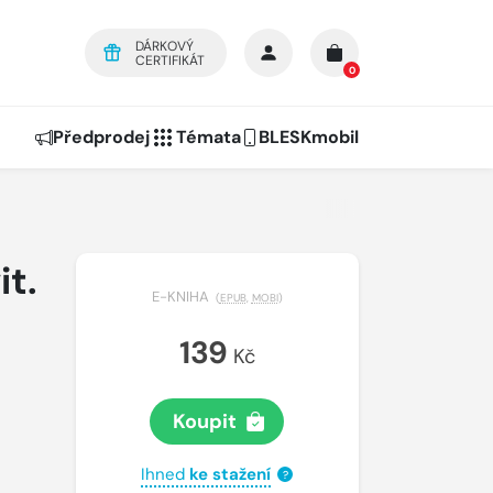
DÁRKOVÝ
CERTIFIKÁT
0
Předprodej
Témata
BLESKmobil
it.
E-KNIHA
(
EPUB
,
MOBI
)
139
Kč
Koupit
Ihned
ke stažení
?