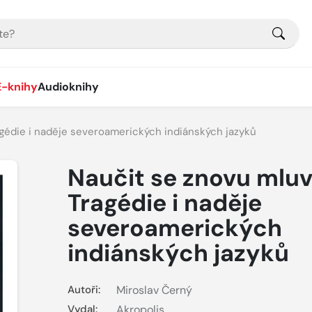
E-knihy
Audioknihy
agédie i naděje severoamerických indiánských jazyků
Naučit se znovu mluv
Tragédie i naděje
severoamerických
indiánských jazyků
Autoři:
Miroslav Černý
Vydal:
Akropolis