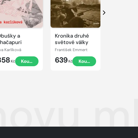
Další
bušky a
Kronika druhé
Deník
hačapuri
světové války
rychloturis
díl: Kraje
va Karlíková
František Emmert
Tomáš Brande
Plzeňský,
358
639
99
Koupit
Koupit
K
Královéhr
Kč
Kč
Kč
Středočes
Praha
novu ml