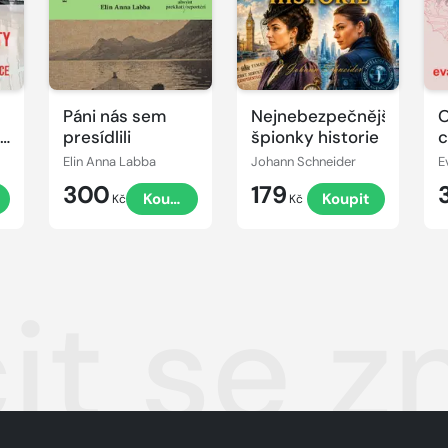
Páni nás sem
Nejnebezpečnější
O
presídlili
špionky historie
c
Elin Anna Labba
Johann Schneider
E
300
179
Koupit
Koupit
Kč
Kč
it se z