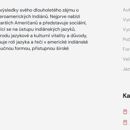
Aut
e výsledky svého dlouholetého zájmu o
eroamerických Indiánů. Nejprve nabízí
Vyd
starších Američanů a představuje sociální,
ící se na ústupu indiánských jazyků.
Vy
odu jazykové a kulturní vitality a důvody,
Poč
nuje roli jazyka a řeči v americké indiánské
aučnou formou, přístupnou široké
For
Vel
Jaz
Ka