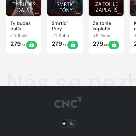
Ty budeš
Smrtící
Za tohle
další
tóny
zaplatíš
J.D. Robb
J.D. Robb
J.D. Robb
J
279
279
279
Kč
Kč
Kč
Nás se nez
PŘEPNOUT SVĚTLÝ/TMAVÝ REŽIM