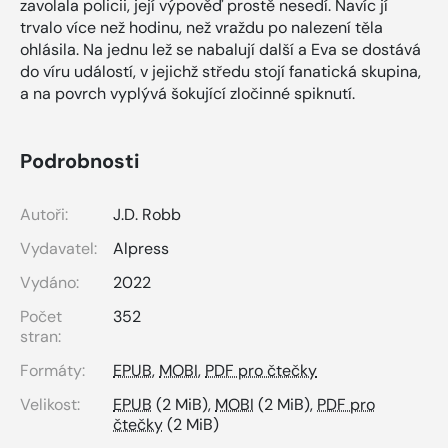
zavolala policii, její výpověď prostě nesedí. Navíc jí
trvalo více než hodinu, než vraždu po nalezení těla
ohlásila. Na jednu lež se nabalují další a Eva se dostává
do víru událostí, v jejichž středu stojí fanatická skupina,
a na povrch vyplývá šokující zločinné spiknutí.
Podrobnosti
Autoři:
J.D. Robb
Vydavatel:
Alpress
Vydáno:
2022
Počet
352
stran:
Formáty:
EPUB
,
MOBI
,
PDF pro čtečky
Velikost:
EPUB
(2 MiB),
MOBI
(2 MiB),
PDF pro
čtečky
(2 MiB)