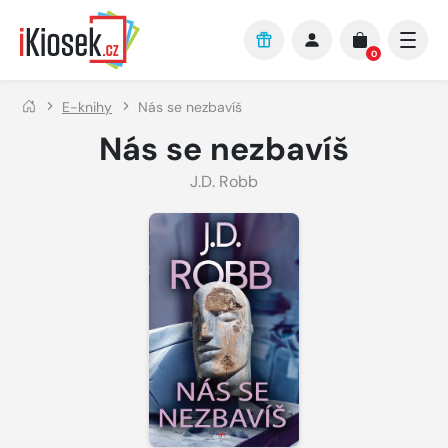
Přejít na hlavní obsah
0
E-knihy
Nás se nezbavíš
Nás se nezbavíš
J.D. Robb