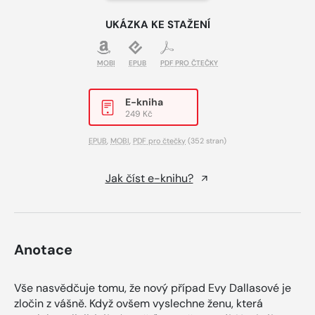
UKÁZKA KE STAŽENÍ
MOBI
EPUB
PDF PRO ČTEČKY
E-kniha
249 Kč
EPUB
,
MOBI
,
PDF pro čtečky
(352 stran)
Jak číst e-knihu?
Anotace
Vše nasvědčuje tomu, že nový případ Evy Dallasové je
zločin z vášně. Když ovšem vyslechne ženu, která