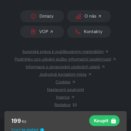
Dotazy
O nás
VOP
Kontakty
Autorská práva k publikovaným materiálům
Podmínky pro užívání služby informační společnosti
Informace o zpracování osobních údajů
Jednotná kontaktní místa
Cookies
Nastavení soukromí
Inzerce
Redakce
199
Koupit
Kč
© 2026 Copyright
CZECH NEWS CENTER a.s.
a dodavatelé
Ihned
ke stažení
?