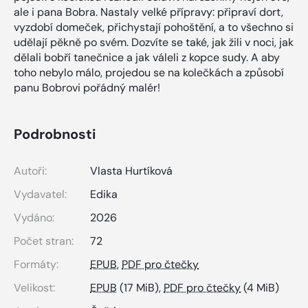
ale i pana Bobra. Nastaly velké přípravy: připraví dort,
vyzdobí domeček, přichystají pohoštění, a to všechno si
udělají pěkně po svém. Dozvíte se také, jak žili v noci, jak
dělali bobří tanečnice a jak váleli z kopce sudy. A aby
toho nebylo málo, projedou se na kolečkách a způsobí
panu Bobrovi pořádný malér!
Podrobnosti
Autoři:
Vlasta Hurtíková
Vydavatel:
Edika
Vydáno:
2026
Počet stran:
72
Formáty:
EPUB
,
PDF pro čtečky
Velikost:
EPUB
(17 MiB),
PDF pro čtečky
(4 MiB)