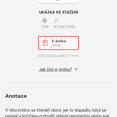
UKÁZKA KE STAŽENÍ
EPUB
PDF PRO ČTEČKY
E-kniha
199 Kč
EPUB
,
PDF pro čtečky
(72 stran)
Jak číst e-knihu?
Anotace
V této knížce se čtenáři dozví, jak to dopadlo, když se
pejsek s kočičkou rozhodli oslavit narozeniny nejen své,