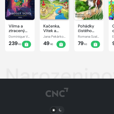
Vilma a
Kačenka,
Pohádky
ztracený
Vítek a
čistého
den
jejich
srdce
Dominique Valente
Jana Pekárková
Romana Szalaiová
E
pohádkové
239
49
79
dobrodružství
Kč
Kč
Kč
Narozenino
PŘEPNOUT SVĚTLÝ/TMAVÝ REŽIM