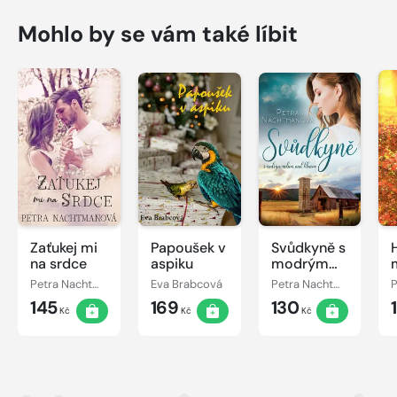
Mohlo by se vám také líbit
Zaťukej mi
Papoušek v
Svůdkyně s
na srdce
aspiku
modrým
nebem nad
Petra Nachtmanová
Eva Brabcová
Petra Nachtmanová
hlavou
145
169
130
Kč
Kč
Kč