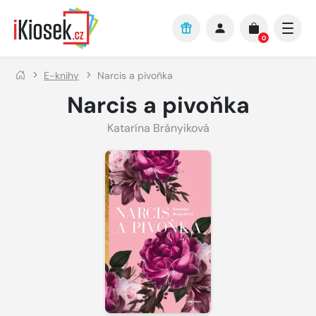
Přejít na hlavní obsah
0
E-knihy
Narcis a pivoňka
Narcis a pivoňka
Katarína Brányiková