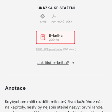
UKÁZKA KE STAŽENÍ
EPUB
PDF PRO ČTEČKY
E-kniha
209 Kč
EPUB
,
PDF pro čtečky
(192 stran)
Jak číst e-knihu?
Anotace
Kdybychom měli rozdělit milostný život každého z nás
na kapitoly, nesly by nejspíš stejné názvy: první rande,