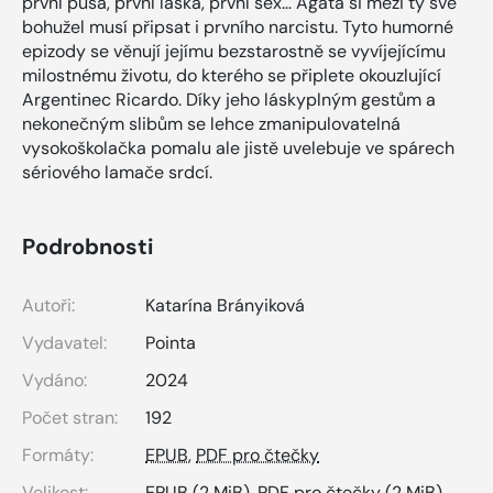
první pusa, první láska, první sex… Agáta si mezi ty své
bohužel musí připsat i prvního narcistu. Tyto humorné
epizody se věnují jejímu bezstarostně se vyvíjejícímu
milostnému životu, do kterého se připlete okouzlující
Argentinec Ricardo. Díky jeho láskyplným gestům a
nekonečným slibům se lehce zmanipulovatelná
vysokoškolačka pomalu ale jistě uvelebuje ve spárech
sériového lamače srdcí.
Podrobnosti
Autoři:
Katarína Brányiková
Vydavatel:
Pointa
Vydáno:
2024
Počet stran:
192
Formáty:
EPUB
,
PDF pro čtečky
Velikost:
EPUB
(2 MiB),
PDF pro čtečky
(2 MiB)