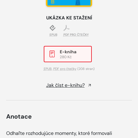
UKÁZKA KE STAŽENÍ
EPUB
PDF PRO ČTEČKY
E-kniha
280 Kč
EPUB
,
PDF pro čtečky
(208 stran)
Jak číst e-knihu?
Anotace
Odhaľte rozhodujúce momenty, ktoré formovali