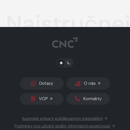
Najstručnej
PŘEPNOUT SVĚTLÝ/TMAVÝ REŽIM
Dotazy
O nás
VOP
Kontakty
Autorská práva k publikovaným materiálům
Podmínky pro užívání služby informační společnosti