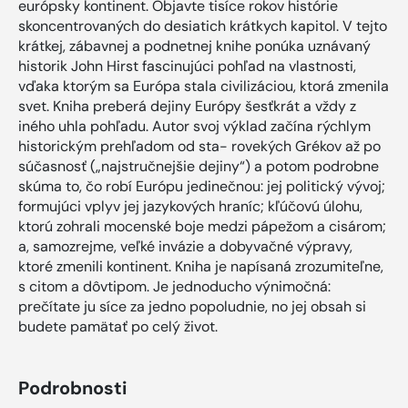
európsky kontinent. Objavte tisíce rokov histórie
skoncentrovaných do desiatich krátkych kapitol. V tejto
krátkej, zábavnej a podnetnej knihe ponúka uznávaný
historik John Hirst fascinujúci pohľad na vlastnosti,
vďaka ktorým sa Európa stala civilizáciou, ktorá zmenila
svet. Kniha preberá dejiny Európy šesťkrát a vždy z
iného uhla pohľadu. Autor svoj výklad začína rýchlym
historickým prehľadom od sta- rovekých Grékov až po
súčasnosť („najstručnejšie dejiny“) a potom podrobne
skúma to, čo robí Európu jedinečnou: jej politický vývoj;
formujúci vplyv jej jazykových hraníc; kľúčovú úlohu,
ktorú zohrali mocenské boje medzi pápežom a cisárom;
a, samozrejme, veľké invázie a dobyvačné výpravy,
ktoré zmenili kontinent. Kniha je napísaná zrozumiteľne,
s citom a dôvtipom. Je jednoducho výnimočná:
prečítate ju síce za jedno popoludnie, no jej obsah si
budete pamätať po celý život.
Podrobnosti