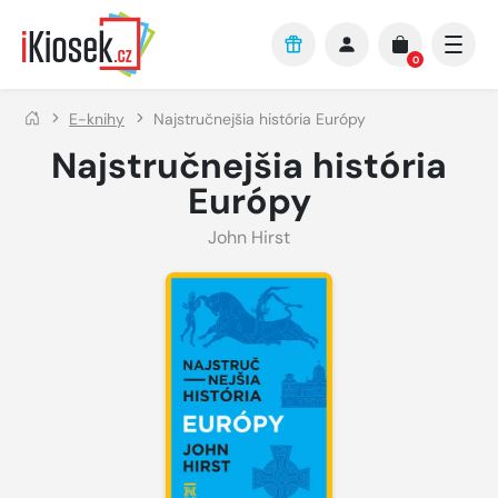
Přejít na hlavní obsah
0
E-knihy
Najstručnejšia história Európy
Najstručnejšia história
Európy
John Hirst