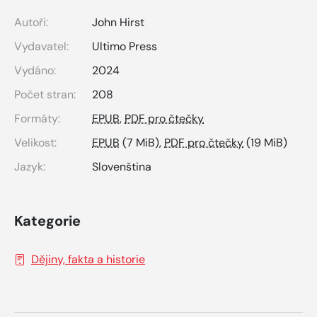
Autoři:
John Hirst
Vydavatel:
Ultimo Press
Vydáno:
2024
Počet stran:
208
Formáty:
EPUB
,
PDF pro čtečky
Velikost:
EPUB
(7 MiB),
PDF pro čtečky
(19 MiB)
Jazyk:
Slovenština
Kategorie
Dějiny, fakta a historie