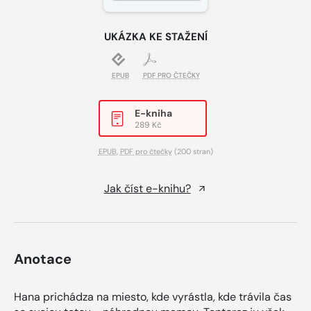
UKÁZKA KE STAŽENÍ
EPUB
PDF PRO ČTEČKY
E-kniha
289 Kč
EPUB
,
PDF pro čtečky
(200 stran)
Jak číst e-knihu?
Anotace
Hana prichádza na miesto, kde vyrástla, kde trávila čas