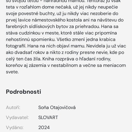
so svojou tetou - náhradnou mamou. Tentoraz ju však
teta v rozľahlom dome nečaká, už jej nikdy neupečie
svoje povestné buchty, už ju nikdy viac nezoberie do
prvej lavice námestovského kostola ani na návštevu do
farebných sídliskových bytov za priehradou. Hana sa
stáva cudzinkou v meste, ktoré stále viac pripomína
nehostinnú spomienku. Všetko zmení jedna krabica
fotografií. Hana na nich objaví mamu. Nevidela ju už viac
ako dvadsať rokov a nikto z rodiny presne nevie, kde po
celý ten čas žila. Kniha rozpráva o hľadaní rodiny,
koreňov aj zázemia v nestabilnom a večne sa meniacom
svete.
Podrobnosti
Autoři:
Soňa Otajovičová
Vydavatel:
SLOVART
Vydáno:
2024