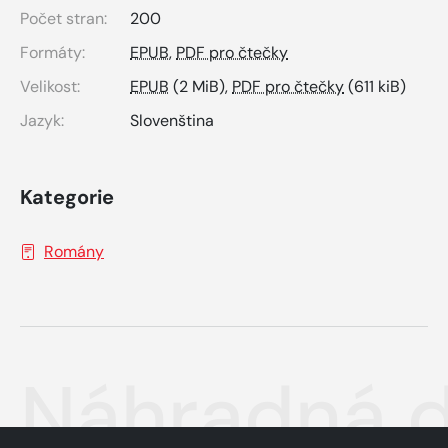
Počet stran:
200
Formáty:
EPUB
,
PDF pro čtečky
Velikost:
EPUB
(2 MiB),
PDF pro čtečky
(611 kiB)
Jazyk:
Slovenština
Kategorie
Romány
Náhradná 