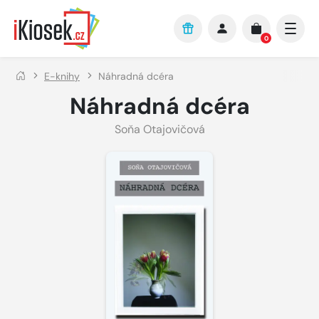
Přejít na hlavní obsah
0
E-knihy
Náhradná dcéra
Náhradná dcéra
Soňa Otajovičová