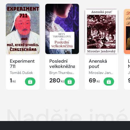
Experiment
Poslední
Anenská
711
velkokněžna
pouť
Tomáš Dušek
Bryn Thurnbullová
Miroslav Jandovský
1
280
69
Kč
Kč
Kč
Naděje jm