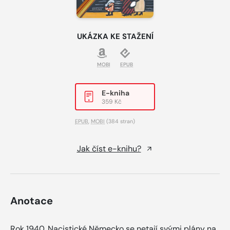
UKÁZKA KE STAŽENÍ
MOBI
EPUB
E-kniha
359 Kč
EPUB
,
MOBI
(384 stran)
Jak číst e-knihu?
Anotace
Rok 1940. Nacistické Německo se netají svými plány na