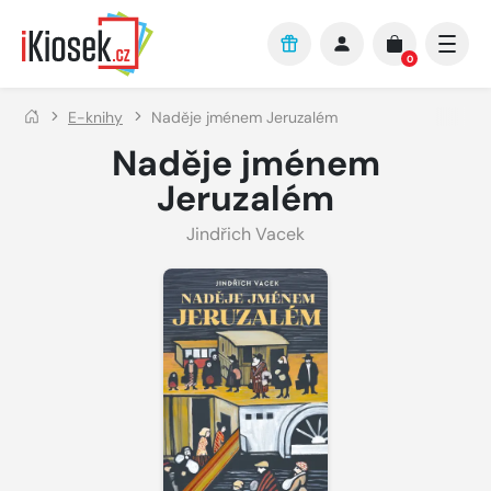
Přejít na hlavní obsah
0
E-knihy
Naděje jménem Jeruzalém
Naděje jménem
Jeruzalém
Jindřich Vacek