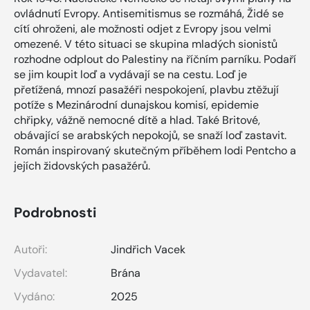
ovládnutí Evropy. Antisemitismus se rozmáhá, Židé se
cítí ohroženi, ale možnosti odjet z Evropy jsou velmi
omezené. V této situaci se skupina mladých sionistů
rozhodne odplout do Palestiny na říčním parníku. Podaří
se jim koupit loď a vydávají se na cestu. Loď je
přetížená, mnozí pasažéři nespokojení, plavbu ztěžují
potíže s Mezinárodní dunajskou komisí, epidemie
chřipky, vážně nemocné dítě a hlad. Také Britové,
obávající se arabských nepokojů, se snaží loď zastavit.
Román inspirovaný skutečným příběhem lodi Pentcho a
jejích židovských pasažérů.
Podrobnosti
Autoři:
Jindřich Vacek
Vydavatel:
Brána
Vydáno:
2025