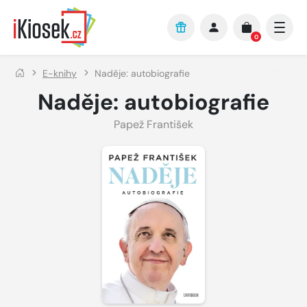
Přejít na hlavní obsah
0
E-knihy
Naděje: autobiografie
Naděje: autobiografie
Papež František