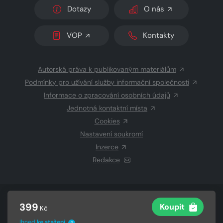
Dotazy
O nás
VOP
Kontakty
Autorská práva k publikovaným materiálům
Podmínky pro užívání služby informační společnosti
Informace o zpracování osobních údajů
Jednotná kontaktní místa
Cookies
Nastavení soukromí
Inzerce
Redakce
© 2026 Copyright
CZECH NEWS CENTER a.s.
a dodavatelé
399
Koupit
Kč
obsahu
Vysázeno
Grand IT s.r.o.
Ihned
ke stažení