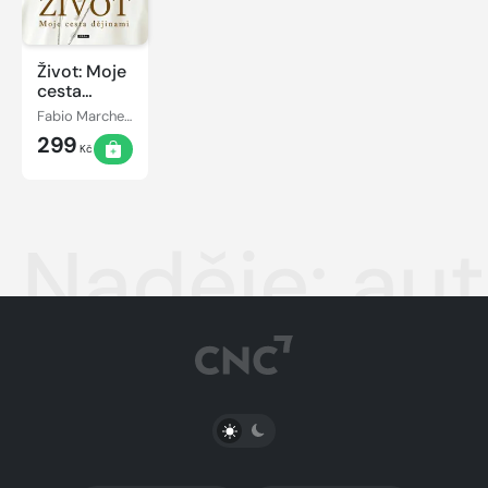
Život: Moje
cesta
dějinami
Fabio Marchese Ragona, Papež František
299
Kč
Naděje: aut
PŘEPNOUT SVĚTLÝ/TMAVÝ REŽIM