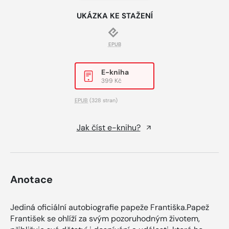
UKÁZKA KE STAŽENÍ
EPUB
E-kniha
399 Kč
EPUB
(328 stran)
Jak číst e-knihu?
Anotace
Jediná oficiální autobiografie papeže Františka.Papež
František se ohlíží za svým pozoruhodným životem,