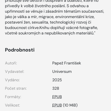
přibližuje své dětství i dospívání a události, které ho
přivedly k volbě životního poslání. S odvahou a
upřímností se věnuje i zásadním tématům současnosti,
jako je válka a mír, migrace, environmentální krize,
postavení žen, sexualita, technologický rozvoj či
budoucnost církve.Knihu doplňují vzácné fotografie,
včetně soukromých a nepublikovaných materiálů."
Podrobnosti
Autoři:
Papež František
Vydavatel:
Universum
Vydáno:
2025
Počet stran:
328
Formáty:
EPUB
Velikost:
EPUB
(10 MiB)