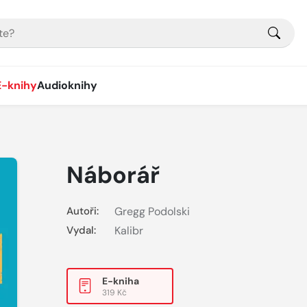
E-knihy
Audioknihy
Náborář
Autoři:
Gregg Podolski
Vydal:
Kalibr
E-kniha
319 Kč