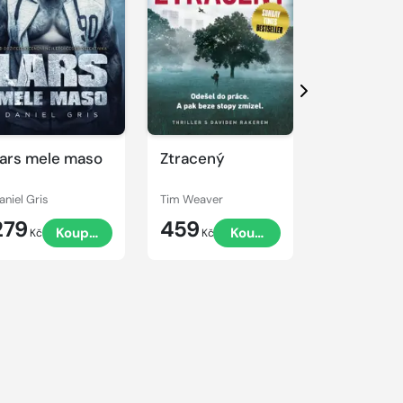
Další
ars mele maso
Ztracený
Nářek dro
aniel Gris
Tim Weaver
Tim Weaver
279
459
459
Koupit
Koupit
Kč
Kč
Kč