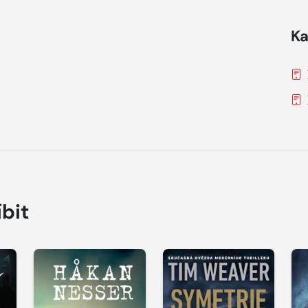
Ka
íbit