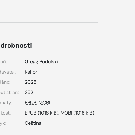
drobnosti
oři:
Gregg Podolski
avatel:
Kalibr
dáno:
2025
et stran:
352
máty:
EPUB
,
MOBI
ikost:
EPUB
(1018 kiB),
MOBI
(1018 kiB)
yk:
Čeština