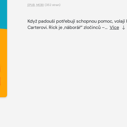
EPUB
,
MOBI
(352 stran)
Když padouši potřebují schopnou pomoc, volají 
Carterovi. Rick je ,náborář“ zločinců –...
Více