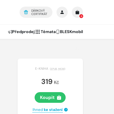
DÁRKOVÝ
CERTIFIKÁT
0
Předprodej
Témata
BLESKmobil
E-KNIHA
(
EPUB
,
MOBI
)
319
Kč
Koupit
Ihned
ke stažení
?