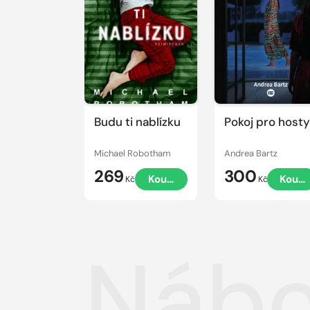
Budu ti nablízku
Pokoj pro hosty
Michael Robotham
Andrea Bartz
269
300
Koupit
Koupi
Kč
Kč
Nábo