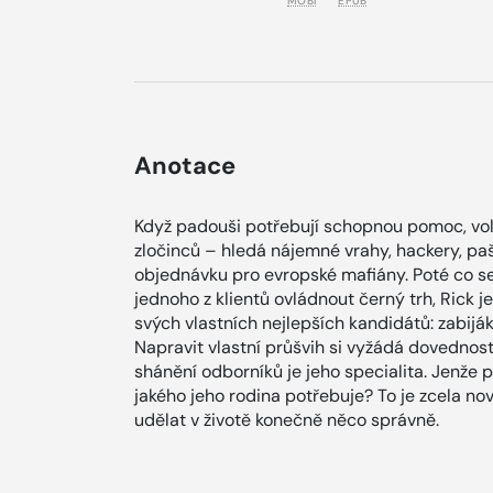
MOBI
EPUB
Anotace
Když padouši potřebují schopnou pomoc, volaj
zločinců – hledá nájemné vrahy, hackery, paše
objednávku pro evropské mafiány. Poté co se
jednoho z klientů ovládnout černý trh, Rick 
svých vlastních nejlepších kandidátů: zabij
Napravit vlastní průšvih si vyžádá dovednost
shánění odborníků je jeho specialita. Jenže p
jakého jeho rodina potřebuje? To je zcela n
udělat v životě konečně něco správně.