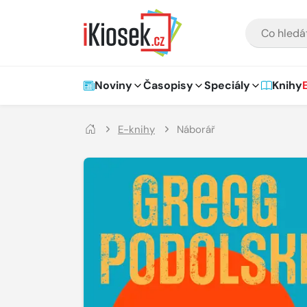
Přejít na hlavní obsah
VYHLEDÁVÁNÍ
Hlavní navigace
Noviny
Časopisy
Speciály
Knihy
E-knihy
Náborář