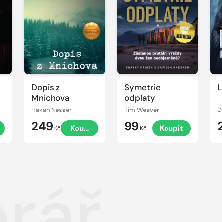
Dopis z
Symetrie
L
Mnichova
odplaty
Hakan Nesser
Tim Weaver
D
249
99
t
Koupit
Koupit
Kč
Kč
rář