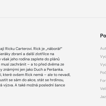
Po
Aut
í Ricku Carterovi. Rick je „náborář“
ráky zbraní a další zlotřilce na
Vyd
 však jeho rodina zaplete do plánů
je musí zachránit – a to před dvěma ze
Vy
áky známými jen jako Duch a Peršanka.
Poč
i, které ovšem Rick nemá – ale to nevadí,
ustit se sám do akce, stát se hrdinou,
For
ová výzva. A také možná poslední šance
Vel
Jaz