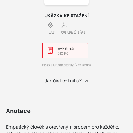
UKÁZKA KE STAŽENÍ
EPUB
PDF PRO ČTEČKY
E-kniha
310 Kč
EPUB
,
PDF pro čtečky
(276 stran)
Jak číst e-knihu?
Anotace
Empatický člověk s otevřeným srdcem pro každého.