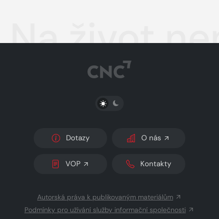
Na život ne
PŘEPNOUT SVĚTLÝ/TMAVÝ REŽIM
Dotazy
O nás
VOP
Kontakty
Autorská práva k publikovaným materiálům
Podmínky pro užívání služby informační společnosti