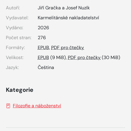
Autoři:
Jiří Gračka a Josef Nuzík
Vydavatel:
Karmelitánské nakladatelství
Vydáno:
2026
Počet stran:
276
Formáty:
EPUB
,
PDF pro čtečky
Velikost:
EPUB
(9 MiB),
PDF pro čtečky
(30 MiB)
Jazyk:
Čeština
Kategorie
Filozofie a náboženství