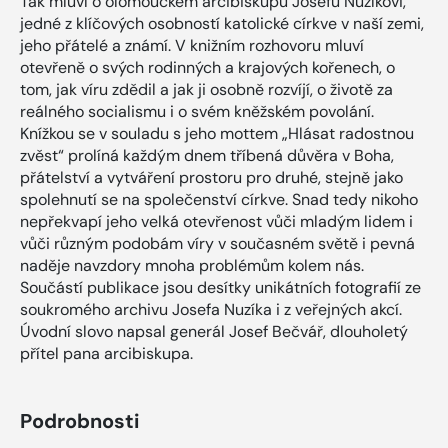
Tak mluví o olomouckém arcibiskupu Josefu Nuzíkovi,
jedné z klíčových osobností katolické církve v naší zemi,
jeho přátelé a známí. V knižním rozhovoru mluví
otevřeně o svých rodinných a krajových kořenech, o
tom, jak víru zdědil a jak ji osobně rozvíjí, o životě za
reálného socialismu i o svém kněžském povolání.
Knížkou se v souladu s jeho mottem „Hlásat radostnou
zvěst“ prolíná každým dnem tříbená důvěra v Boha,
přátelství a vytváření prostoru pro druhé, stejně jako
spolehnutí se na společenství církve. Snad tedy nikoho
nepřekvapí jeho velká otevřenost vůči mladým lidem i
vůči různým podobám víry v současném světě i pevná
naděje navzdory mnoha problémům kolem nás.
Součástí publikace jsou desítky unikátních fotografií ze
soukromého archivu Josefa Nuzíka i z veřejných akcí.
Úvodní slovo napsal generál Josef Bečvář, dlouholetý
přítel pana arcibiskupa.
Podrobnosti