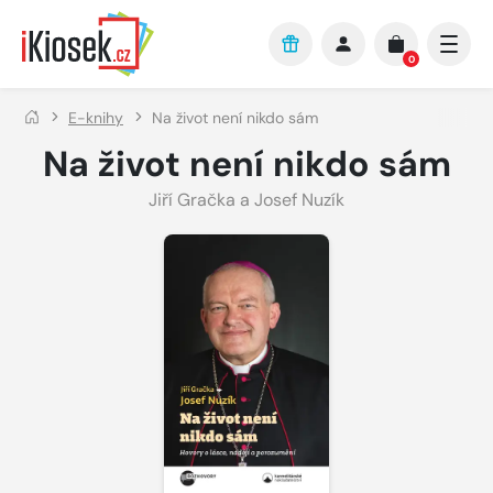
Přejít na hlavní obsah
0
E-knihy
Na život není nikdo sám
Na život není nikdo sám
Jiří Gračka a Josef Nuzík